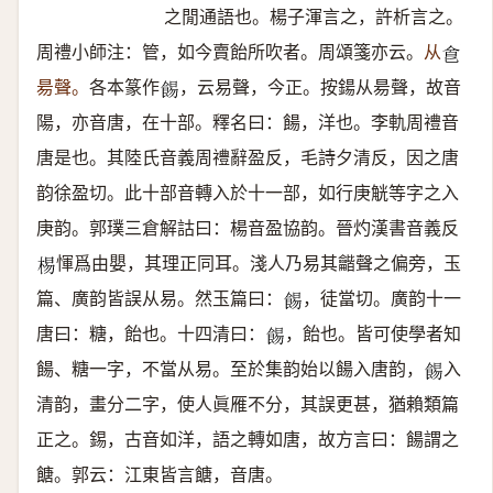
之閒通語也。楊子渾言之，許析言之。
周禮小師注：管，如今賣飴所吹者。周頌箋亦云。
从
𠊊
昜聲。
各本篆作
，云易聲，今正。按鍚从昜聲，故音
𩛿
陽，亦音唐，在十部。釋名曰：餳，洋也。李軌周禮音
唐是也。其陸氏音義周禮辭盈反，毛詩夕清反，因之唐
韵徐盈切。此十部音轉入於十一部，如行庚觥等字之入
庚韵。郭璞三倉解詁曰：楊音盈協韵。晉灼漢書音義反
惲爲由嬰，其理正同耳。淺人乃易其龤聲之偏旁，玉
𣓾
篇、廣韵皆誤从易。然玉篇曰：
，徒當切。廣韵十一
𩛿
唐曰：糖，飴也。十四清曰：
，飴也。皆可使學者知
𩛿
餳、糖一字，不當从易。至於集韵始以餳入唐韵，
入
𩛿
清韵，畫分二字，使人眞雁不分，其誤更甚，猶賴類篇
正之。錫，古音如洋，語之轉如唐，故方言曰：餳謂之
餹。郭云：江東皆言餹，音唐。