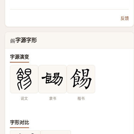
反馈
字源字形
𩛿
字源演变
说文
隶书
楷书
字形对比