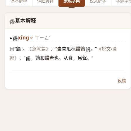
基本解释
详细解释
康熙字典
说文解字
字源字
基本解释
𩛿
xíng
ㄒㄧㄥˊ
●
𩛿
同“
餳
”。
：“棗杏瓜棣饊飴
。”
《急就篇》
《説文•食
𩛿
：“
，飴和饊者也。从食，易聲。”
部》
𩛿
反馈