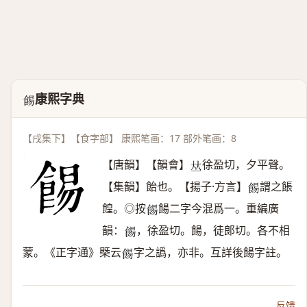
康熙字典
𩛿
【戌集下】【食字部】 康熙笔画：17 部外笔画：8
【唐韻】【韻會】
徐盈切，夕平聲。
𠀤
【集韻】飴也。【揚子·方言】
謂之餦
𩛿
餭。◎按
餳二字今混爲一。重編廣
𩛿
韻：
，徐盈切。餳，徒郞切。各不相
𩛿
蒙。《正字通》槩云
字之譌，亦非。互詳後餳字註。
𩛿
反馈