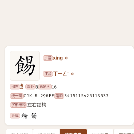
拼音
xíng
注音
ㄒㄧㄥˊ
飠
部首
部外
总笔画
8
16
统一码
CJK-B 296FF
笔顺
3415115425113533
字形结构
左右结构
异体