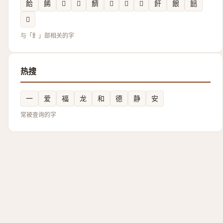
餄
餙
𩜐
𩝱
䭣
𩟖
𩝠
𩛇
飦
䬶
䭀
𩜈
与「飠」部相关的字
热搜
一
爱
福
龙
和
德
静
安
常被查询的字