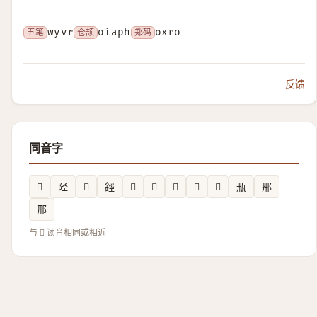
五笔
wyvr
仓颉
oiaph
郑码
oxro
反馈
同音字
𪶡
陉
𧊽
鋞
𡶭
𦈵
𧗦
𬠽
𤶲
㼛
郉
邢
与 𩛿 读音相同或相近