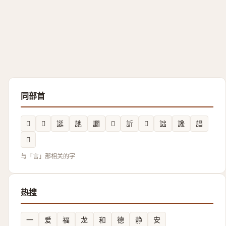
同部首
𧭓
𰴬
誔
訑
讇
𮘽
訢
𧩺
詘
讒
誯
𧦘
与「言」部相关的字
热搜
一
爱
福
龙
和
德
静
安