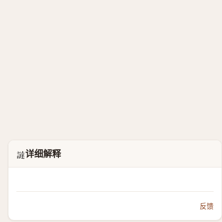
详细解释
𧬻
反馈