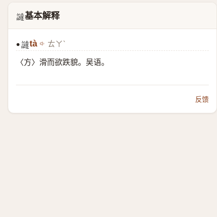
基本解释
𧬻
tà
ㄊㄚˋ
●
𧬻
〈方〉滑而欲跌貌。吴语。
反馈