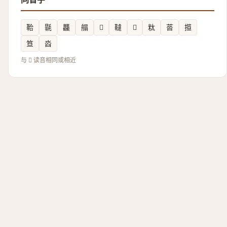
鞈
毾
龘
䑽
𪄚
韃
𢺉
粏
䓠
𢴈
笪
㳫
与 𧬻 读音相同或相近