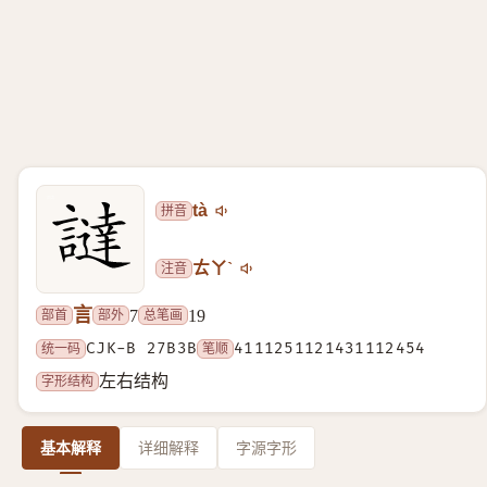
拼音
tà
注音
ㄊㄚˋ
言
部首
部外
总笔画
7
19
统一码
CJK-B 27B3B
笔顺
4111251121431112454
字形结构
左右结构
基本解释
详细解释
字源字形