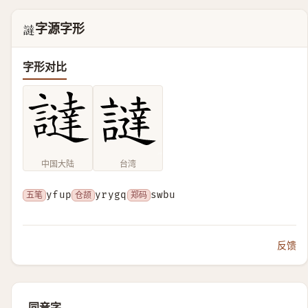
字源字形
𧬻
字形对比
中国大陆
台湾
五笔
yfup
仓颉
yrygq
郑码
swbu
反馈
同音字