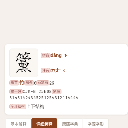
拼音
dàng
注音
ㄉㄤˋ
竹
部首
部外
总笔画
6
26
统一码
CJK-B 25E08
笔顺
31431424345251254312114444
字形结构
上下结构
基本解释
详细解释
康熙字典
字源字形