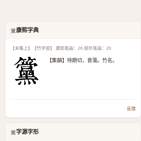
康熙字典
𥸈
【未集上】【竹字部】 康熙笔画：26 部外笔画：20
【集韻】待朗切，音蕩。竹名。
反馈
字源字形
𥸈