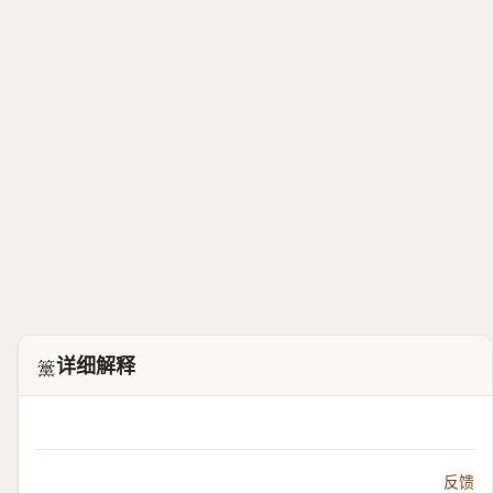
详细解释
𥸈
反馈