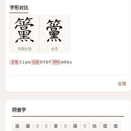
字形对比
中国大陆
台湾
五笔
tipo
仓颉
hfbf
郑码
mkbu
反馈
同音字
逿
擋
𣿴
𨏻
𦳝
𥯕
碭
𧑘
挡
儅
壋