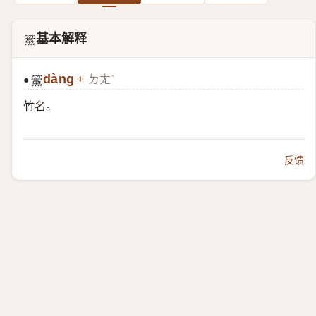
基本解释
𥸈
dàng
ㄉㄤˋ
●
𥸈
竹名。
反馈