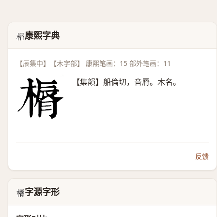
康熙字典
𣘣
【辰集中】【木字部】 康熙笔画：15 部外笔画：11
【集韻】船倫切，音脣。木名。
反馈
字源字形
𣘣