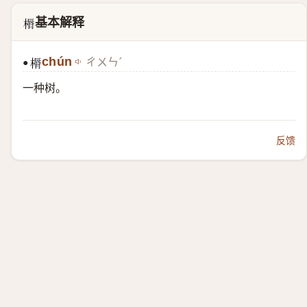
基本解释
𣘣
chún
ㄔㄨㄣˊ
●
𣘣
一种树。
反馈