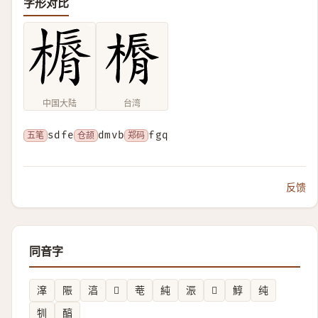
字形对比
中国大陆
台湾
五笔
sdfe
仓颉
dmvb
郑码
fgq
反馈
同音字
㵮
陙
湻
𨎂
䓐
純
浱
𤘫
鯙
纯
㸪
醕