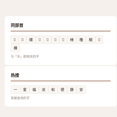
同部首
𪳧
𭪏
槎
𪳢
𣝝
𣏿
𪱲
梼
櫓
栶
𰗠
樺
与「木」部相关的字
热搜
一
爱
福
龙
和
德
静
安
常被查询的字