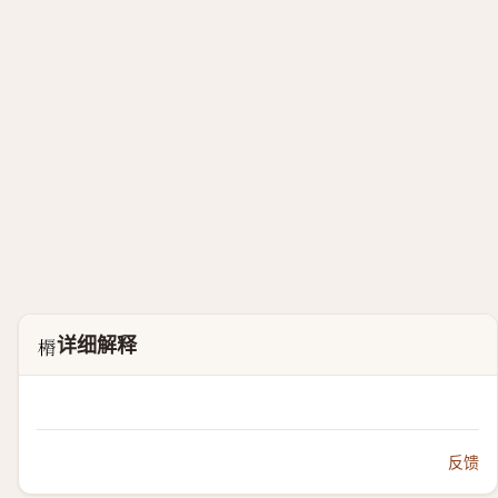
详细解释
𣘣
反馈