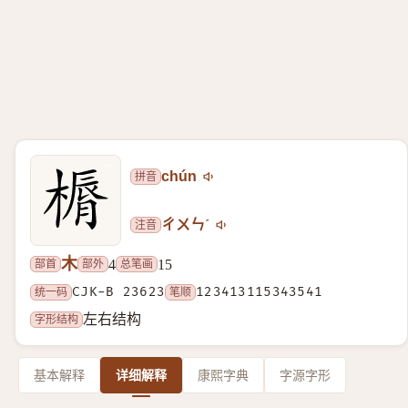
拼音
chún
注音
ㄔㄨㄣˊ
木
部首
部外
总笔画
4
15
统一码
CJK-B 23623
笔顺
123413115343541
字形结构
左右结构
基本解释
详细解释
康熙字典
字源字形