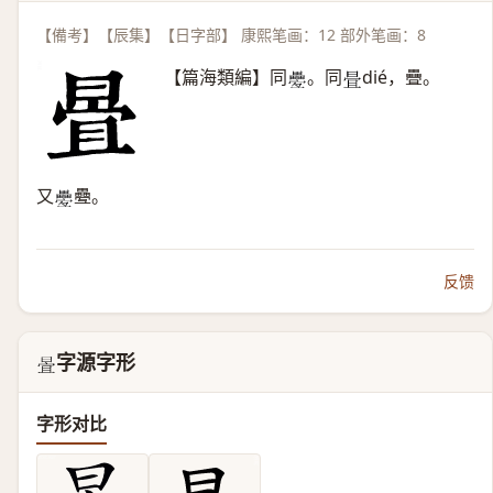
【備考】【辰集】【日字部】 康熙笔画：12 部外笔画：8
【篇海類編】同
。同
dié，疊。
𤴁
𣆹
又
疉。
𤴁
反馈
字源字形
𣈍
字形对比