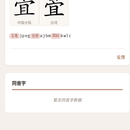
中国大陆
台湾
五笔
jpeg
仓颉
ajbm
郑码
kwlc
反馈
同音字
暂无同音字数据