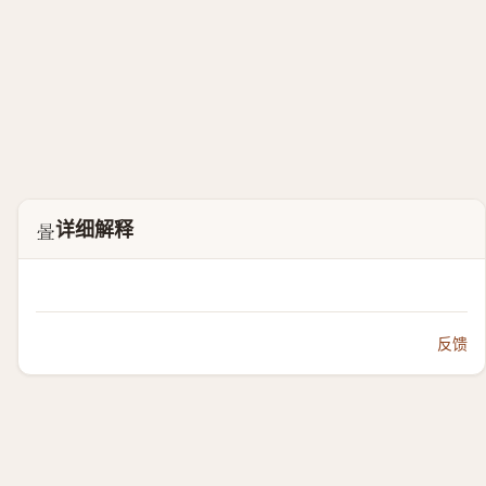
详细解释
𣈍
反馈