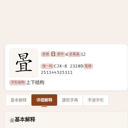
日
部首
部外
总笔画
4
12
统一码
CJK-B 2320D
笔顺
251144525111
字形结构
上下结构
基本解释
详细解释
康熙字典
字源字形
基本解释
𣈍