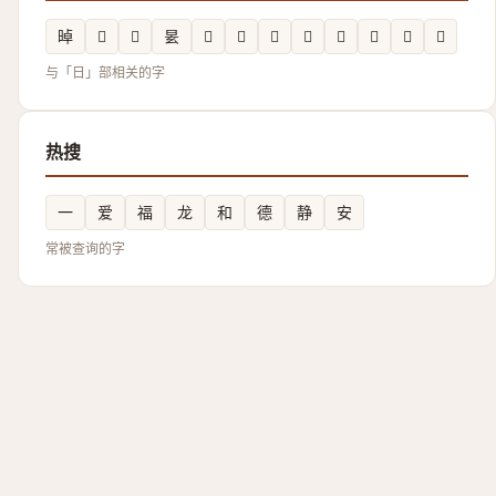
晫
𭨇
𰖕
𣆂
𣅯
𣍓
𪰇
𬀫
𣅙
𣆿
𣋅
𣅻
与「日」部相关的字
热搜
一
爱
福
龙
和
德
静
安
常被查询的字