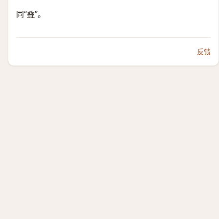
同“
叠
”。
反馈