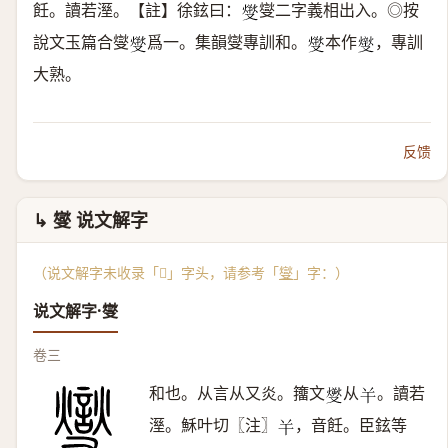
飪。讀若溼。【註】徐鉉曰：
燮二字義相出入。◎按
𤍛
說文玉篇合燮
爲一。集韻燮專訓和。
本作
，專訓
𤍛
𤍛
𤏻
大熟。
反馈
↳ 燮 说文解字
（说文解字未收录「𣀢」字头，请参考「
燮
」字：）
说文解字·燮
卷三
和也。从言从又炎。籒文
从
。讀若
𤎬
𢆉
溼。穌叶切〖注〗
，音飪。臣鉉等
𢆉