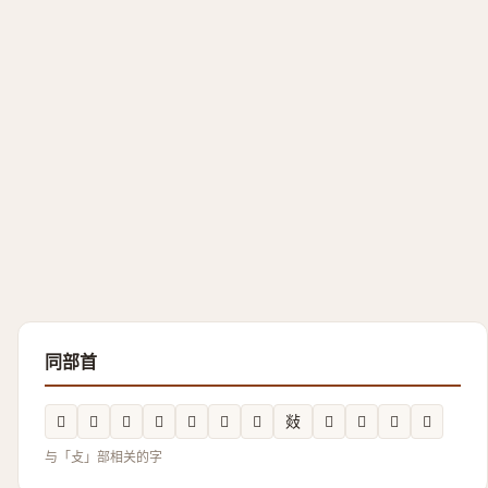
同部首
𰕄
𫾿
𢾨
𣀼
𭣶
𢽺
𢻫
敥
𢽟
𢽳
𢾑
𢼚
与「攴」部相关的字