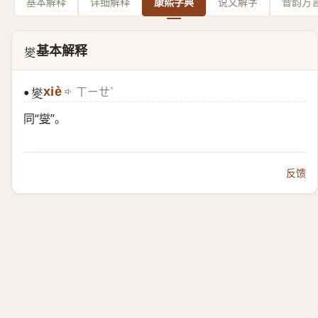
基本解释
详细解释
康熙字典
说文解字
音韵方
基本解释
𣀢
xiè
ㄒㄧㄝˋ
●
𣀢
同“
燮
”。
反馈