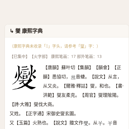
↳ 燮 康熙字典
（康熙字典未收录「𣀢」字头，请参考「
燮
」字：）
【巳集中】【火字部】 康熙笔画：17 部外笔画：13
【唐韻】蘇叶切【集韻】【韻會】【正
韻】悉協切，
音蜨。【說文】从言，
𠀤
从又炎。【爾雅·釋詁】燮，和也。【書·
洪範】燮友柔克。【周官】燮理隂陽。
【詩·大雅】燮伐大商。
又姓。【正字通】宋御史燮玄圖。
又【玉篇】火熟也。【說文】籀文作
。从
。
音
𤍛
𢆉
𢆉