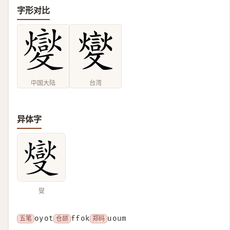
字形对比
中国大陆
台湾
异体字
燮
五笔
oyot
仓颉
ffok
郑码
uoum