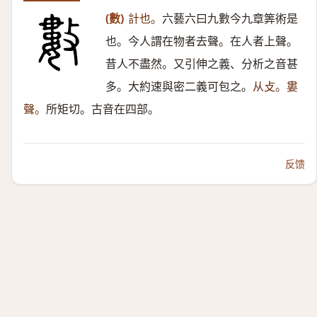
(數)
計也。
六藝六曰九數今九章筭術是
也。今人謂在物者去聲。在人者上聲。
昔人不盡然。又引伸之義、分析之音甚
多。大約速與密二義可包之。
从攴。婁
聲。
所矩切。古音在四部。
反馈