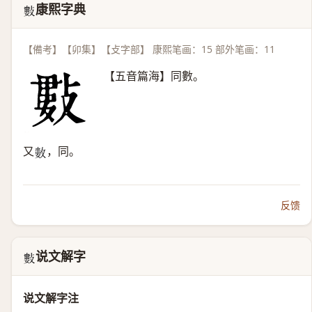
康熙字典
𢿘
【備考】【卯集】【攴字部】 康熙笔画：15 部外笔画：11
【五音篇海】同數。
又
，同。
𢿙
反馈
说文解字
𢿘
说文解字注