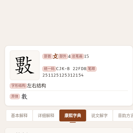
攴
部首
部外
总笔画
4
15
统一码
CJK-B 22FD8
笔顺
251125125312154
字形结构
左右结构
异体
基本解释
详细解释
康熙字典
说文解字
音韵方