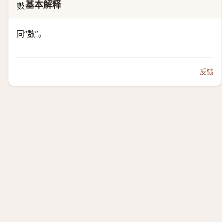
基本解释
𢿘
同“
数
”。
反馈