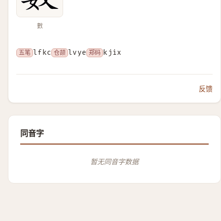
數
五笔
lfkc
仓颉
lvye
郑码
kjix
反馈
同音字
暂无同音字数据