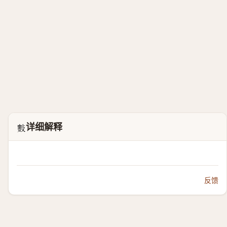
详细解释
𢿘
反馈