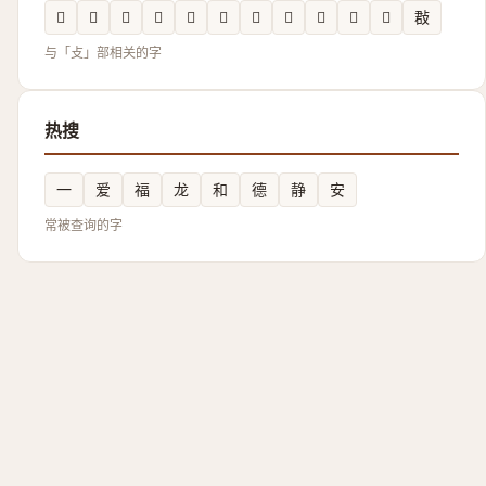
𣀖
𭣵
𭤎
𭣬
𢾕
𣀱
𰕄
𢾅
𢼾
𫾲
𭤂
㪊
与「攴」部相关的字
热搜
一
爱
福
龙
和
德
静
安
常被查询的字