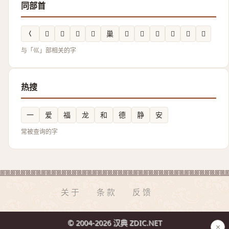
同部首
𡿨
𢀎
𡿪
𡿹
𡿯
巢
𭗾
𢀊
𡿸
𢀍
𢀋
𢀆
与「巛」部相关的字
热搜
一
爱
福
龙
和
德
静
安
常被查询的字
关于
条款
反馈
© 2004-2026 汉典 ZDIC.NET
×