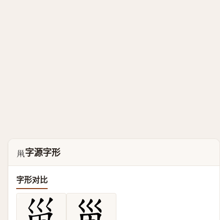
字源字形
𡿳
字形对比