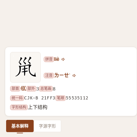
拼音
liè
注音
ㄌㄧㄝˋ
巛
部首
部外
总笔画
3
8
统一码
CJK-B 21FF3
笔顺
55535112
字形结构
上下结构
基本解释
字源字形