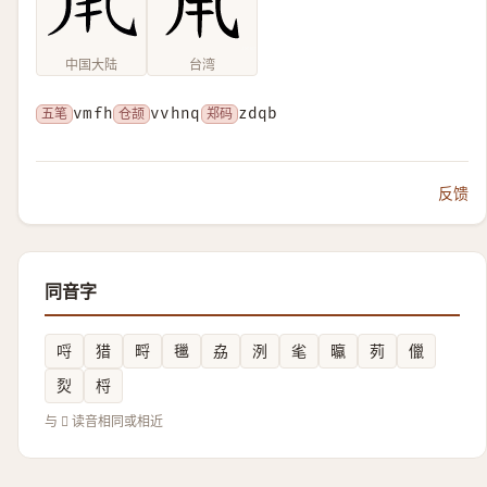
中国大陆
台湾
五笔
vmfh
仓颉
vvhnq
郑码
zdqb
反馈
同音字
哷
猎
㽟
㲱
劦
洌
毟
㬯
茢
儠
烮
㭩
与 𡿳 读音相同或相近