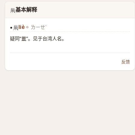
基本解释
𡿳
liè
ㄌㄧㄝˋ
●
𡿳
疑同“
巤
”。见于台湾人名。
反馈