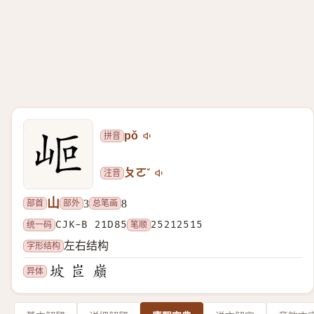
拼音
pǒ
注音
ㄆㄛˇ
山
部首
部外
总笔画
3
8
统一码
CJK-B 21D85
笔顺
25212515
字形结构
左右结构
异体