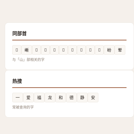
同部首
𡻬
嶃
𡽢
𱜉
𡵚
𮱪
𡷗
𡴶
𮱲
𭖻
岎
𪨶
与「山」部相关的字
热搜
一
爱
福
龙
和
德
静
安
常被查询的字