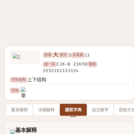
大
部首
部外
总笔画
3
13
统一码
CJK-B 2165D
笔顺
3552152133134
字形结构
上下结构
异体
基本解释
详细解释
康熙字典
说文解字
音韵方
基本解释
𡙝