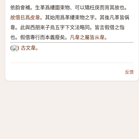
依韵會補。生革爲縷圍束物、可以矯枉戾而背其故也。
故借㠯爲皮韋。
其始用爲革縷束物之字。其後凡革皆偁
韋。此與西朋來子烏五字下文法略同。皆言假借之恉
也。假借專行而本義廢矣。
凡韋之屬皆从韋。
(
)
古文韋。
𣍄
反馈