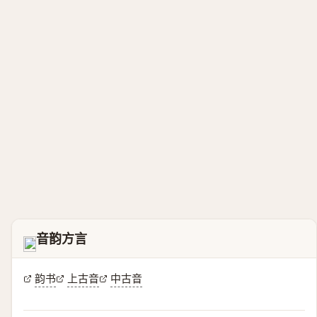
音韵方言
𡙝
韵书
上古音
中古音