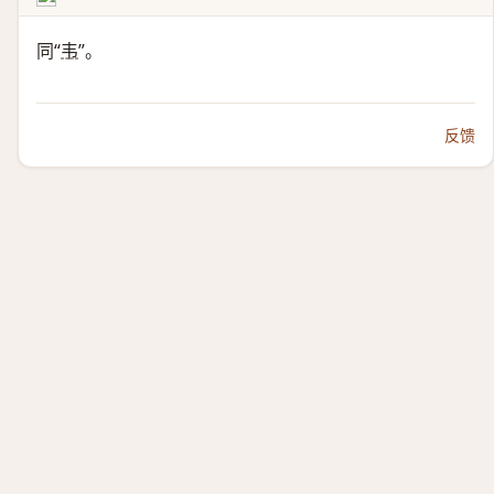
同“
韦
”。
反馈