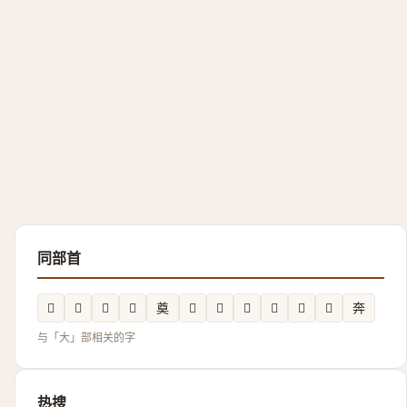
同部首
𡙰
𡘫
𰋚
𪥙
奠
𫯛
𲛀
𡗫
𡙗
𡚂
𪥇
奔
与「大」部相关的字
热搜