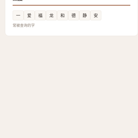
一
爱
福
龙
和
德
静
安
常被查询的字