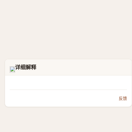
详细解释
𡙝
反馈