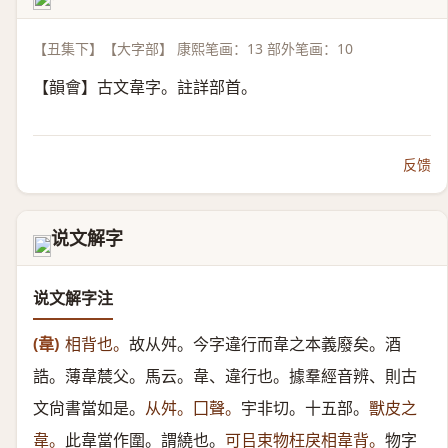
𡙝
【丑集下】【大字部】 康熙笔画：13 部外笔画：10
【韻會】古文韋字。註詳部首。
反馈
说文解字
𡙝
说文解字注
(韋)
相背也。
故从舛。今字違行而韋之本義廢矣。酒
誥。薄韋辳父。馬云。韋、違行也。據羣經音辨、則古
文尙書當如是。
从舛。囗聲。
宇非切。十五部。
獸皮之
韋。
此韋當作圍。謂繞也。
可㠯束物枉戾相韋背。
物字