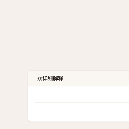
详细解释
𡌮