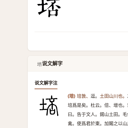
说文解字
𡌮
说文解字注
(培)
培敦、
逗。
土田山川也。
培爲是矣。杜云。倍、增也。
曰。告于文人。錫山土田。毛
禽。使爲君於東。加賜之以山