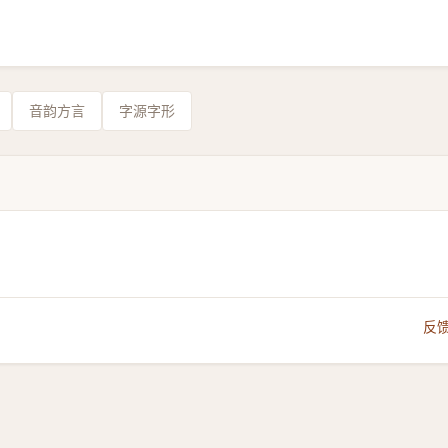
音韵方言
字源字形
反