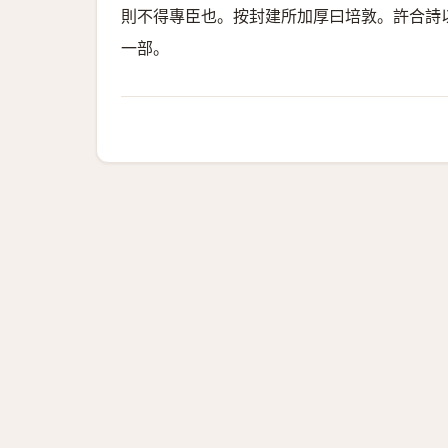
則不得專臣也。按封建所加厚曰培敦。許合詩
一部。