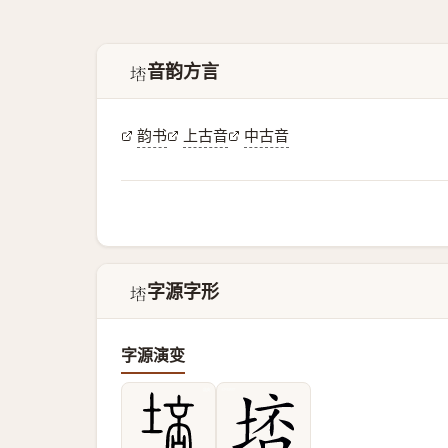
音韵方言
𡌮
韵书
上古音
中古音
字源字形
𡌮
字源演变