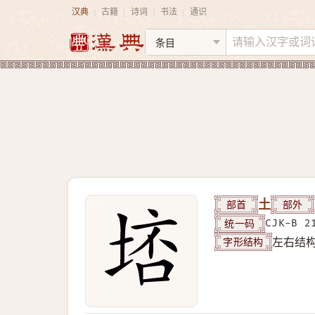
汉典
古籍
诗词
书法
通识
|
|
|
|
部首
土
部外
统一码
CJK-B 2
字形结构
左右结