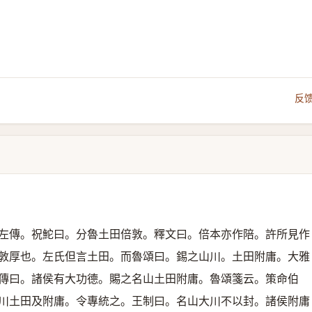
反
左傳。祝鮀曰。分魯土田倍敦。釋文曰。倍本亦作陪。許所見作
敦厚也。左氏但言土田。而魯頌曰。錫之山川。土田附庸。大雅
傳曰。諸侯有大功德。賜之名山土田附庸。魯頌箋云。策命伯
川土田及附庸。令專統之。王制曰。名山大川不以封。諸侯附庸