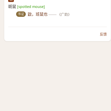
斑鼠
[spotted mouse]
书证
鼤，班鼠也
——
《广韵》
反馈