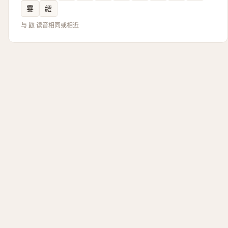
雯
繧
与 鼤 读音相同或相近