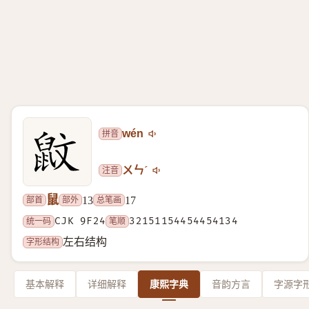
拼音
wén
注音
ㄨㄣˊ
鼠
部首
部外
总笔画
13
17
统一码
CJK 9F24
笔顺
32151154454454134
字形结构
左右结构
基本解释
详细解释
康熙字典
音韵方言
字源字