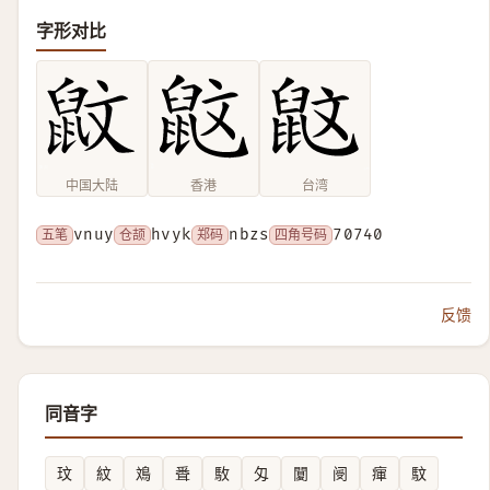
字形对比
中国大陆
香港
台湾
五笔
vnuy
仓颉
hvyk
郑码
nbzs
四角号码
70740
反馈
同音字
玟
紋
鳼
䎹
駇
匁
䦩
阌
瘒
馼