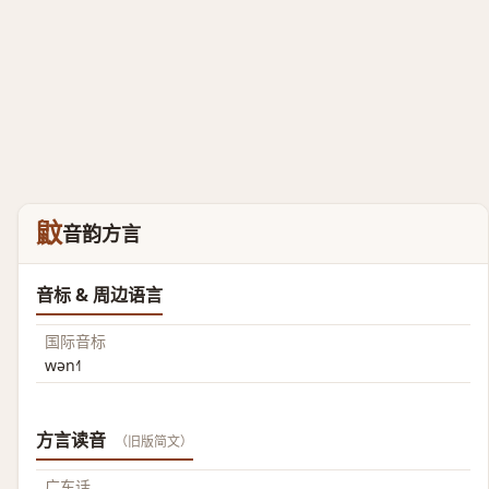
鼤
音韵方言
音标 & 周边语言
国际音标
wən˧˥
方言读音
（旧版简文）
广东话