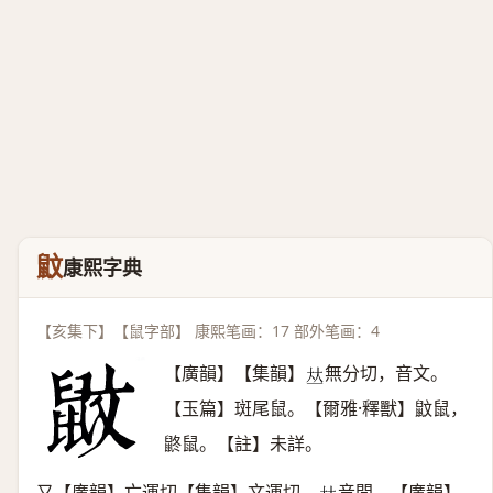
鼤
康熙字典
【亥集下】【鼠字部】 康熙笔画：17 部外笔画：4
【廣韻】【集韻】
無分切，音文。
𠀤
【玉篇】斑尾鼠。【爾雅·釋獸】鼤鼠，
鼨鼠。【註】未詳。
又【廣韻】亡運切【集韻】文運切，
音問。【廣韻】