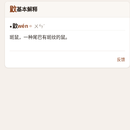
鼤
基本解释
鼤
wén
ㄨㄣˊ
●
斑鼠，一种尾巴有斑纹的鼠。
反馈