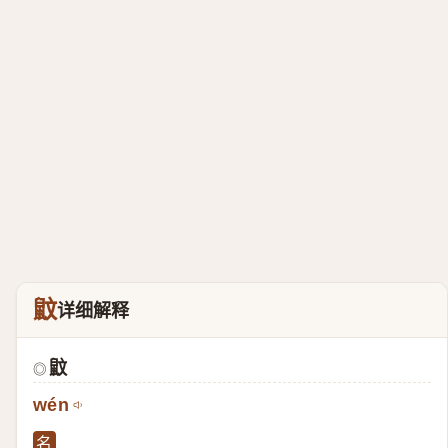
鼤
详细解释
鼤
◎
wén
名