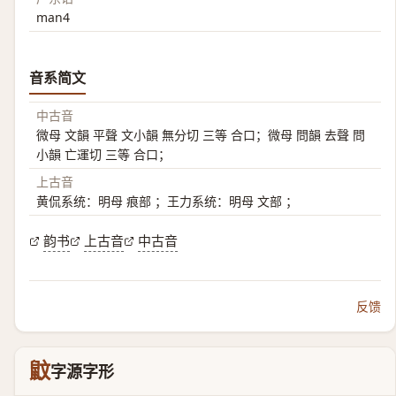
man4
音系简文
中古音
微母 文韻 平聲 文小韻 無分切 三等 合口；微母 問韻 去聲 問
小韻 亡運切 三等 合口；
上古音
黄侃系统：明母 痕部 ；王力系统：明母 文部 ；
韵书
上古音
中古音
反馈
鼤
字源字形