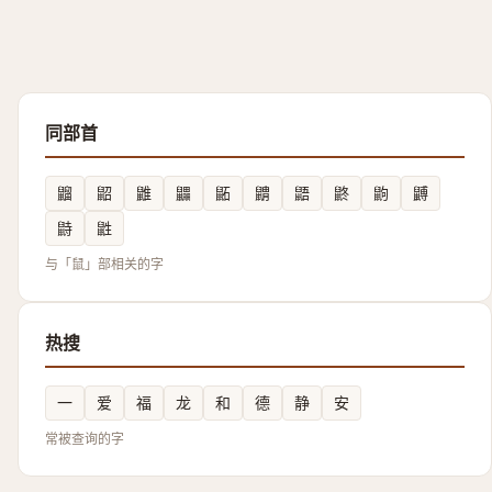
同部首
䶉
鼦
䶆
鼺
鼫
䶇
鼯
鼨
鼩
䶈
鼭
鼪
与「鼠」部相关的字
热搜
一
爱
福
龙
和
德
静
安
常被查询的字