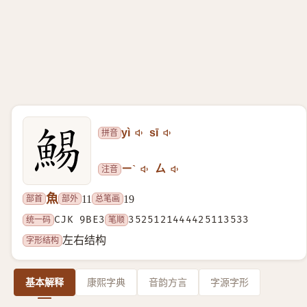
拼音
yì
sī
注音
ㄧˋ
ㄙ
魚
部首
部外
总笔画
11
19
统一码
CJK 9BE3
笔顺
3525121444425113533
字形结构
左右结构
基本解释
康熙字典
音韵方言
字源字形