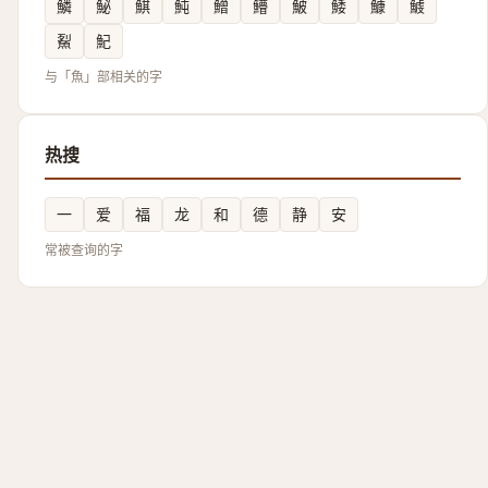
鱗
鮅
鯕
魨
鱛
䲛
鮍
鯘
鱇
鰬
鮤
魢
与「魚」部相关的字
热搜
一
爱
福
龙
和
德
静
安
常被查询的字