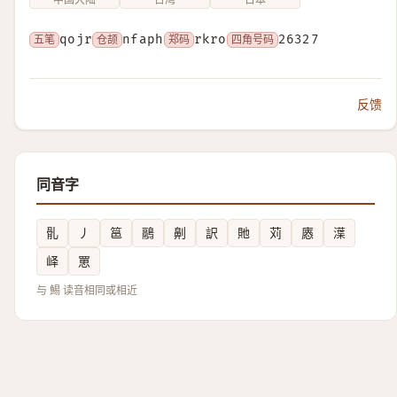
五笔
qojr
仓颉
nfaph
郑码
rkro
四角号码
26327
反馈
同音字
䯆
丿
䇼
鷊
劓
訳
貤
苅
㥷
㵩
峄
罳
与 鯣 读音相同或相近