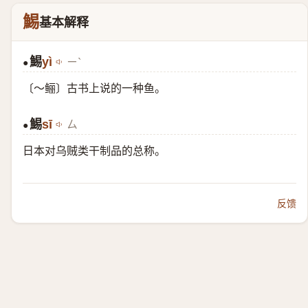
鯣
基本解释
鯣
yì
ㄧˋ
●
〔～鲡〕古书上说的一种鱼。
鯣
sī
ㄙ
●
日本对乌贼类干制品的总称。
反馈