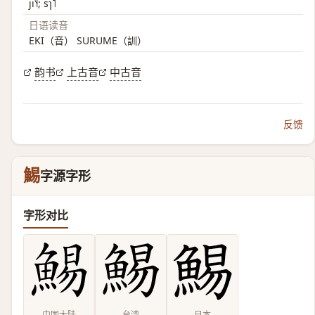
ji˥˧; sɿ˥
日语读音
EKI（音） SURUME（訓）
韵书
上古音
中古音
反馈
鯣
字源字形
字形对比
中国大陆
台湾
日本