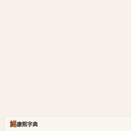
鯣
康熙字典