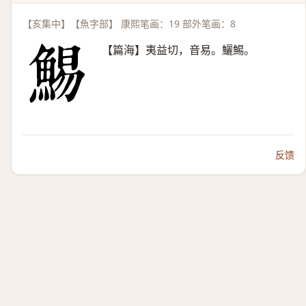
【亥集中】【魚字部】 康熙笔画：19 部外笔画：8
【篇海】夷益切，音易。鱺鯣。
反馈