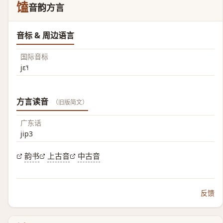
馌
音韵方言
音标 & 周边语言
国际音标
jɛ˥˧
方言读音
（旧版简文）
广东话
jip3
韵书
上古音
中古音
反馈