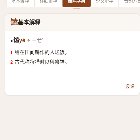
基本解释
详细解释
康熙字典
说文解字
音韵方
馌
基本解释
馌
yè
ㄧㄝˋ
●
给在田间耕作的人送饭。
古代称狩猎时以兽祭神。
反馈