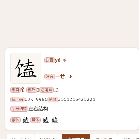
拼音
yè
注音
ㄧㄝˋ
饣
部首
部外
总笔画
3
13
统一码
CJK 998C
笔顺
3551215425221
字形结构
左右结构
繁体
异体