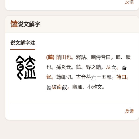
反馈
馌
说文解字
说文解字注
(饁)
餉田也。
釋詁、豳傳皆曰。饁、饋
也。孫炎云。饁、野之餉。
从
。
𠊊
𥁋
聲。
筠輒切。古音葢
十五部。
詩曰。
𡉄
彼南
。
豳風、小雅文。
𩝉
𠭇
反馈