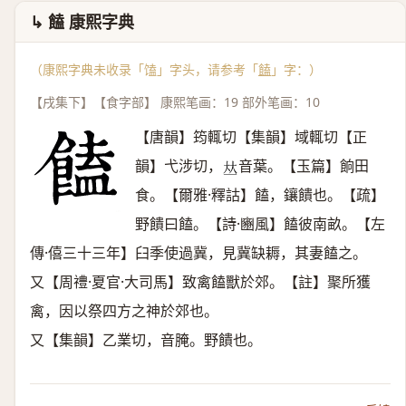
↳ 饁 康熙字典
（康熙字典未收录「馌」字头，请参考「
饁
」字：）
【戌集下】【食字部】 康熙笔画：19 部外笔画：10
【唐韻】筠輒切【集韻】域輒切【正
韻】弋涉切，
音葉。【玉篇】餉田
𠀤
食。【爾雅·釋詁】饁，鑲饋也。【疏】
野饋曰饁。【詩·豳風】饁彼南畝。【左
傳·僖三十三年】臼季使過冀，見冀缺耨，其妻饁之。
又【周禮·夏官·大司馬】致禽饁獸於郊。【註】聚所獲
禽，因以祭四方之神於郊也。
又【集韻】乙業切，音腌。野饋也。