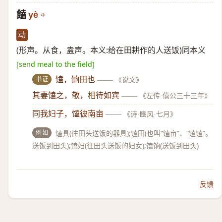
饁
yè
动
(形声。从食，盍声。本义:给在田耕作的人送饭)同本义
[send meal to the field]
书证
馌，饷田也
——
《说文》
其妻馌之，敬，相待如宾
——
《左传·僖公三十三年》
同我妇子，馌彼南亩
——
《诗·豳风·七月》
例如
馌具(往田头送饭的器具);馌田(也叫“馌亩”、“馌馌”。
送饭到田头);馌妇(往田头送饭的妇女);馌饷(送饭到田头)
反馈