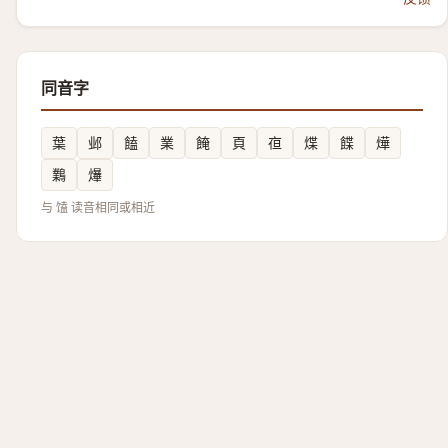
同音字
葉
邺
饁
業
餣
頁
亱
煠
䭎
燁
鸈
爗
与 馌 读音相同或相近