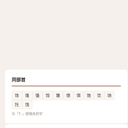
同部首
饹
馐
饿
饾
馓
馈
饵
饱
饮
饷
饦
饯
与「饣」部相关的字