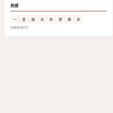
热搜
一
爱
福
龙
和
德
静
安
常被查询的字