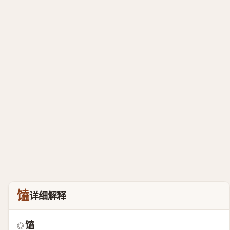
馌
详细解释
馌
◎