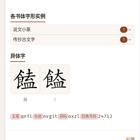
各书体字形实例
1
说文小篆
1
传抄古文字
异体字
饁
𩝉
五笔
qnfl
仓颉
nvgit
郑码
oxzl
四角号码
24712
反馈