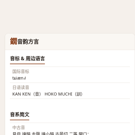
鐗
音韵方言
音标 & 周边语言
国际音标
tɕiæn˨˩˦
日语读音
KAN KEN（音） HOKO MUCHI（訓）
音系简文
中古音
見母 諫韻 去聲 諫小韻 古晏切 二等 開口；