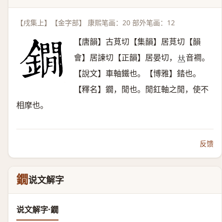
【戌集上】【金字部】 康熙笔画：20 部外笔画：12
【唐韻】古莧切【集韻】居莧切【韻
會】居諫切【正韻】居晏切，
音襇。
𠀤
【說文】車軸鐵也。【博雅】錔也。
【釋名】鐗，閒也。閒釭軸之閒，使不
相摩也。
反馈
鐗
说文解字
说文解字·鐗