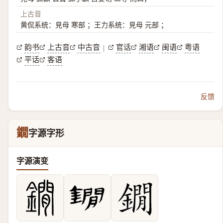
上古音
黄侃系统：見母 寒部 ；王力系统：見母 元部 ；
韵书
上古音
中古音
官话
湘语
闽语
粤语
|
平话
客语
反馈
鐗
字源字形
字源演变