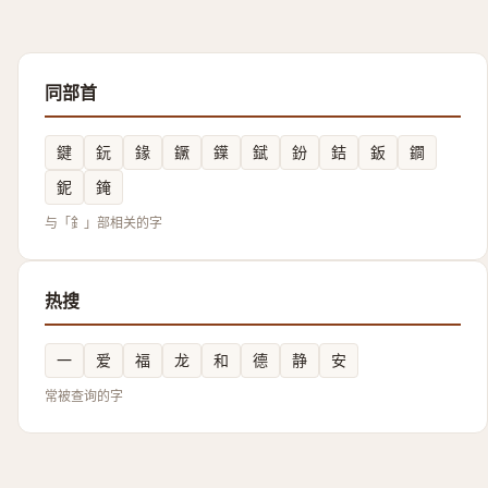
同部首
鍵
鈨
䤸
鐝
鐷
錻
鈖
銡
鈑
䥨
鈮
䤶
与「釒」部相关的字
热搜
一
爱
福
龙
和
德
静
安
常被查询的字