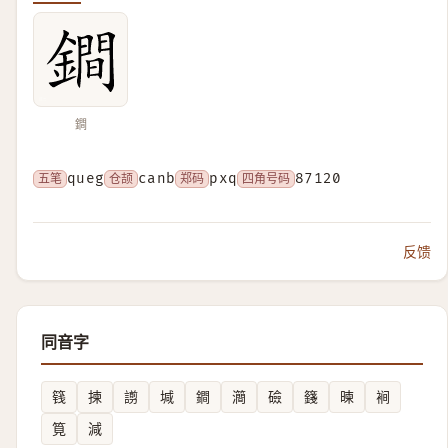
鐧
五笔
queg
仓颉
canb
郑码
pxq
四角号码
87120
反馈
同音字
篯
揀
謭
堿
鐧
㶕
礆
籛
暕
裥
筧
減