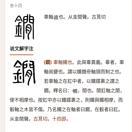
卷十四
車軸
也。从金閒聲。古莧切
𨮯
说文解字注
(鐗)
車軸鐵也。
此與舝異義。舝者，車
軸耑鍵也。謂以鐵鐕毌軸頭而制之也。
若車軸之在釭中者，以鐵鍱裹之謂之
鐗。釋名曰：
，閒也。閒釭軸之閒，
𨎫
使不相摩也。按釭中亦以鐵鍱裹之，則鐵與鐵相摩，而
轂軸之木皆不傷。乃名鐵之在軸者曰鐗，在轂者曰釭。
从金閒聲。
古莧切。十四部。