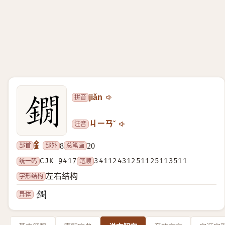
拼音
jiǎn
注音
ㄐㄧㄢˇ
釒
部首
部外
总笔画
8
20
统一码
CJK 9417
笔顺
34112431251125113511
字形结构
左右结构
异体