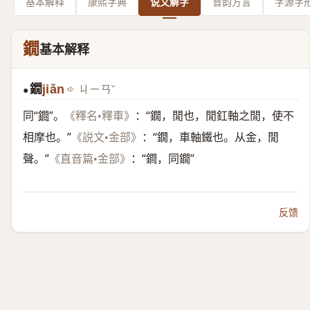
基本解释
康熙字典
说文解字
音韵方言
字源字
鐗
基本解释
鐗
jiǎn
ㄐㄧㄢˇ
●
同“
鐧
”。
：“鐗，閒也，閒釭軸之閒，使不
《釋名•釋車》
相摩也。”
：“鐗，車軸鐵也。从金，閒
《説文•金部》
聲。”
：“鐧，同鐗”
《直音篇•金部》
反馈