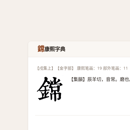
鏛
康熙字典
【戌集上】【金字部】 康熙笔画：19 部外笔画：11
【集韻】辰羊切，音常。磨也