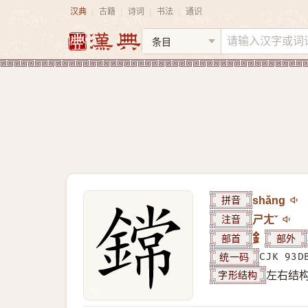
汉典
古籍
诗词
书法
通识
|
|
|
|
拼音
shǎng
注音
ㄕㄤˇ
部首
釒
部外
统一码
CJK 93D
字形结构
左右结