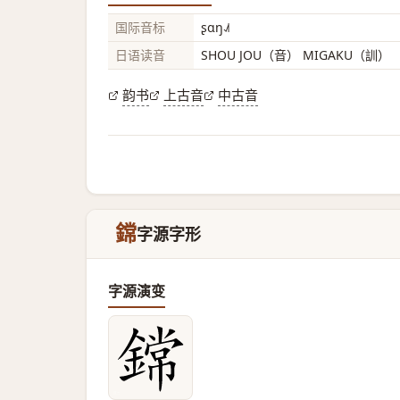
国际音标
ʂɑŋ˨˩˦
日语读音
SHOU JOU（音） MIGAKU（訓）
韵书
上古音
中古音
鏛
字源字形
字源演变