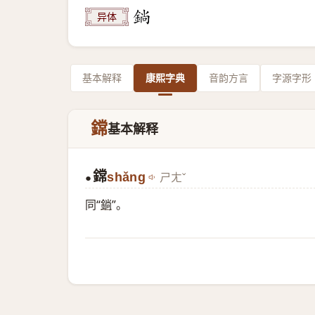
异体
基本解释
康熙字典
音韵方言
字源字形
鏛
基本解释
鏛
shǎng
ㄕㄤˇ
●
同“
鋿
”。