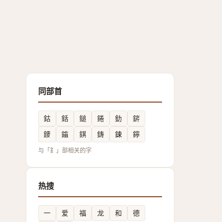
同部首
鈷
銛
鎚
錈
釛
䤱
䥑
䥰
錤
鋳
鋉
鑏
与「釒」部相关的字
热搜
一
爱
福
龙
和
德