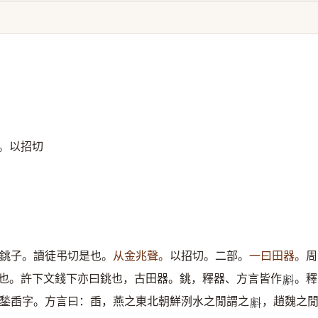
。以招切
銚子。讀徒弔切是也。
从金兆聲。
以招切。二部。
一曰田器。
周
也。許下文錢下亦曰銚也，古田器。銚，釋器、方言皆作
。釋
𣂁
鍫臿字。方言曰：臿，燕之東北朝鮮洌水之閒謂之
，趙魏之
𣂁