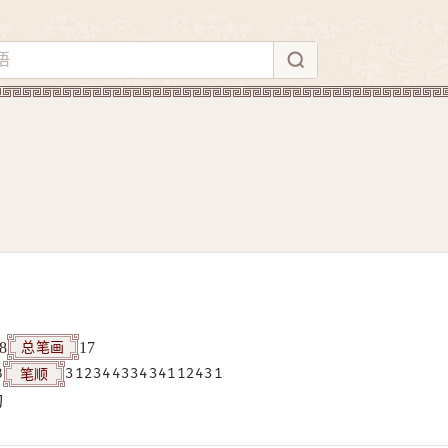
总笔画
8
17
笔顺
B
31234433434112431
构