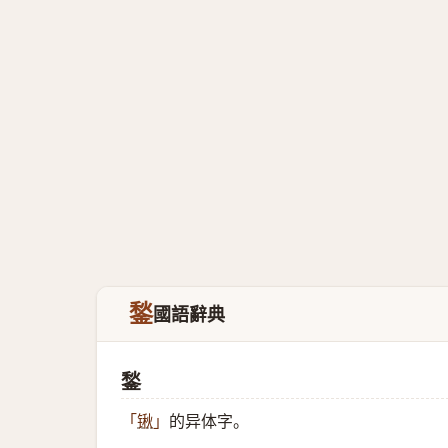
鍫
國語辭典
鍫
的异体字。
「
锹
」