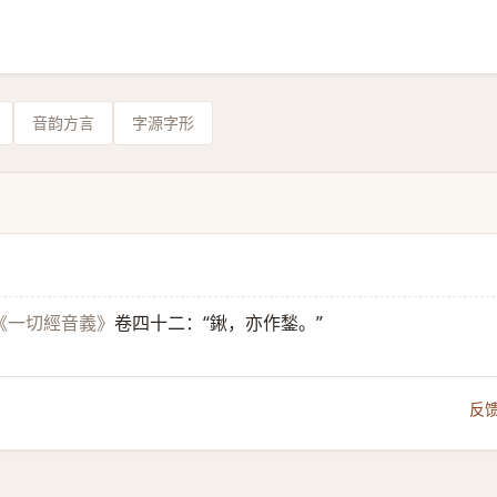
音韵方言
字源字形
卷四十二：“鍬，亦作鍫。”
《一切經音義》
反