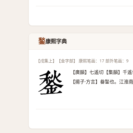
鍫
康熙字典
【戌集上】【金字部】 康熙笔画：17 部外笔画：9
【廣韻】七遙切【集韻】千遙
【揚子·方言】畚鍫也。江淮