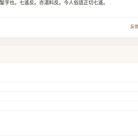
鍫字也。七遙反。亦湯料反。今人俗語正切七遙。
反