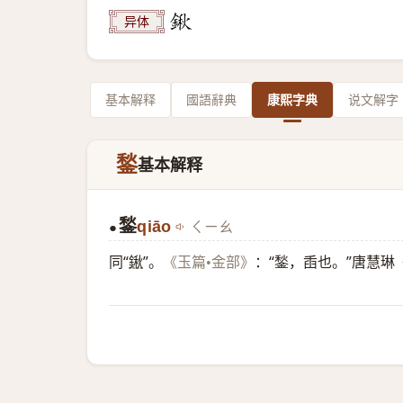
异体
基本解释
國語辭典
康熙字典
说文解字
鍫
基本解释
鍫
qiāo
ㄑㄧㄠ
●
同“
鍬
”。
：“鍫，臿也。”唐慧琳
《玉篇•金部》