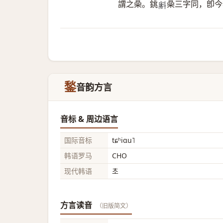
謂之喿。銚
喿三字同，卽今
𣂁
鍫
音韵方言
音标 & 周边语言
国际音标
tɕʰiɑu˥
韩语罗马
CHO
现代韩语
초
方言读音
（旧版简文）