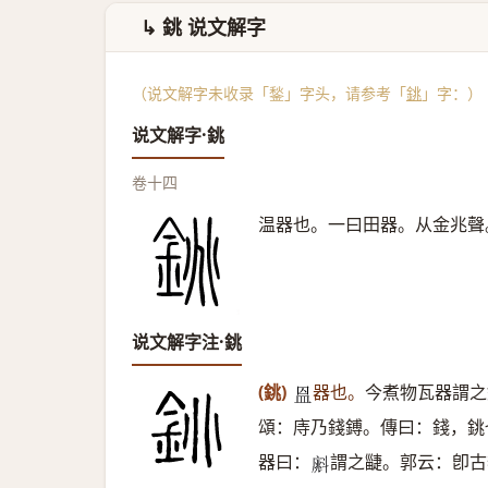
↳ 銚 说文解字
（说文解字未收录「鍫」字头，请参考「
銚
」字：）
说文解字·銚
卷十四
温器也。一曰田器。从金兆聲
说文解字注·銚
(銚)
器也。
今煮物瓦器謂之
𥁕
頌：庤乃錢鎛。傳曰：錢，銚
器曰：
謂之疀。郭云：卽古
𣂁