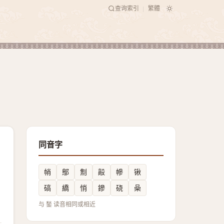
查询索引
繁體
|
同音字
帩
鄥
劁
毃
幓
锹
碻
繑
悄
鏒
硗
喿
与 鍫 读音相同或相近