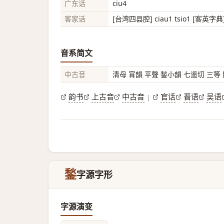
广东话
ciu4
客家话
[台湾四县腔] ciau1 tsio1 [客英字典] c
音系简文
中古音
清母 宵韻 平聲 鍫小韻 七遥切 三等
韵书
上古音
中古音
官话
晋语
吴语
|
鍫
字源字形
字源演变