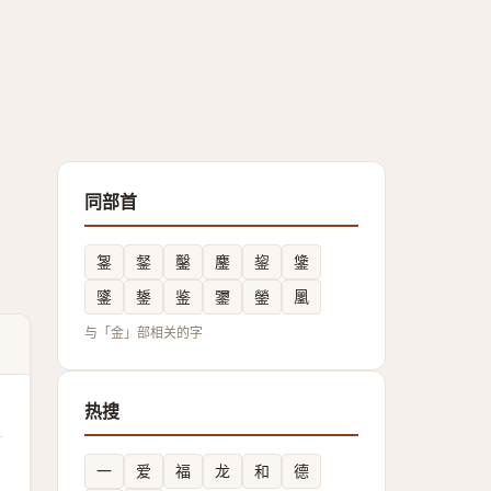
同部首
銞
錖
鑿
鏖
鋆
鎥
鐆
鋬
鉴
䥸
鎣
䥚
与「金」部相关的字
热搜
一
爱
福
龙
和
德