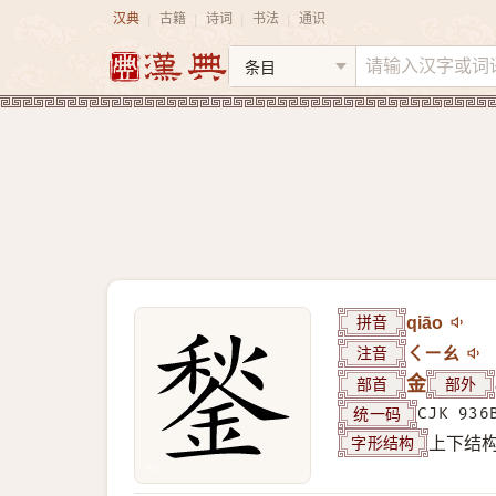
汉典
古籍
诗词
书法
通识
|
|
|
|
拼音
qiāo
注音
ㄑㄧㄠ
部首
金
部外
统一码
CJK 936
字形结构
上下结