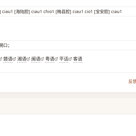
iau1 [海陆腔] ciau1 chio1 [梅县腔] ciau1 cio1 [宝安腔] ciau1
 開口；
赣语
湘语
闽语
粤语
平话
客语
反