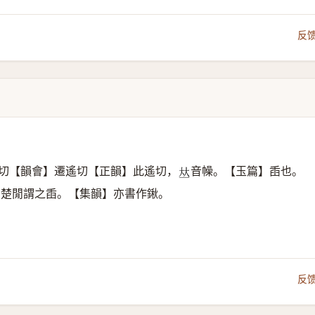
反
切【韻會】遷遙切【正韻】此遙切，
音幧。【玉篇】臿也。
𠀤
南楚閒謂之臿。【集韻】亦書作鍬。
反