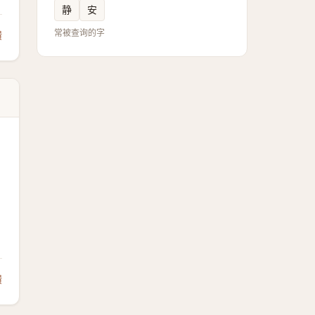
静
安
常被查询的字
馈
馈