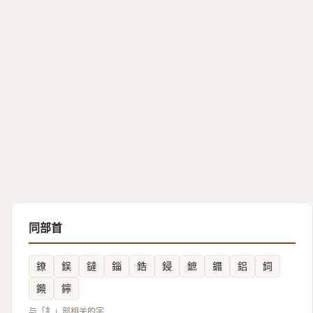
同部首
鐐
鋘
鐽
錙
鋯
鋟
鏣
䥄
鋁
鉰
䥵
鑏
与「釒」部相关的字