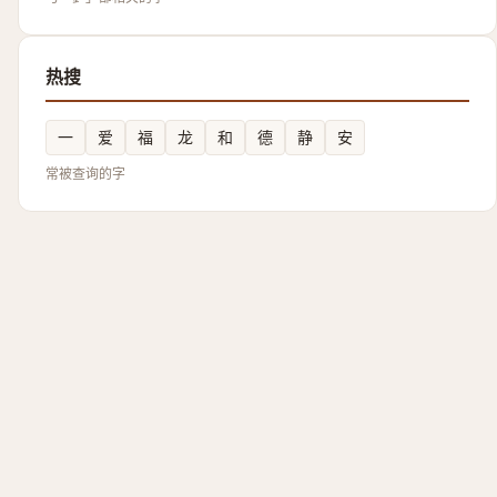
热搜
一
爱
福
龙
和
德
静
安
常被查询的字