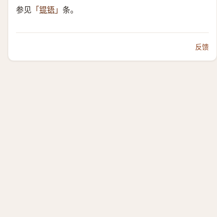
参见
条。
「
锟铻
」
反馈