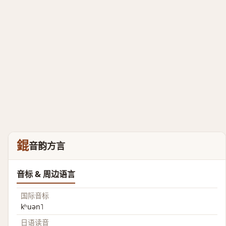
錕
音韵方言
音标 & 周边语言
国际音标
kʰuən˥
日语读音