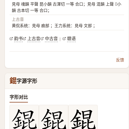
見母 魂韻 平聲 昆小韻 古渾切 一等 合口；見母 混韻 上聲 𩩌小
韻 古本切 一等 合口；
上古音
黄侃系统：見母 痕部 ；王力系统：見母 文部 ；
韵书
上古音
中古音
赣语
|
反馈
錕
字源字形
字形对比