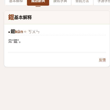
基本解释
國語辭典
康熙字典
音韵方言
字源字
錕
基本解释
錕
kūn
ㄎㄨㄣ
●
见“
锟
”。
反馈