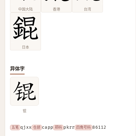
中国大陆
香港
台湾
日本
异体字
锟
五笔
qjxx
仓颉
capp
郑码
pkrr
四角号码
86112