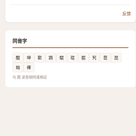
反馈
同音字
醌
坤
㱎
鵾
騉
琨
䐊
髠
菎
昆
䖵
褌
与 錕 读音相同或相近