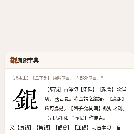
錕
康熙字典
【戌集上】【金字部】 康熙笔画：16 部外笔画：8
【集韻】古渾切【集韻】【韻會】公渾
切，
音昆。赤金謂之錕鋙。【廣韻】
𠀤
鐵可爲劒。【列子·湯問篇】錕鋙之劒。
【司馬相如·子虛賦】作昆吾。
又【廣韻】【集韻】【韻會】【正韻】
古本切，音
𠀤