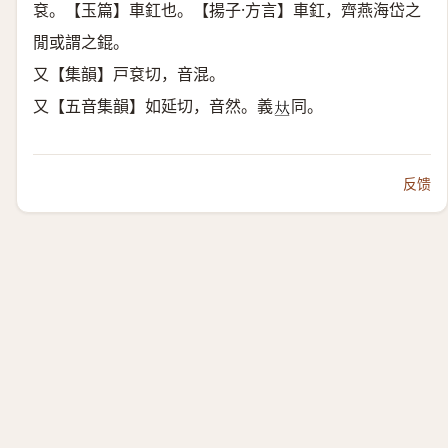
袞。【玉篇】車釭也。【揚子·方言】車釭，齊燕海岱之
閒或謂之錕。
又【集韻】戸袞切，音混。
又【五音集韻】如延切，音然。義
同。
𠀤
反馈