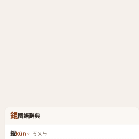
錕
國語辭典
錕
kūn
ㄎㄨㄣ