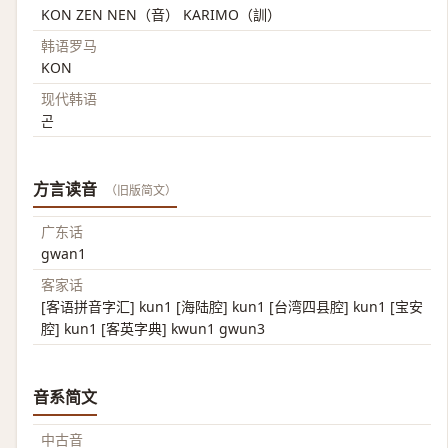
KON ZEN NEN（音） KARIMO（訓）
韩语罗马
KON
现代韩语
곤
方言读音
（旧版简文）
广东话
gwan1
客家话
[客语拼音字汇] kun1 [海陆腔] kun1 [台湾四县腔] kun1 [宝安
腔] kun1 [客英字典] kwun1 gwun3
音系简文
中古音