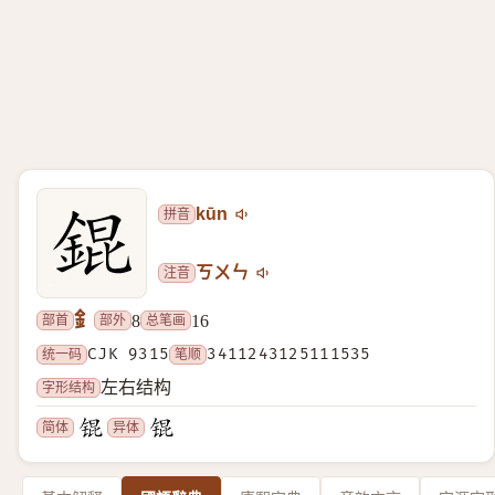
拼音
kūn
注音
ㄎㄨㄣ
釒
部首
部外
总笔画
8
16
统一码
CJK 9315
笔顺
3411243125111535
字形结构
左右结构
简体
异体