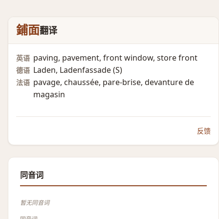
鋪面
翻译
paving, pavement, front window, store front
英语
Laden, Ladenfassade (S)​
德语
pavage, chaussée, pare-brise, devanture de
法语
magasin
反馈
同音词
暂无同音词