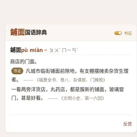
鋪面
国语辞典
书证
鋪面
pù miàn
ㄆㄨˋ ㄇㄧㄢˋ
商店的门面。
书证
凡城市临街铺面前隙地，有支棚摆摊卖杂货生理
者。
——
《福惠全书．卷八．杂课部．门摊税》
一看两旁洋货店，丸药店，都是簇新的铺面，玻璃窗
门，甚是好看。
——
《文明小史．第一六回》
反馈