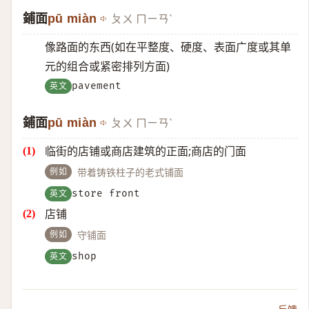
鋪面
pū miàn
ㄆㄨ ㄇㄧㄢˋ
像路面的东西(如在平整度、硬度、表面广度或其单
元的组合或紧密排列方面)
英文
pavement
鋪面
pū miàn
ㄆㄨ ㄇㄧㄢˋ
临街的店铺或商店建筑的正面;商店的门面
例如
带着铸铁柱子的老式铺面
英文
store front
店铺
例如
守铺面
英文
shop