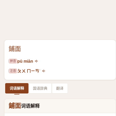
鋪面
拼音
pū miàn
注音
ㄆㄨ ㄇㄧㄢˋ
词语解释
国语辞典
翻译
鋪面
词语解释