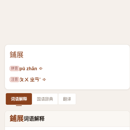
鋪展
拼音
pū zhǎn
注音
ㄆㄨ ㄓㄢˇ
词语解释
国语辞典
翻译
鋪展
词语解释