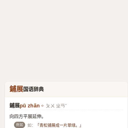
鋪展
国语辞典
鋪展
pū zhǎn
ㄆㄨ ㄓㄢˇ
向四方平展延伸。
例如
如：
「青松铺展成一片翠绿。」