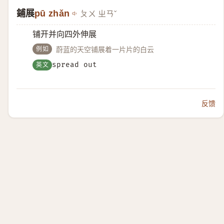
鋪展
pū zhǎn
ㄆㄨ ㄓㄢˇ
铺开并向四外伸展
例如
蔚蓝的天空铺展着一片片的白云
英文
spread out
反馈