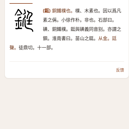
(鋌)
銅鐵樸也。
樸、木素也。因以爲凡
素之偁。小徐作朴。非也。石部曰。
磺、銅鐵樸。鋌與磺義同音别。亦謂之
鋇。淮南書曰。苗山之鋌。
从金。廷
聲。
徒鼎切。十一部。
反馈