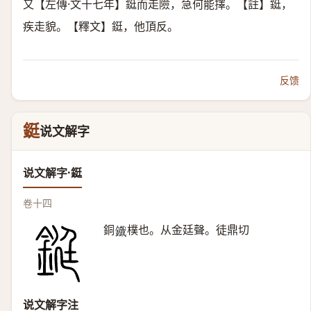
又【左傳·文十七年】鋌而走險，急何能擇。【註】鋌，
疾走貌。【釋文】鋌，他頂反。
反馈
鋌
说文解字
说文解字·鋌
卷十四
銅
樸也。从金廷聲。徒鼎切
𨮯
说文解字注