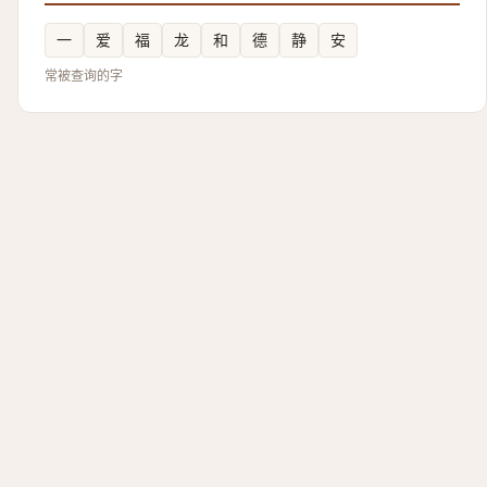
一
爱
福
龙
和
德
静
安
常被查询的字