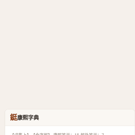
鋌
康熙字典
【戌集上】【金字部】 康熙笔画：15 部外笔画：7