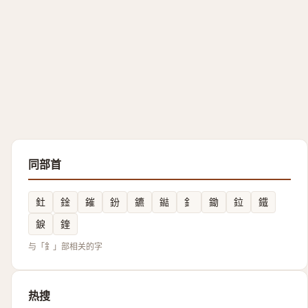
同部首
釷
鍂
鏙
鈖
鑣
鐑
釒
鋤
鉝
鐵
錑
鍷
与「釒」部相关的字
热搜