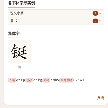
各书体字形实例
1
说文小篆
2
隶书
异体字
铤
五笔
qtfp
仓颉
cnkg
郑码
pmby
四角号码
82141
反馈