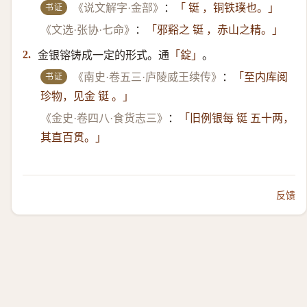
书证
《说文解字·金部》
：
「 铤 ，铜铁璞也。」
《文选·张协·七命》
：
「邪谿之 铤 ，赤山之精。」
金银镕铸成一定的形式。通
。
2.
「錠」
书证
《南史·卷五三·庐陵威王续传》
：
「至内库阅
珍物，见金 铤 。」
《金史·卷四八·食货志三》
：
「旧例银每 铤 五十两，
其直百贯。」
反馈