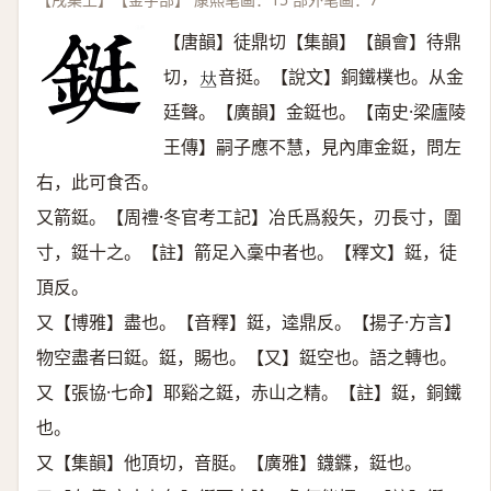
【唐韻】徒鼎切【集韻】【韻會】待鼎
切，
音挺。【說文】銅鐵樸也。从金
𠀤
廷聲。【廣韻】金鋌也。【南史·梁廬陵
王傳】嗣子應不慧，見內庫金鋌，問左
右，此可食否。
又箭鋌。【周禮·冬官考工記】冶氏爲殺矢，刃長寸，圍
寸，鋌十之。【註】箭足入稾中者也。【釋文】鋌，徒
頂反。
又【博雅】盡也。【音釋】鋌，逵鼎反。【揚子·方言】
物空盡者曰鋌。鋌，賜也。【又】鋌空也。語之轉也。
又【張協·七命】耶谿之鋌，赤山之精。【註】鋌，銅鐵
也。
又【集韻】他頂切，音脡。【廣雅】鑖䥡，鋌也。