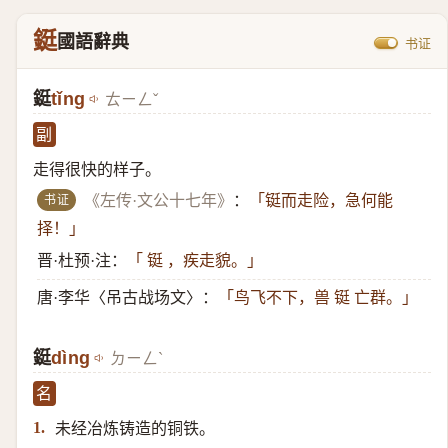
鋌
國語辭典
书证
鋌
tǐng
ㄊㄧㄥˇ
副
走得很快的样子。
书证
《左传·文公十七年》
：
「铤而走险，急何能
择！」
晋·杜预·注：
「 铤 ，疾走貌。」
唐·李华〈吊古战场文〉：
「鸟飞不下，兽 铤 亡群。」
鋌
dìng
ㄉㄧㄥˋ
名
未经冶炼铸造的铜铁。
1.