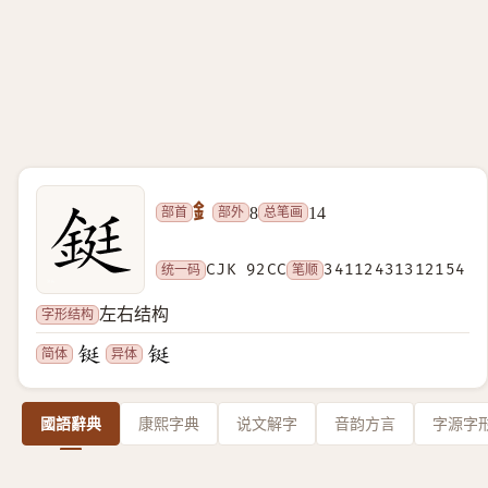
釒
部首
部外
总笔画
8
14
统一码
CJK 92CC
笔顺
34112431312154
字形结构
左右结构
简体
异体
國語辭典
康熙字典
说文解字
音韵方言
字源字