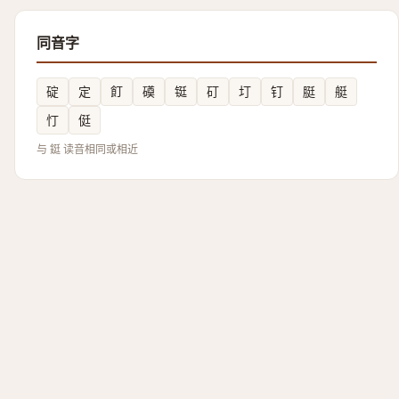
同音字
碇
定
飣
磸
铤
矴
圢
钉
脡
艇
忊
侹
与 鋌 读音相同或相近