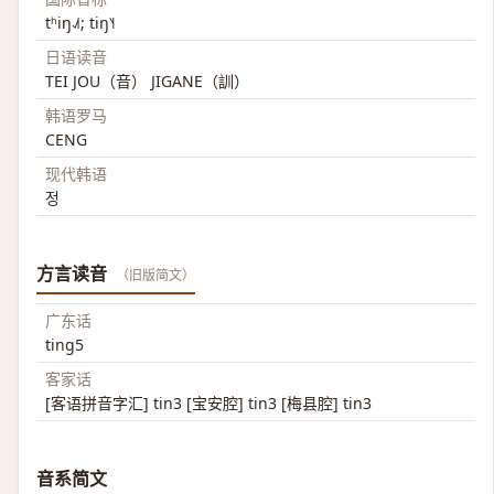
tʰiŋ˨˩˦; tiŋ˥˧
日语读音
TEI JOU（音） JIGANE（訓）
韩语罗马
CENG
现代韩语
정
方言读音
（旧版简文）
广东话
ting5
客家话
[客语拼音字汇] tin3 [宝安腔] tin3 [梅县腔] tin3
音系简文