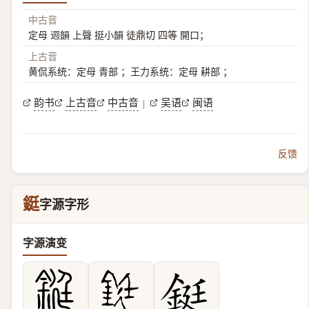
中古音
定母 迥韻 上聲 挺小韻 徒鼎切 四等 開口；
上古音
黄侃系统：定母 青部 ；王力系统：定母 耕部 ；
韵书
上古音
中古音
吴语
闽语
|
反馈
鋌
字源字形
字源演变