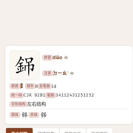
拼音
diào
注音
ㄉㄧㄠˋ
釒
部首
部外
总笔画
8
14
统一码
CJK 92B1
笔顺
34112431251252
字形结构
左右结构
简体
异体