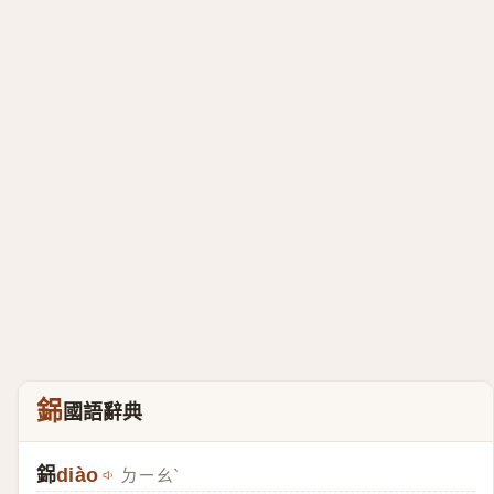
銱
國語辭典
銱
diào
ㄉㄧㄠˋ