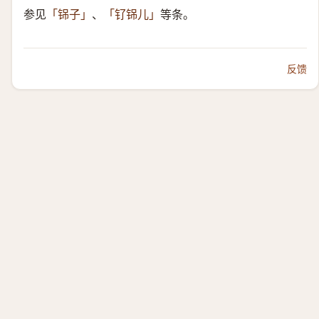
参见
、
等条。
「铞子」
「钌铞儿」
反馈