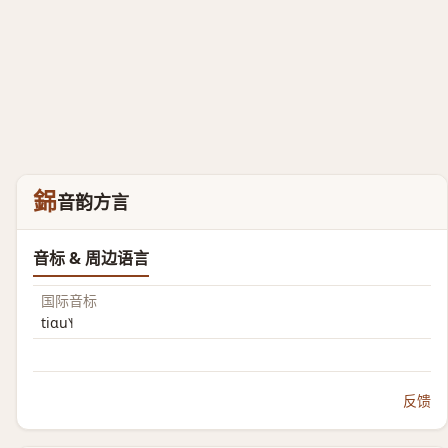
銱
音韵方言
音标 & 周边语言
国际音标
tiɑu˥˧
反馈