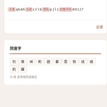
五笔
qkmh
仓颉
crlb
郑码
pjli
四角号码
86127
反馈
同音字
钓
窵
竨
魡
趙
藋
雿
铞
誂
絩
釣
糶
与 銱 读音相同或相近