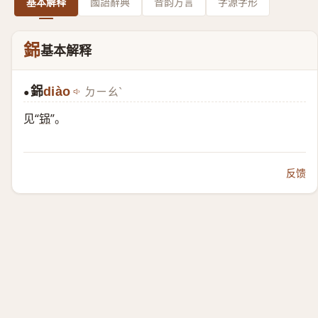
基本解释
國語辭典
音韵方言
字源字形
銱
基本解释
銱
diào
ㄉㄧㄠˋ
●
见“
铞
”。
反馈