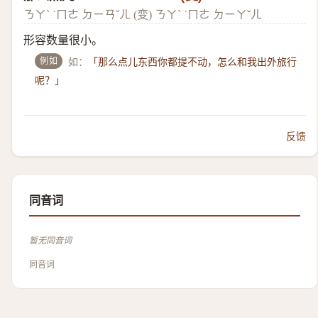
ㄋㄚˋ ˙ㄇㄜ ㄉㄧㄢˇㄦ (变)​ ㄋㄚˋ ˙ㄇㄜ ㄉㄧㄚˇㄦ
形容数量很小。
例如
如：
「那么点儿东西你都提不动，怎么和我出外旅行
呢？」
反馈
同音词
暂无同音词
同音词