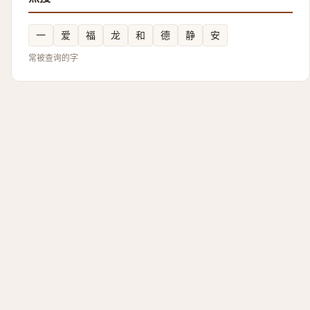
一
爱
福
龙
和
德
静
安
常被查询的字