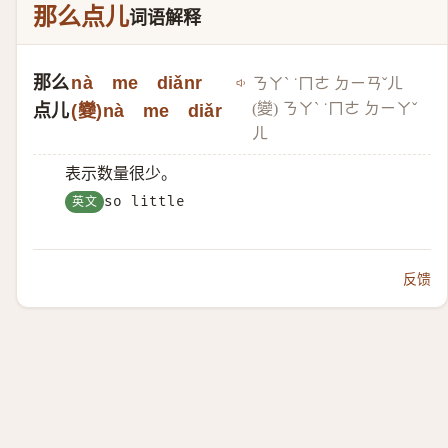
那么点儿
词语解释
那么
nà me diǎnr
ㄋㄚˋ ˙ㄇㄜ ㄉㄧㄢˇㄦ
(變)​ ㄋㄚˋ ˙ㄇㄜ ㄉㄧㄚˇ
点儿
(變)​nà me diǎr
ㄦ
表示数量很少。
英文
so little
反馈