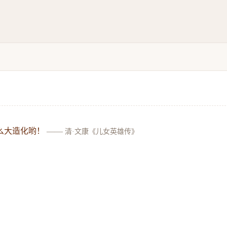
么大造化哟！
——
清·文康《儿女英雄传》