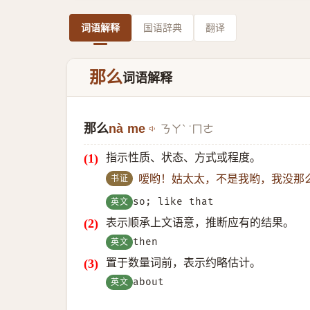
词语解释
国语辞典
翻译
那么
词语解释
那么
nà me
ㄋㄚˋ ˙ㄇㄜ
指示性质、状态、方式或程度。
书证
嗳哟！姑太太，不是我哟，我没那
英文
so; like that
表示顺承上文语意，推断应有的结果。
英文
then
置于数量词前，表示约略估计。
英文
about