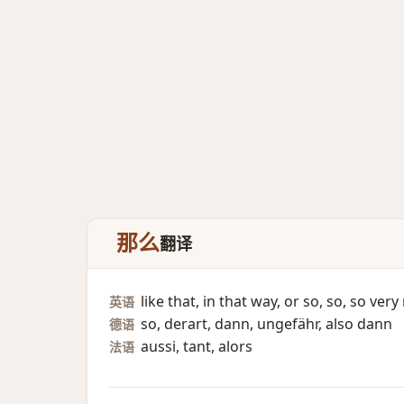
那么
翻译
like that, in that way, or so, so, so ver
英语
so, derart, dann, ungefähr, also dann
德语
aussi, tant, alors
法语