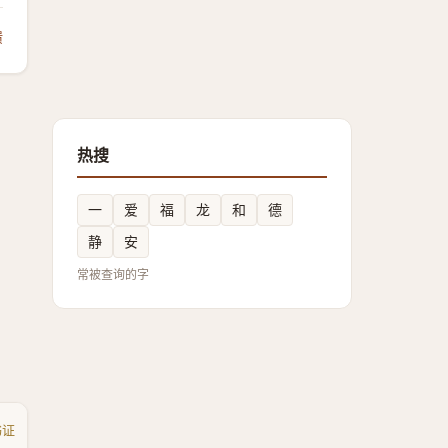
馈
热搜
一
爱
福
龙
和
德
静
安
常被查询的字
书证