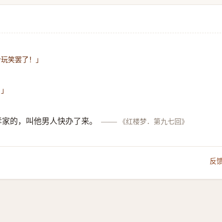
个玩笑罢了！」
。」
孝家的，叫他男人快办了来。
——
《红楼梦．第九七回》
反