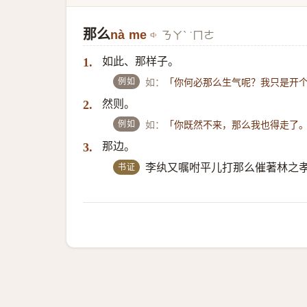
那么
nà me
ㄋㄚˋ ˙ㄇㄜ
如此、那样子。
1.
例如
如：
「你何必那么生气呢？我只是开
然则。
2.
例如
如：
「你既然不来，那么我也得走了
那边。
3.
书证
李纨又嘱咐平儿打那么催著林之