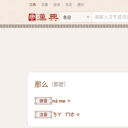
汉典
古籍
诗词
书法
通识
|
|
|
|
那么
（
那麼
）
拼音
nà me
注音
ㄋㄚˋ ˙ㄇㄜ