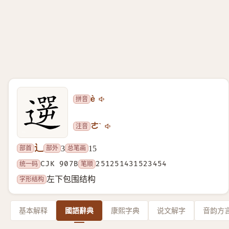
拼音
è
注音
ㄜˋ
辶
部首
部外
总笔画
3
15
统一码
CJK 907B
笔顺
251251431523454
字形结构
左下包围结构
基本解释
國語辭典
康熙字典
说文解字
音韵方