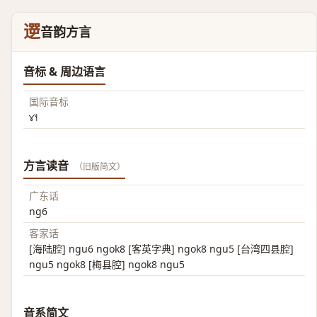
遻
音韵方言
音标 & 周边语言
国际音标
ɤ˥˧
方言读音
（旧版简文）
广东话
ng6
客家话
[海陆腔] ngu6 ngok8 [客英字典] ngok8 ngu5 [台湾四县腔]
ngu5 ngok8 [梅县腔] ngok8 ngu5
音系简文