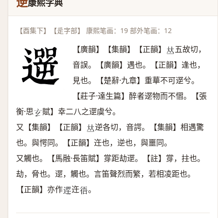
遻
康熙字典
【酉集下】【辵字部】 康熙笔画：19 部外笔画：12
【廣韻】【集韻】【正韻】
五故切，
𠀤
音誤。【廣韻】遇也。【正韻】逢也，
見也。【楚辭·九章】重華不可遻兮。
【莊子·達生篇】醉者遻物而不慴。【張
衡·思
賦】幸二八之遻虞兮。
𤣥
又【集韻】【正韻】
逆各切，音諤。【集韻】相遇驚
𠀤
也。與愕同。【正韻】迕也，逆也，與噩同。
又觸也。【馬融·長笛賦】牚距劫遻。【註】牚，拄也。
劫，脅也。遻，觸也。言笛聲烈而繁，若相凌距也。
【正韻】亦作
迕
。
𨕣
𢓲