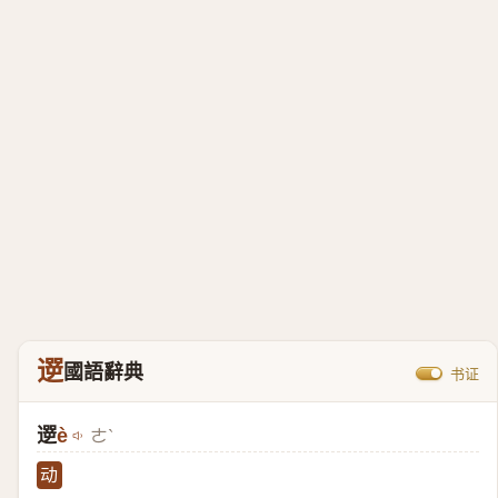
遻
國語辭典
书证
遻
è
ㄜˋ
动