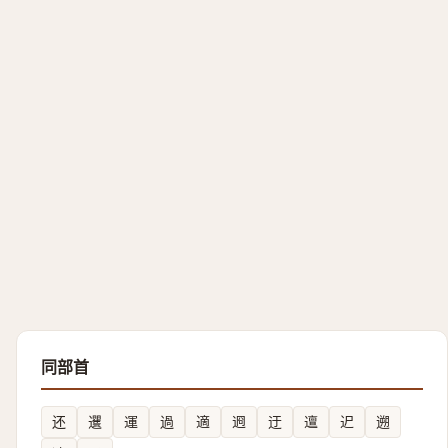
同部首
还
䢲
運
過
適
䢛
迂
邅
迉
遡