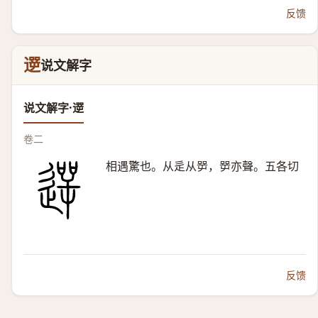
反馈
遻
说文解字
说文解字·遻
卷二
相遇驚也。从辵从㖾，㖾亦聲。五各切
反馈