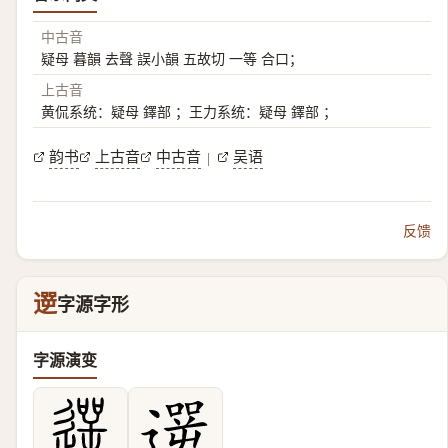
中古音
疑母 暮韻 去聲 誤小韻 五故切 一等 合口；
上古音
黄侃系统：疑母 鐸部 ；王力系统：疑母 鐸部 ；
韵书
上古音
中古音
吴语
|
反馈
遻
字源字形
字源演变