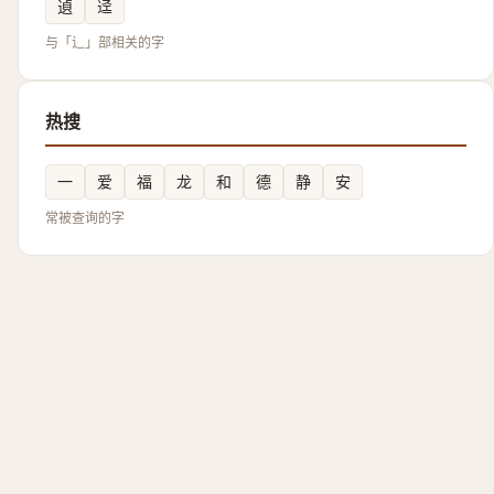
遉
迳
与「辶」部相关的字
热搜
一
爱
福
龙
和
德
静
安
常被查询的字