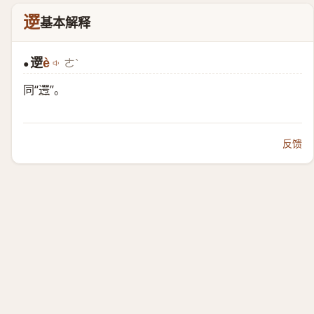
遻
基本解释
遻
è
ㄜˋ
●
同“
遌
”。
反馈