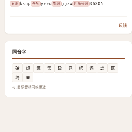
五笔
kkup
仓颉
yrru
郑码
jjzw
四角号码
36304
反馈
同音字
硆
蚅
鑩
㖖
砐
䆓
崿
遏
䛖
噩
堮
堊
与 遻 读音相同或相近