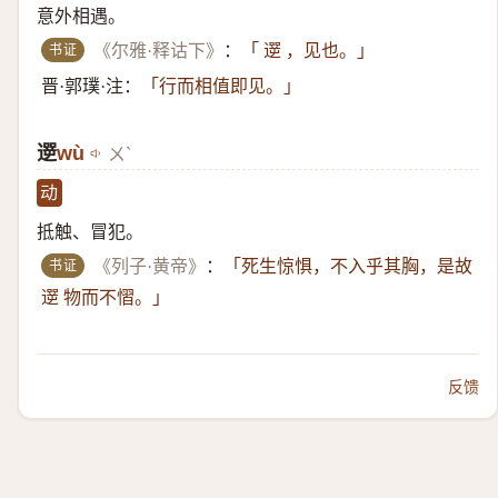
意外相遇。
书证
《尔雅·释诂下》
：
「 遻 ，见也。」
晋·郭璞·注：
「行而相值即见。」
遻
wù
ㄨˋ
动
抵触、冒犯。
书证
《列子·黄帝》
：
「死生惊惧，不入乎其胸，是故
遻 物而不慴。」
反馈