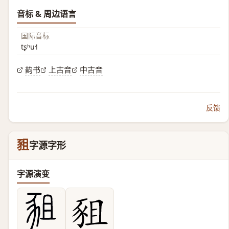
音标 & 周边语言
国际音标
tʂʰu˧˥
韵书
上古音
中古音
反馈
豠
字源字形
字源演变