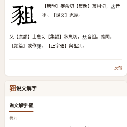
【唐韻】疾余切【集韻】叢租切，
音
𠀤
徂。【說文】豕屬。
又【廣韻】士魚切【集韻】牀魚切，
音鉏。義同。
𠀤
【類篇】或作
。【正字通】與狙別。
𧱑
反馈
豠
说文解字
说文解字·豠
卷九