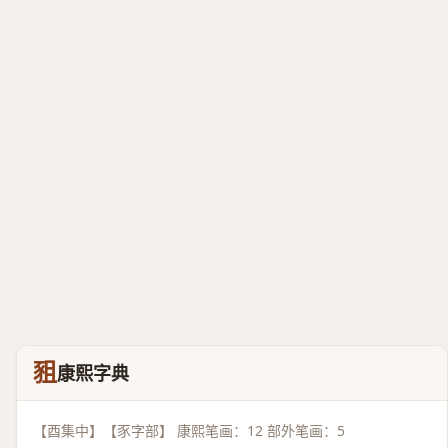
豠
康熙字典
【酉集中】【豕字部】 康熙笔画：12 部外笔画：5