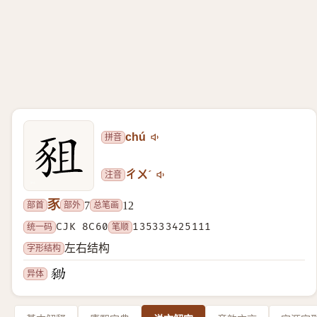
拼音
chú
注音
ㄔㄨˊ
豕
部首
部外
总笔画
7
12
统一码
CJK 8C60
笔顺
135333425111
字形结构
左右结构
异体