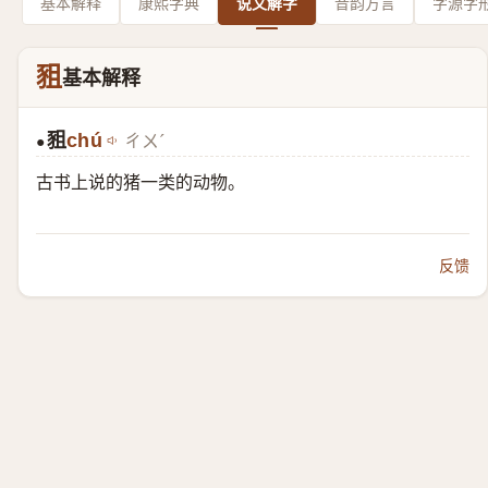
基本解释
康熙字典
说文解字
音韵方言
字源字
豠
基本解释
豠
chú
ㄔㄨˊ
●
古书上说的猪一类的动物。
反馈