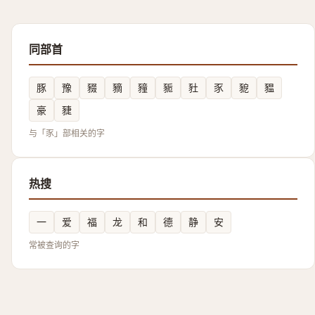
同部首
豚
豫
䝌
豴
䝑
䝈
䝅
豕
豟
豱
豪
䝊
与「豕」部相关的字
热搜
一
爱
福
龙
和
德
静
安
常被查询的字