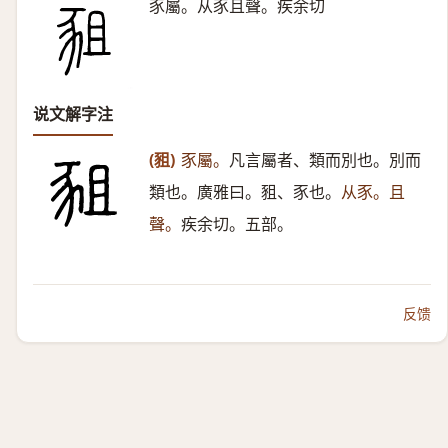
豕屬。从豕且聲。疾余切
说文解字注
(豠)
豕屬。
凡言屬者、類而別也。別而
類也。廣雅曰。豠、豕也。
从豕。且
聲。
疾余切。五部。
反馈