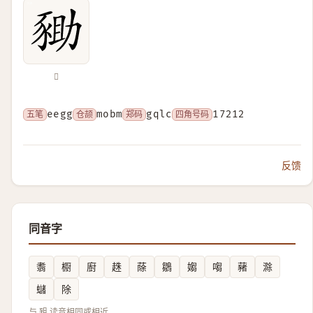
𧱑
五笔
eegg
仓颉
mobm
郑码
gqlc
四角号码
17212
反馈
同音字
䎝
櫉
廚
趎
蒢
鶵
媰
㗙
藸
滁
蠩
除
与 豠 读音相同或相近