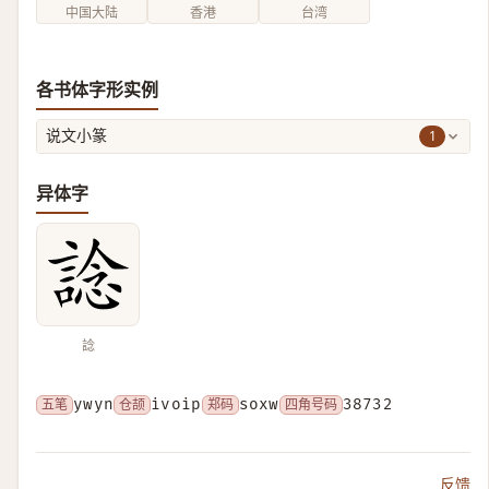
中国大陆
香港
台湾
各书体字形实例
1
说文小篆
异体字
諗
五笔
ywyn
仓颉
ivoip
郑码
soxw
四角号码
38732
反馈