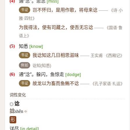
通“念”。思念
[miss]
书证
岂不怀归，是用作歌，将母来谂
——
《诗·小
雅·四牡》
为我得法，使有司藏之，使吾无忘谂
——
《国语·鲁
语上》
知悉
[know]
书证
我谂知这几日相思滋味
——
王实甫 《西厢记》
例如
谂知(知悉)
通“淰”。躲闪，鱼惊走
[dodge]
书证
故龙以为畜而鱼鲔不谂
——
《孔子家语·礼运》
词性变化
谂
◎
諗
shěn
形
详尽
[in detail]