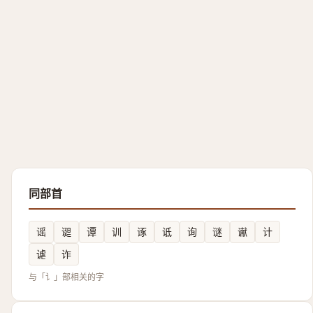
同部首
谣
䜥
谭
训
诼
诋
询
谜
谳
计
谑
诈
与「讠」部相关的字