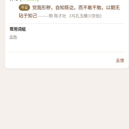
书证
觉我形秽，自知既谂，而不敢不勉，以期无
玷于知己
——
明·陈子壮 《与孔玉横少宗伯》
常用词组
谂熟
反馈