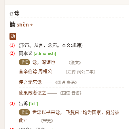
谂
◎
諗
shěn
动
(形声。从言，念声。本义:规谏)
同本义
[admonish]
书证
谂，深谏也
——
《说文》
昔辛伯谂 周桓公
——
《左传·闵公二年》
使吾无忘谂
——
《国语·鲁语》
使果敢者谂之
——
《国语·晋语》
告诉
[tell]
书证
世忠以书来谂， 飞复曰:“均为国家，何分彼
此?”
——
《宋史》