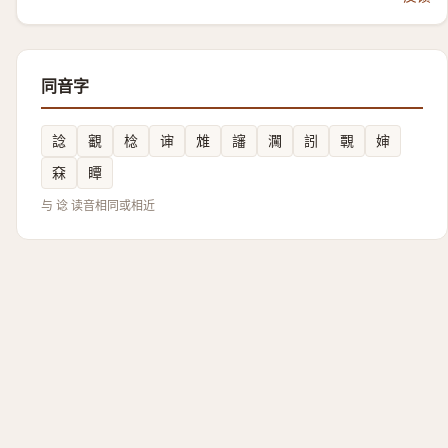
同音字
諗
覾
棯
谉
䧵
讅
㶒
訠
䚓
婶
㚞
瞫
与 谂 读音相同或相近