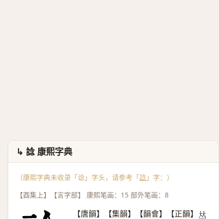
↳ 諗 康熙字典
（康熙字典未收录「谂」字头，请参考「
諗
」字：）
【酉集上】【言字部】 康熙笔画：15 部外笔画：8
【唐韻】【集韻】【韻會】【正韻】
𠀤