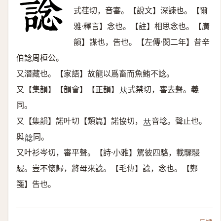
式荏切，音審。【說文】深諫也。【爾
雅·釋言】念也。【註】相思念也。【廣
韻】謀也，告也。【左傳·閔二年】昔辛
伯諗周桓公。
又潛藏也。【家語】故龍以爲畜而魚鮪不諗。
又【集韻】【韻會】【正韻】
式禁切，審去聲。義
𠀤
同。
又【集韻】諾叶切【類篇】諾協切，
音埝。聲止也。
𠀤
與
同。
𩐭
又叶衫岑切，審平聲。【詩·小雅】駕彼四駱，載驟駸
駸。豈不懷歸，將母來諗。【毛傳】諗，念也。【鄭
箋】告也。