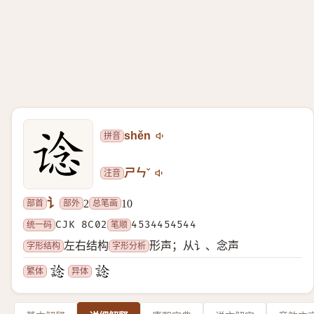
拼音
shěn
注音
ㄕㄣˇ
讠
部首
部外
总笔画
2
10
统一码
CJK 8C02
笔顺
4534454544
字形结构
字形分析
左右结构
形声；从讠、念声
繁体
异体