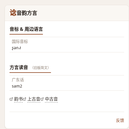
谂
音韵方言
音标 & 周边语言
国际音标
ʂən˨˩˦
方言读音
（旧版简文）
广东话
sam2
韵书
上古音
中古音
反馈