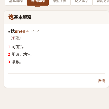
基本解释
详细解释
康熙字典
说文解字
音韵方
谂
基本解释
谂
shěn
ㄕㄣˇ
●
（
諗）
同“
审
”。
规谏，劝告。
思念。
反馈