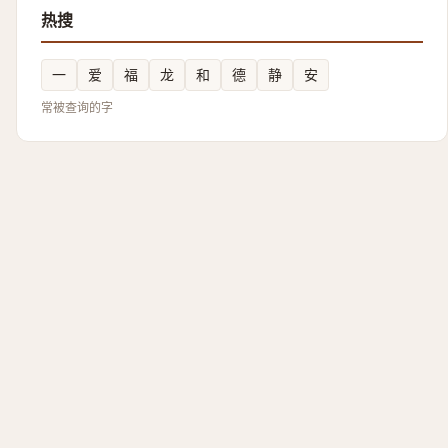
热搜
一
爱
福
龙
和
德
静
安
常被查询的字