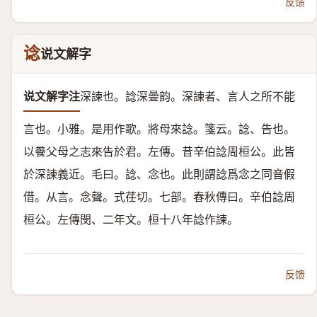
反馈
谂
说文解字
说文解字注
深諫也。
諗深曡韵。深諫者、言人之所不能
言也。小雅。是用作歌。將母來諗。箋云。諗、告也。
以餋父母之志來告於君。左傳。昔辛伯諗周桓公。此皆
於深諫義近。毛曰。諗、念也。此則謂諗爲念之同音假
借。
从言。念聲。
式荏切。七部。
春秋傳曰。辛伯諗周
桓公。
左傳閔、二年文。桓十八年諗作諫。
反馈