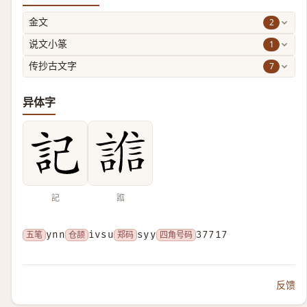
2
金文
1
说文小篆
7
传抄古文字
异体字
記
𧪄
五笔
ynn
仓颉
ivsu
郑码
syy
四角号码
37717
反馈