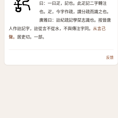
曰：一曰疋，記也。此疋記二字轉注
也。疋，今字作疏，謂分疏而識之也。
廣雅曰：註紀疏記學栞志識也。按晉唐
人作註記字，註從言不從水，不與傳注字同。
从言己
聲。
居吏切。一部。
反馈