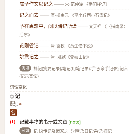
属予作文以记之
——
宋·范仲淹 《岳阳楼记》
记之而去
——
唐·柳宗元 《至小丘西小石潭记》
予在患难中，间以诗记所遭
——
文天祥 《〈指南录〉
后序》
览则省记
——
清·袁枚 《黄生借书说》
姚鼐记之
——
清· 姚鼐《登泰山记》
例如
摘记(摘要记录);笔记(用笔记录);手记(亲手记录);记言
(记录言论)
词性变化
记
◎
記
jì
名
记载事物的书册或文章
[note]
例如
记书(传记及诸家之书);游记;日记;杂记;摘记