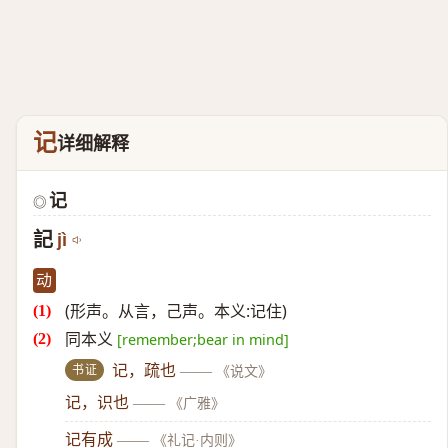
记
详细解释
记
◎
記
jì
动
(形声。从言，己声。本义:记住)
同本义
[remember;bear in mind]
书证
记，疏也
——
《说文》
记，识也
——
《广雅》
记有成
——
《礼记·内则》