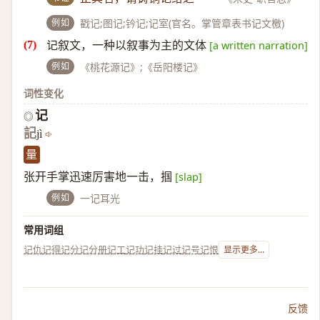
例如
戳记;图记;钤记;记室(官名。掌管章表书记文檄)
记叙文，一种以叙事为主的文体
[a written narration]
例如
《桃花源记》;《岳阳楼记》
词性变化
记
◎
記
jì
量
张开手掌迅速厉害地一击，掴
[slap]
例如
一记耳光
常用词组
记仇
记得
记分
记分册
记工
记功
记挂
记过
记号
记恨
显示更多...
反馈