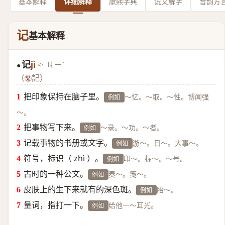
基本解释
详细解释
康熙字典
说文解字
音韵方
记
基本解释
记
jì
ㄐㄧˋ
●
（
記）
把印象保持在脑子里。
～忆。～取。～性。博闻强
例如
～。
把事物写下来。
～录。～功。～者。
例如
记载事物的书册或文字。
游～。日～。大事～。
例如
符号，标识（ zhì ）。
印～。标～。～号。
例如
古时的一种公文。
奏～。笺～。
例如
皮肤上的生下来就有的深色斑。
胎～。
例如
量词，指打一下。
给他一～耳光。
例如