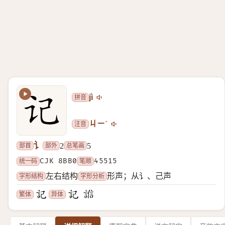
拼音
jì
注音
ㄐㄧˋ
讠
部首
部外
总笔画
2
5
统一码
CJK 8BB0
笔顺
45515
字形结构
字形分析
左右结构
形声；从讠、己声
繁体
异体