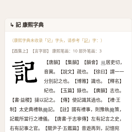
↳ 記 康熙字典
（康熙字典未收录「记」字头，请参考「
記
」字：）
【酉集上】【言字部】 康熙笔画：10 部外笔画：3
【唐韻】【集韻】【韻會】
居吏切，
𠀤
音冀。【說文】疏也。【徐曰】謂一一
分別記之也。【博雅】識也。【釋名】
紀也。【玉篇】錄也。【廣韻】志也。
【書·益稷】撻以記之。【傳】使記識其過也。【禮·王
制】太史典禮執
記。【註】國有禮事，則豫執
策，
𥳑
𥳑
記載所當行之禮儀。【唐書·于志寧傳】左有記言之史，
右有記事之官。【關尹子·五鑑篇】昔遊再到，記憶宛