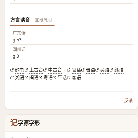
方言读音
（旧版简文）
广东话
gei3
潮州话
gi3
韵书
上古音
中古音
官话
晋语
吴语
赣语
|
湘语
闽语
粤语
平话
客语
反馈
记
字源字形