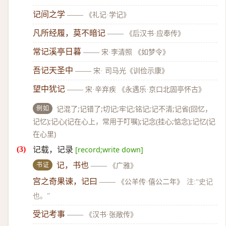
记间之学
——
《礼记·学记》
凡所经履，莫不暗记
——
《后汉书·应奉传》
常记溪亭日暮
——
宋·李清照 《如梦令》
吾记天圣中
——
宋· 司马光《训俭示康》
望中犹记
——
宋·辛弃疾 《永遇乐·京口北固亭怀古》
例如
记混了;记错了;切记;牢记;铭记;记不清;记省(回忆，
记忆);记心(记在心上，常用于叮嘱);记念(挂心;惦念);记忆(记
在心里)
记载，记录
[record;write down]
书证
记，书也
——
《广雅》
宫之奇果谏，记曰
——
《公羊传·僖公二年》
注:“史记
也。”
受记考事
——
《汉书·张敞传》