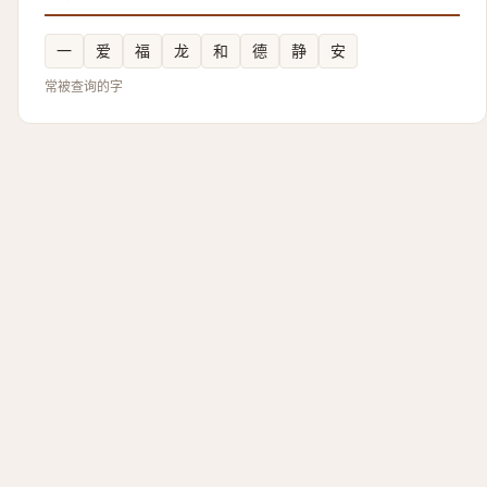
一
爱
福
龙
和
德
静
安
常被查询的字