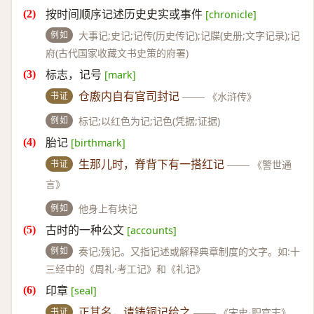
按时间顺序记述历史史实或事件
[chronicle]
例如
大事记;史记;记传(历史传记);记牒(史册;文字记录);记
府(古代国家收藏文书史策的府署)
标志，记号
[mark]
书证
仓廒内自有官司封记
——
《水浒传》
例如
标记;以红色为记;记色(凭据;证据)
胎记
[birthmark]
书证
生那儿时，脊背下有一搭红记
——
《警世通
言》
例如
他身上有块记
古时的一种公文
[accounts]
例如
奏记;残记。又指记述或解释典章制度的文字。如:十
三经中的《周礼·考工记》和《礼记》
印章
[seal]
书证
正其名，请铸铜记给之
——
《宋史·职官志》