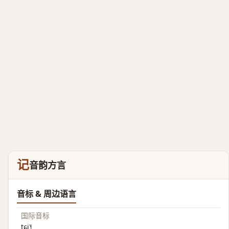
记
音韵方言
音标 & 周边语言
国际音标
tɕi˥˧