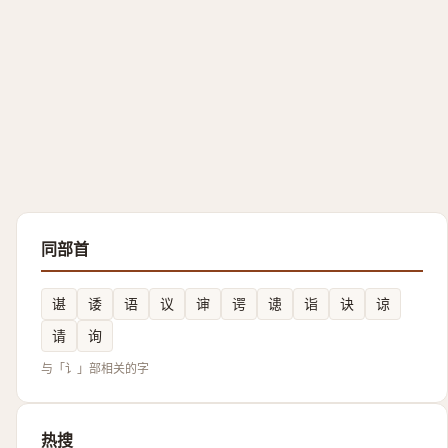
同部首
谌
诿
语
议
谉
谔
䜨
诣
诀
谅
请
询
与「讠」部相关的字
热搜