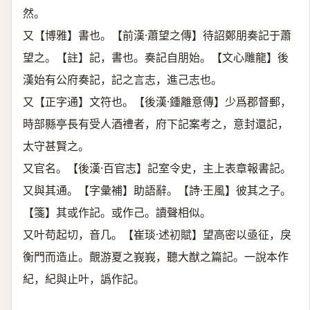
然。
又【博雅】書也。【前漢·蕭望之傳】待詔鄭朋奏記于蕭
望之。【註】記，書也。奏記自朋始。【文心雕龍】後
漢始有公府奏記，記之言志，進己志也。
又【正字通】文符也。【後漢·鍾離意傳】少爲郡督郵，
時部縣亭長有受人酒禮者，府下記案考之，意封還記，
太守甚賢之。
又官名。【後漢·百官志】記室令史，主上表章報書記。
又與其通。【字彙補】助語辭。【詩·王風】彼其之子。
【箋】其或作記。或作己。讀聲相似。
又叶苟起切，音几。【崔琰·述初賦】望高密以亟征，戾
衡門而造止。覿游夏之峩峩，聽大猷之篇記。一說本作
紀，紀與止叶，譌作記。