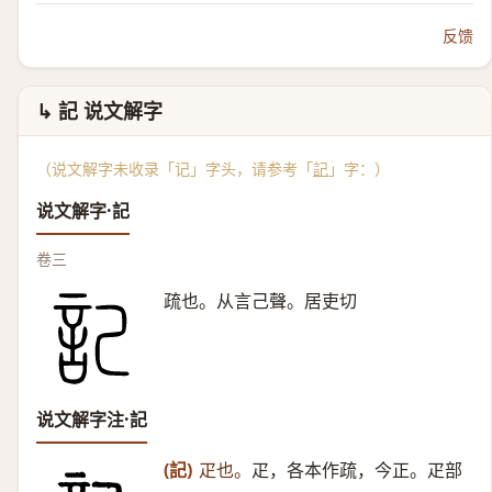
反馈
↳ 記 说文解字
（说文解字未收录「记」字头，请参考「
記
」字：）
说文解字·記
卷三
疏也。从言己聲。居吏切
说文解字注·記
(記)
疋也。
疋，各本作疏，今正。疋部