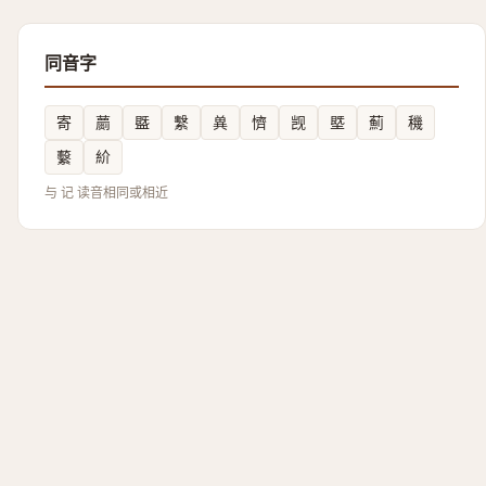
同音字
寄
蘮
䀈
繫
兾
懠
觊
塈
薊
穖
蘻
紒
与 记 读音相同或相近