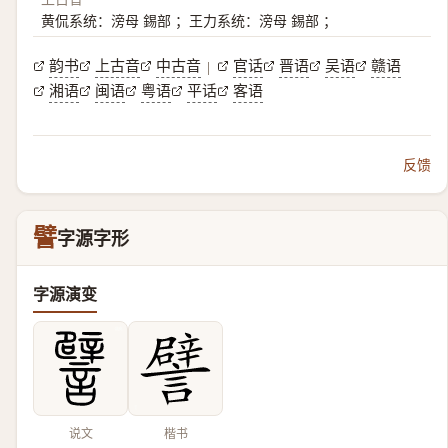
黄侃系统：滂母 錫部 ；王力系统：滂母 錫部 ；
韵书
上古音
中古音
官话
晋语
吴语
赣语
|
湘语
闽语
粤语
平话
客语
反馈
譬
字源字形
字源演变
说文
楷书