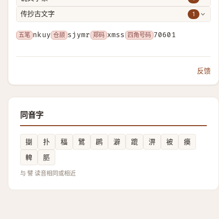
1
传抄古文字
五笔
nkuy
仓颉
sjymr
郑码
xmss
四角号码
70601
反馈
同音字
㨽
扑
稫
鷿
䴙
澼
䠘
淠
被
㿙
䡟
䏘
与 譬 读音相同或相近