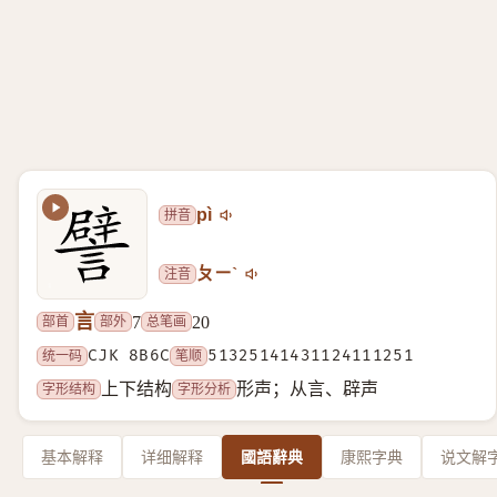
拼音
pì
注音
ㄆㄧˋ
言
部首
部外
总笔画
7
20
统一码
CJK 8B6C
笔顺
51325141431124111251
字形结构
字形分析
上下结构
形声；从言、辟声
基本解释
详细解释
國語辭典
康熙字典
说文解