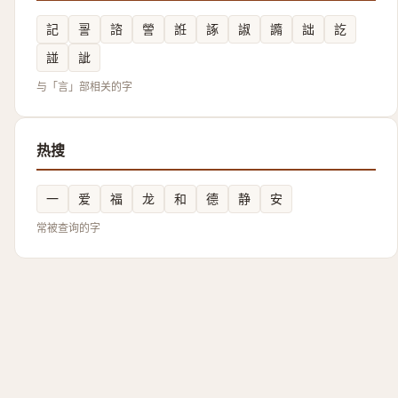
記
䛐
諮
謍
䛘
諑
諔
䜏
詘
訖
諩
訿
与「言」部相关的字
热搜
一
爱
福
龙
和
德
静
安
常被查询的字