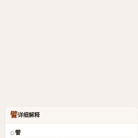
譬
详细解释
譬
◎