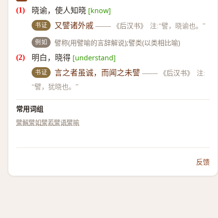
晓谕，使人知晓
[know]
书证
又譬诸外戚
——
《后汉书》
注:“譬，晓谕也。”
例如
譬称(用譬喻的言辞解说);譬类(以类相比喻)
明白，晓得
[understand]
书证
言之者虽诚，而闻之未譬
——
《后汉书》
注:
“譬，犹晓也。”
常用词组
譬解
譬如
譬若
譬语
譬喻
反馈