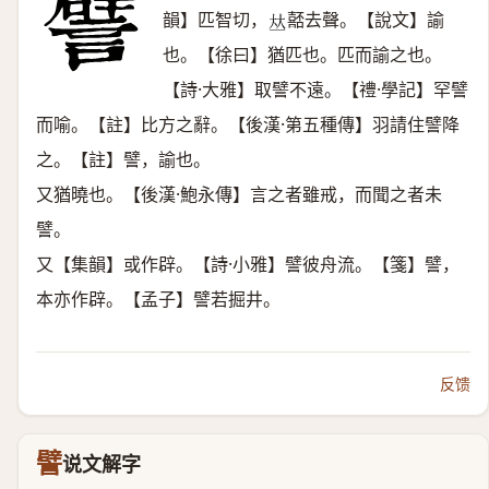
韻】匹智切，
嚭去聲。【說文】諭
𠀤
也。【徐曰】猶匹也。匹而諭之也。
【詩·大雅】取譬不遠。【禮·學記】罕譬
而喻。【註】比方之辭。【後漢·第五種傳】羽請住譬降
之。【註】譬，諭也。
又猶曉也。【後漢·鮑永傳】言之者雖戒，而聞之者未
譬。
又【集韻】或作辟。【詩·小雅】譬彼舟流。【箋】譬，
本亦作辟。【孟子】譬若掘井。
反馈
譬
说文解字