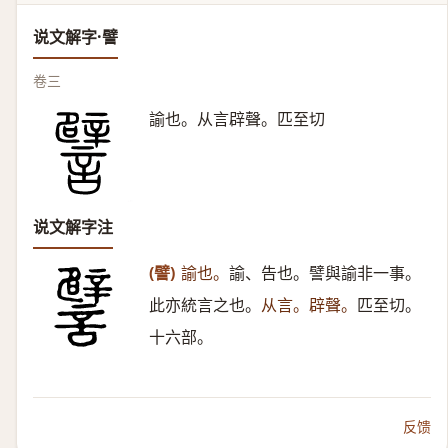
说文解字·譬
卷三
諭也。从言辟聲。匹至切
说文解字注
(譬)
諭也。
諭、告也。譬與諭非一事。
此亦統言之也。
从言。辟聲。
匹至切。
十六部。
反馈