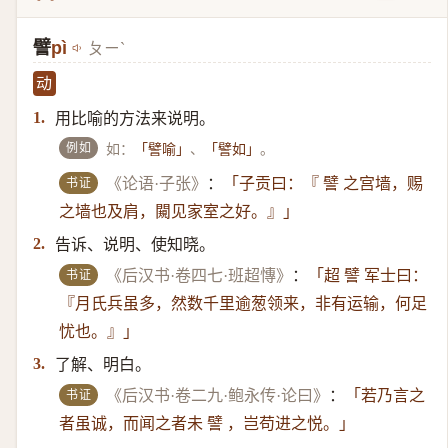
譬
pì
ㄆㄧˋ
动
用比喻的方法来说明。
1.
例如
如：
、
。
「譬喻」
「譬如」
书证
《论语·子张》
：
「子贡曰：『 譬 之宫墙，赐
之墙也及肩，闚见家室之好。』」
告诉、说明、使知晓。
2.
书证
《后汉书·卷四七·班超慱》
：
「超 譬 军士曰：
『月氏兵虽多，然数千里逾葱领来，非有运输，何足
忧也。』」
了解、明白。
3.
书证
《后汉书·卷二九·鲍永传·论曰》
：
「若乃言之
者虽诚，而闻之者未 譬 ，岂苟进之悦。」