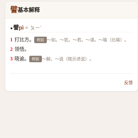
譬
基本解释
譬
pì
ㄆㄧˋ
●
打比方。
～如。～犹。～若。～语。～喻（比喻）。
例如
领悟。
晓谕。
～解。～说（晓示述说）。
例如
反馈