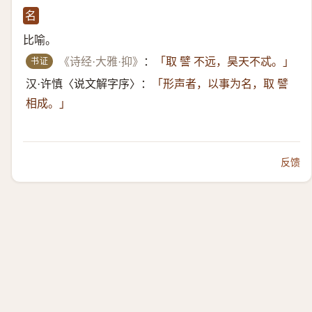
名
比喻。
书证
《诗经·大雅·抑》
：
「取 譬 不远，昊天不忒。」
汉·许慎〈说文解字序〉：
「形声者，以事为名，取 譬
相成。」
反馈