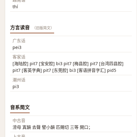
thí
方言读音
（旧版简文）
广东话
pei3
客家话
[海陆腔] pit7 [宝安腔] bi3 pit7 [梅县腔] pit7 [台湾四县腔]
pit7 [客英字典] pit7 [东莞腔] bi3 [客语拼音字汇] pid5
潮州话
pi3
音系简文
中古音
滂母 寘韻 去聲 譬小韻 匹賜切 三等 開口；
上古音