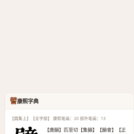
譬
康熙字典
【酉集上】【言字部】 康熙笔画：20 部外笔画：13
【唐韻】匹至切【集韻】【韻會】【正