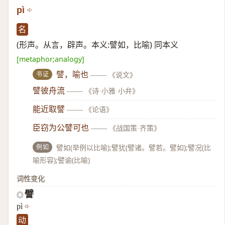
pì
名
(形声。从言，辟声。本义:譬如，比喻) 同本义
[metaphor;analogy]
书证
譬，喻也
——
《说文》
譬彼舟流
——
《诗·小雅·小弁》
能近取譬
——
《论语》
臣窃为公譬可也
——
《战国策·齐策》
例如
譬如(举例以比喻);譬犹(譬诸。譬若。譬如);譬况(比
喻形容);譬谕(比喻)
词性变化
譬
◎
pì
动