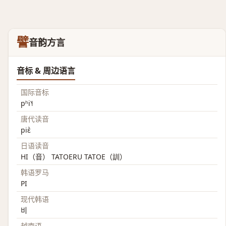
譬
音韵方言
音标 & 周边语言
国际音标
pʰi˥˧
唐代读音
piɛ̀
日语读音
HI（音） TATOERU TATOE（訓）
韩语罗马
PI
现代韩语
비
越南语