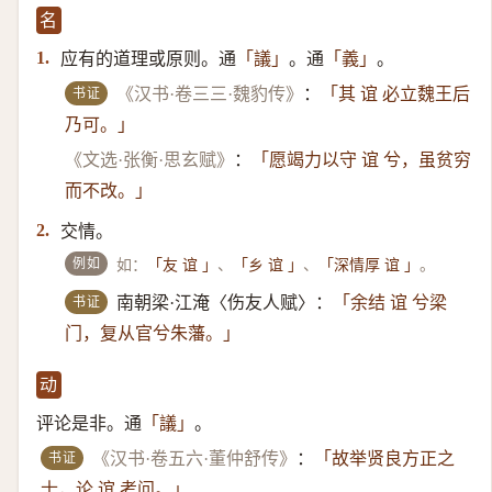
名
应有的道理或原则。通
。通
。
1.
「議」
「義」
书证
《汉书·卷三三·魏豹传》
：
「其 谊 必立魏王后
乃可。」
《文选·张衡·思玄赋》
：
「愿竭力以守 谊 兮，虽贫穷
而不改。」
交情。
2.
例如
如：
、
、
。
「友 谊 」
「乡 谊 」
「深情厚 谊 」
书证
南朝梁·江淹〈伤友人赋〉：
「余结 谊 兮梁
门，复从官兮朱藩。」
动
评论是非。通
。
「議」
书证
《汉书·卷五六·董仲舒传》
：
「故举贤良方正之
士，论 谊 考问。」