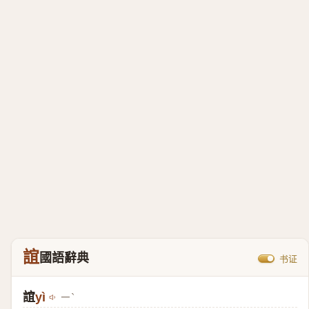
誼
國語辭典
书证
誼
yì
ㄧˋ