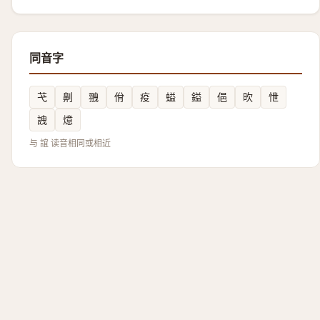
同音字
芅
劓
䎈
佾
疫
螠
鎰
俋
欥
怈
䛖
燱
与 誼 读音相同或相近