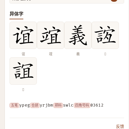
异体字
谊
竩
義
𧧼
𧨏
五笔
ypeg
仓颉
yrjbm
郑码
swlc
四角号码
03612
反馈