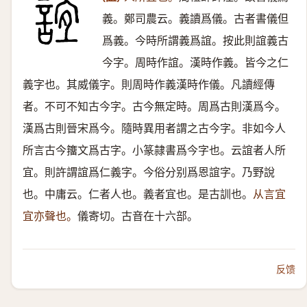
義。鄭司農云。義讀爲儀。古者書儀但
爲義。今時所謂義爲誼。按此則誼義古
今字。周時作誼。漢時作義。皆今之仁
義字也。其威儀字。則周時作義漢時作儀。凡讀經傳
者。不可不知古今字。古今無定時。周爲古則漢爲今。
漢爲古則晉宋爲今。隨時異用者謂之古今字。非如今人
所言古今籒文爲古字。小篆隷書爲今字也。云誼者人所
宜。則許謂誼爲仁義字。今俗分别爲恩誼字。乃野說
也。中庸云。仁者人也。義者宜也。是古訓也。
从言宜
宜亦聲也。
儀寄切。古音在十六部。
反馈