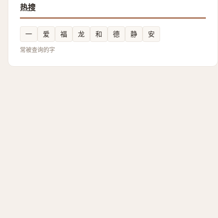
热搜
一
爱
福
龙
和
德
静
安
常被查询的字