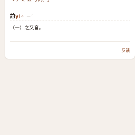
誼
​yí
ㄧˊ
（一）​之又音。
反馈