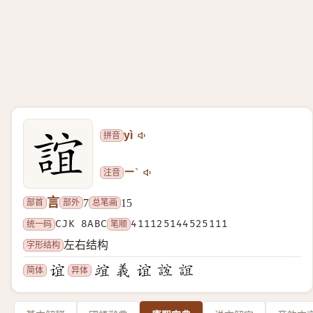
拼音
yì
注音
ㄧˋ
言
部首
部外
总笔画
7
15
统一码
CJK 8ABC
笔顺
411125144525111
字形结构
左右结构
简体
异体