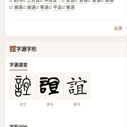
韵书
上古音
中古音
官话
晋语
吴语
赣语
|
湘语
闽语
粤语
平话
客语
反馈
誼
字源字形
字源演变
说文
隶书
楷书