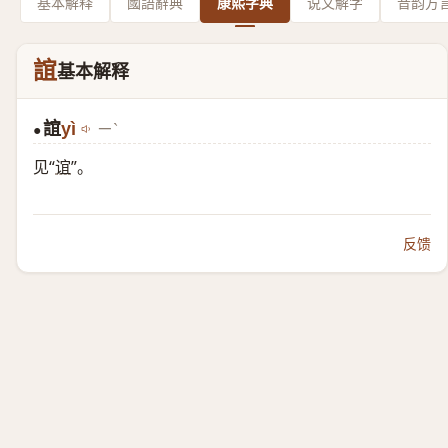
基本解释
國語辭典
康熙字典
说文解字
音韵方
誼
基本解释
誼
yì
ㄧˋ
●
见“
谊
”。
反馈