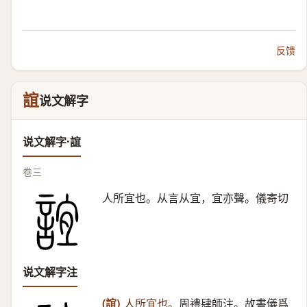
反馈
誼
说文解字
说文解字·誼
卷三
人所宜也。从言从宜，宜亦聲。儀寄切
说文解字注
(誼)
人所宜也。
周禮肆師注。故書儀爲