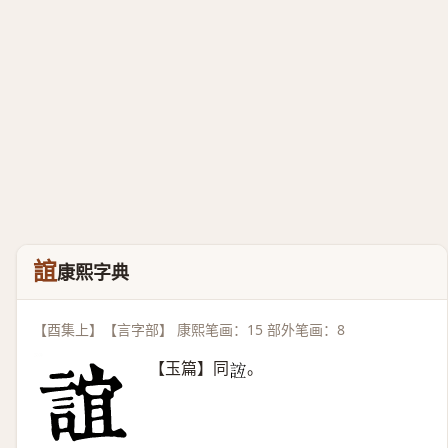
誼
康熙字典
【酉集上】【言字部】 康熙笔画：15 部外笔画：8
【玉篇】同
。
𧧼