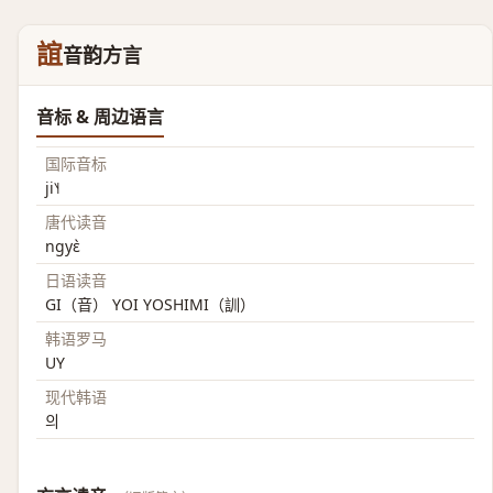
誼
音韵方言
音标 & 周边语言
国际音标
ji˥˧
唐代读音
ngyɛ̀
日语读音
GI（音） YOI YOSHIMI（訓）
韩语罗马
UY
现代韩语
의