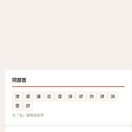
同部首
譇
諶
譧
䚹
諼
誺
諺
訽
諀
謪
䜐
誖
与「言」部相关的字