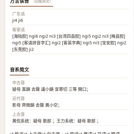
方言读音
（旧版简文）
广东话
ji4 ji6
客家话
[海陆腔] ngi6 ngi2 ni3 [台湾四县腔] ngi5 ngi2 ni3 [梅县腔]
ngi5 [客语拼音字汇] ngi2 [客英字典] ngi5 ni3 [宝安腔] ngi2
[东莞腔] ji2
音系简文
中古音
疑母 寘韻 去聲 議小韻 宜寄切 三等 開口；
近代音
影母 齊微韻 去聲 異小空；
上古音
黄侃系统：疑母 歌部 ；王力系统：疑母 歌部 ；