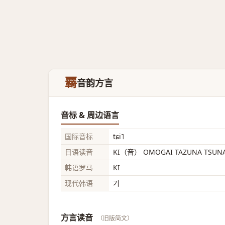
覉
音韵方言
音标 & 周边语言
国际音标
tɕi˥
日语读音
KI（音） OMOGAI TAZUNA TSUN
韩语罗马
KI
现代韩语
기
方言读音
（旧版简文）