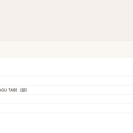
AGU TABI（訓）