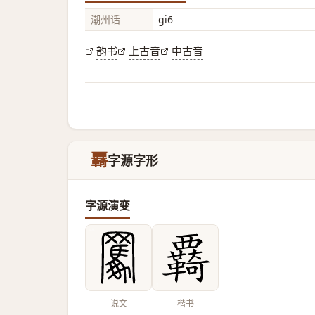
潮州话
gi6
韵书
上古音
中古音
覉
字源字形
字源演变
说文
楷书