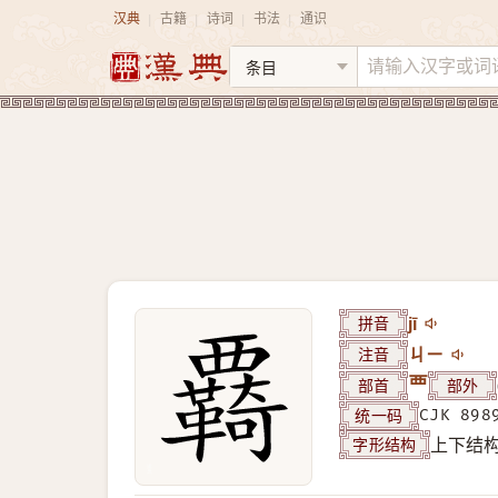
汉典
古籍
诗词
书法
通识
|
|
|
|
拼音
jī
注音
ㄐㄧ
部首
覀
部外
统一码
CJK 898
字形结构
上下结