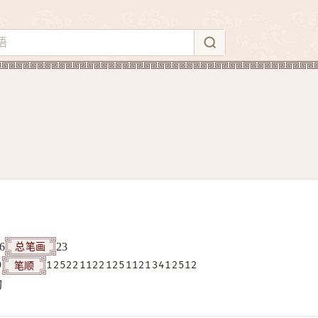
总笔画
6
23
笔顺
9
12522112212511213412512
构