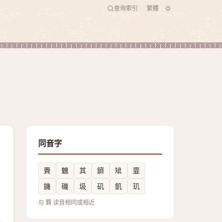
查询索引
繁體
|
同音字
賷
魕
其
鑇
䂑
韲
鐖
磯
圾
矶
飢
玑
与 覉 读音相同或相近