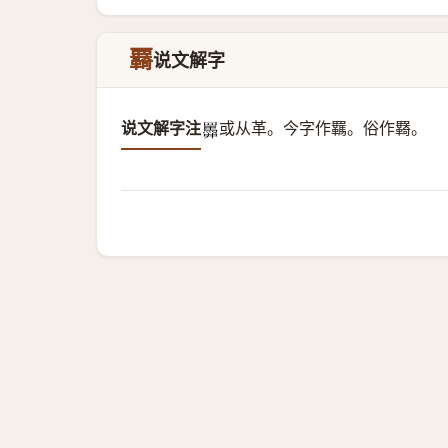
覉
说文解字
说文解字注
或从革。
今字作羈。俗作羇。
𦌹