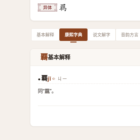
异体
基本解释
康熙字典
说文解字
音韵方言
覉
基本解释
覉
jī
ㄐㄧ
●
同“
羈
”。