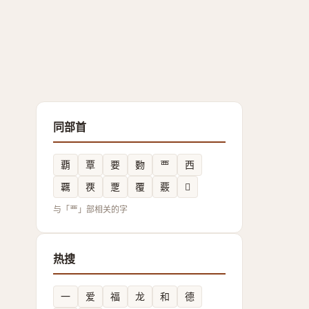
同部首
覇
覃
要
覅
覀
西
覊
覄
覂
覆
覈
𬡺
与「覀」部相关的字
热搜
一
爱
福
龙
和
德