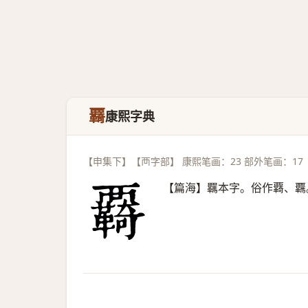
覉
康熙字典
【申集下】【襾字部】 康熙笔画：23 部外笔画：17
【篇海】羈本字。俗作覉、覊