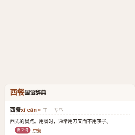
西餐
国语辞典
西餐
xī cān
ㄒㄧ ㄘㄢ
西式的餐点。用餐时，通常用刀叉而不用筷子。
反义词
中餐