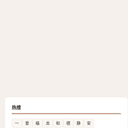
热搜
一
爱
福
龙
和
德
静
安