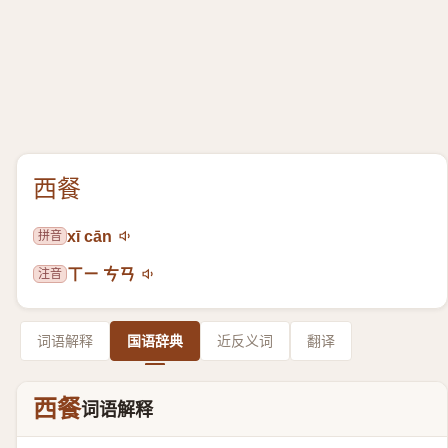
西餐
拼音
xī cān
注音
ㄒㄧ ㄘㄢ
词语解释
国语辞典
近反义词
翻译
西餐
词语解释