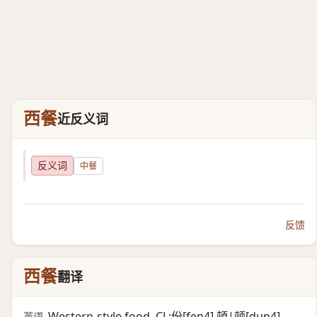
西餐
近反义词
反义词
中餐
反馈
西餐
翻译
Western-style food, CL:份[fen4],頓|顿[dun4]
英语