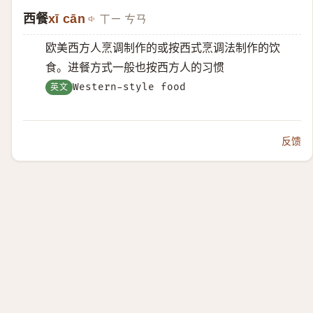
西餐
xī cān
ㄒㄧ ㄘㄢ
欧美西方人烹调制作的或按西式烹调法制作的饮
食。进餐方式一般也按西方人的习惯
英文
Western-style food
反馈