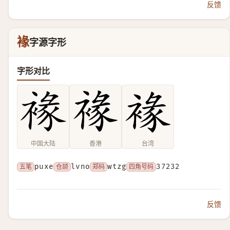
反馈
褖
字源字形
字形对比
中国大陆
香港
台湾
五笔
puxe
仓颉
lvno
郑码
wtzg
四角号码
37232
反馈