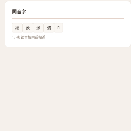
同音字
猯
彖
湪
貒
𧳩
与 褖 读音相同或相近