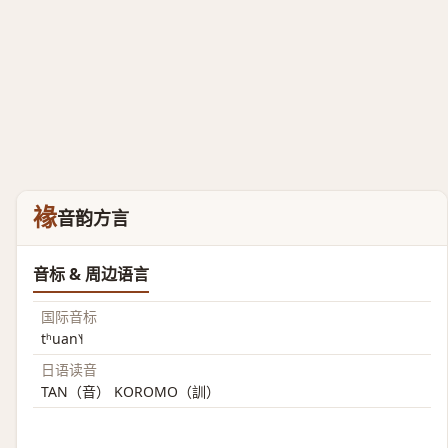
褖
音韵方言
音标 & 周边语言
国际音标
tʰuan˥˧
日语读音
TAN（音） KOROMO（訓）