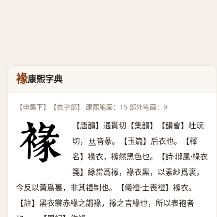
褖
康熙字典
【申集下】【衣字部】 康熙笔画：15 部外笔画：9
【唐韻】通貫切【集韻】【韻會】吐玩
切，
音彖。【玉篇】后衣也。【釋
𠀤
名】褖衣，褖然黑色也。【詩·邶風·綠衣
箋】綠當爲褖，褖衣黑，以素紗爲裏，
今反以黃爲裏，非其禮制也。【儀禮·士喪禮】褖衣。
【註】黑衣裳赤緣之謂褖，褖之言緣也，所以表袍者