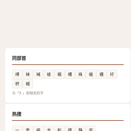
同部首
䙏
袜
裓
裬
裀
褿
袾
褦
襪
衧
袇
䙘
与「衤」部相关的字
热搜
一
爱
福
龙
和
德
静
安