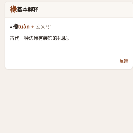
褖
基本解释
褖
tuàn
ㄊㄨㄢˋ
●
古代一种边缘有装饰的礼服。
反馈