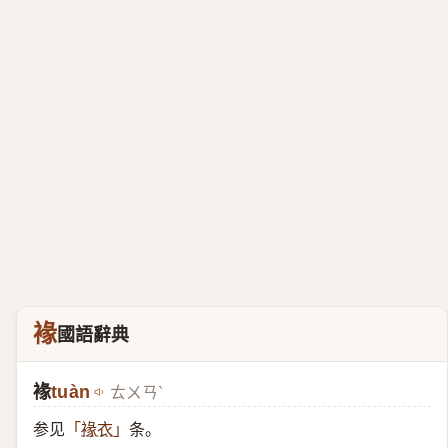
褖
國語辭典
褖
tuàn
ㄊㄨㄢˋ
参见
条。
「
褖衣
」