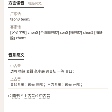
方言读音
（旧版简文）
广东话
teon3 teon5
客家话
[客英字典] chon5 [台湾四县腔] con5 [梅县腔] chon5 [海陆
腔] chon5
音系简文
中古音
透母 換韻 去聲 彖小韻 通貫切 一等 合口；
上古音
黄侃系统：透母 寒部 ；王力系统：透母 元部 ；
韵书
上古音
中古音