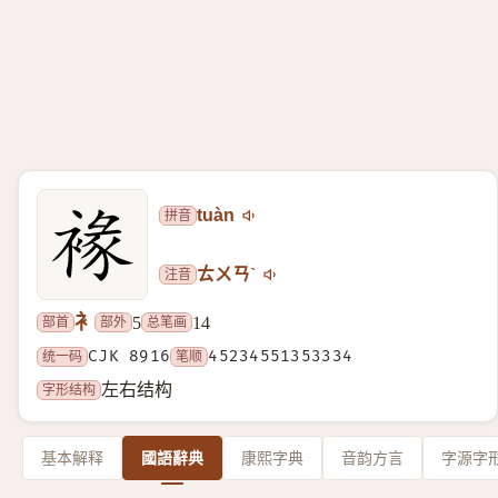
拼音
tuàn
注音
ㄊㄨㄢˋ
衤
部首
部外
总笔画
5
14
统一码
CJK 8916
笔顺
45234551353334
字形结构
左右结构
基本解释
國語辭典
康熙字典
音韵方言
字源字