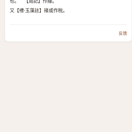
也。 【周記】作緣。
又【禮·玉藻註】褖或作稅。
反馈