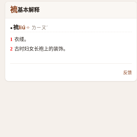
裗
基本解释
裗
liú
ㄌㄧㄡˊ
●
衣缕。
古时妇女长袍上的装饰。
反馈