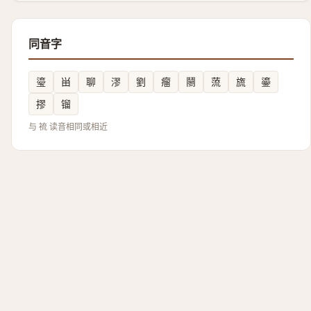
同音字
瑬
畄
聊
漻
劉
瘤
䰘
蓅
旒
鎏
摎
镏
与 裗 读音相同或相近