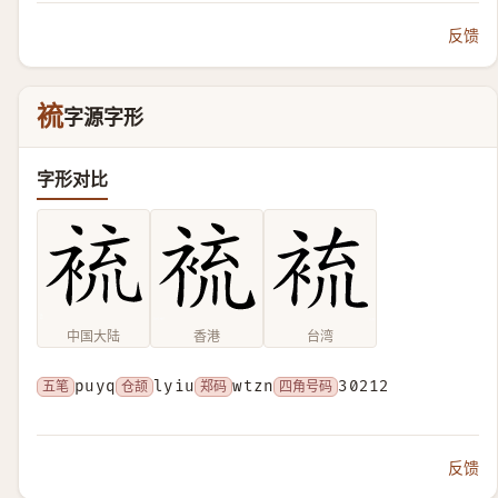
反馈
裗
字源字形
字形对比
中国大陆
香港
台湾
五笔
puyq
仓颉
lyiu
郑码
wtzn
四角号码
30212
反馈