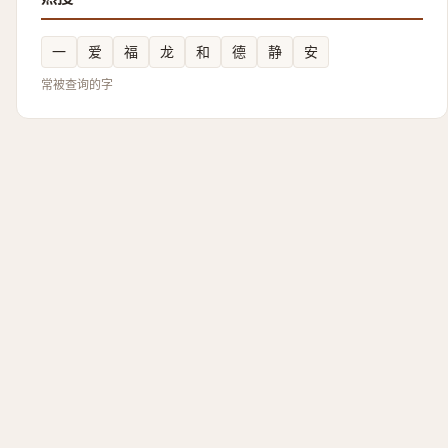
一
爱
福
龙
和
德
静
安
常被查询的字