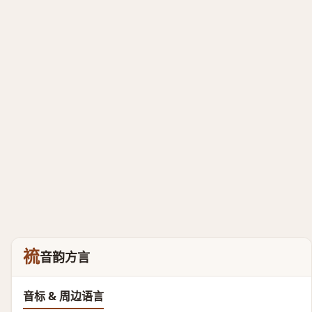
裗
音韵方言
音标 & 周边语言