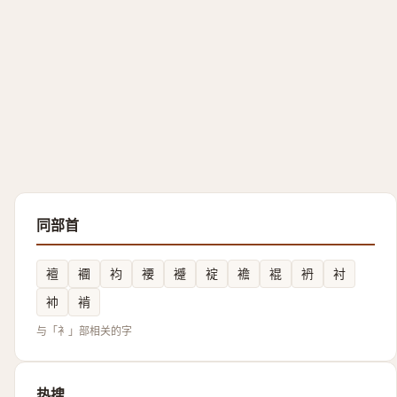
同部首
襢
䙟
袀
䙅
䙯
䘺
襜
裩
袇
衬
䘜
褃
与「衤」部相关的字
热搜