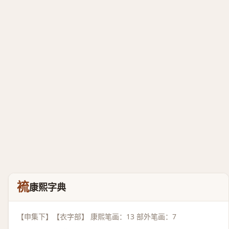
裗
康熙字典
【申集下】【衣字部】 康熙笔画：13 部外笔画：7