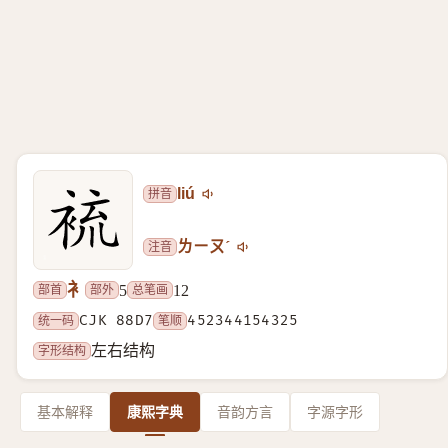
拼音
liú
注音
ㄌㄧㄡˊ
衤
部首
部外
总笔画
5
12
统一码
CJK 88D7
笔顺
452344154325
字形结构
左右结构
基本解释
康熙字典
音韵方言
字源字形