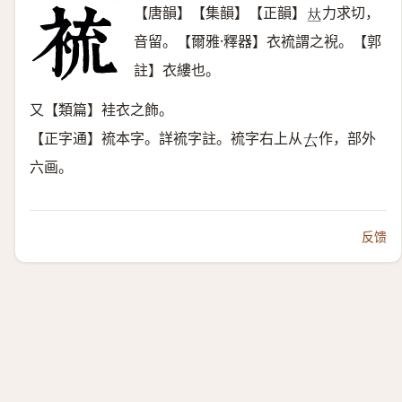
【唐韻】【集韻】【正韻】
力求切，
𠀤
音留。【爾雅·釋器】衣裗謂之䘽。【郭
註】衣縷也。
又【類篇】袿衣之飾。
【正字通】裗本字。詳裗字註。裗字右上从
作，部外
𠫓
六画。
反馈