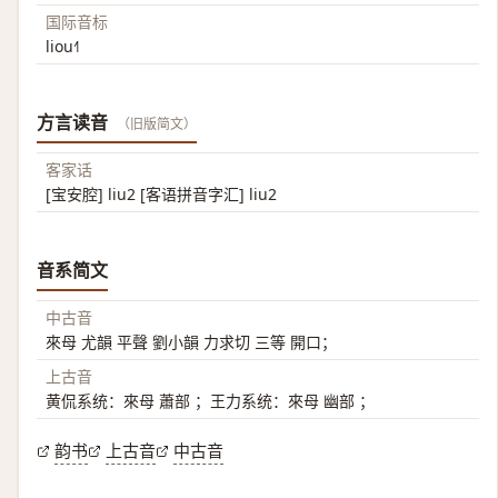
国际音标
liou˧˥
方言读音
（旧版简文）
客家话
[宝安腔] liu2 [客语拼音字汇] liu2
音系简文
中古音
來母 尤韻 平聲 劉小韻 力求切 三等 開口；
上古音
黄侃系统：來母 蕭部 ；王力系统：來母 幽部 ；
韵书
上古音
中古音