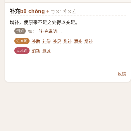
补充
bǔ chōng
ㄅㄨˇ ㄔㄨㄥ
增补，使原来不足之处得以充足。
例如
如：
。
「补充说明」
近义词
补助
补偿
补足
弥补
添补
增补
反义词
消耗
删减
反馈