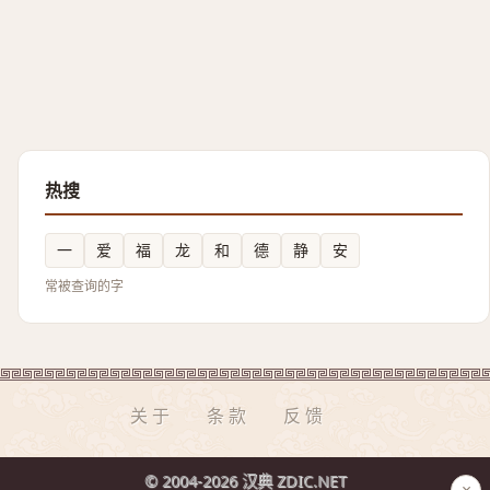
热搜
一
爱
福
龙
和
德
静
安
常被查询的字
关于
条款
反馈
© 2004-2026 汉典 ZDIC.NET
×