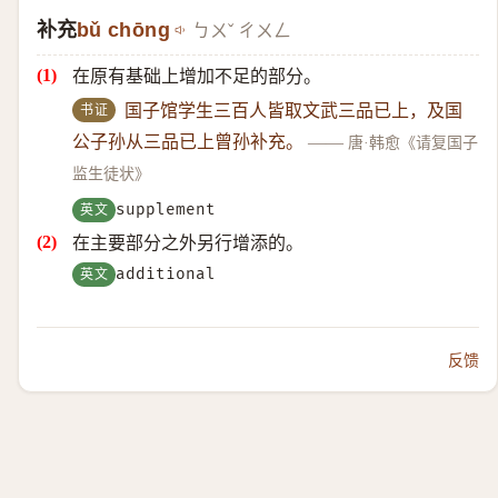
补充
bǔ chōng
ㄅㄨˇ ㄔㄨㄥ
在原有基础上增加不足的部分。
书证
国子馆学生三百人皆取文武三品已上，及国
公子孙从三品已上曾孙补充。
——
唐·韩愈《请复国子
监生徒状》
英文
supplement
在主要部分之外另行增添的。
英文
additional
反馈