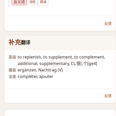
反义词
消耗
删减
反馈
补充
翻译
to replenish, to supplement, to complement,
英语
additional, supplementary, CL:個|个[ge4]
ergänzen, Nachtrag (V)​
德语
compléter, ajouter
法语
反馈