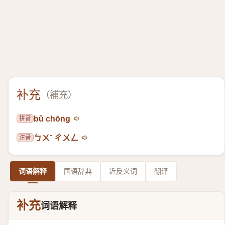
补充
（
補充
）
拼音
bǔ chōng
注音
ㄅㄨˇ ㄔㄨㄥ
词语解释
国语辞典
近反义词
翻译
补充
词语解释