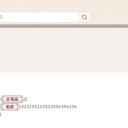
总笔画
3
22
笔顺
B
1221251112523554554234
构