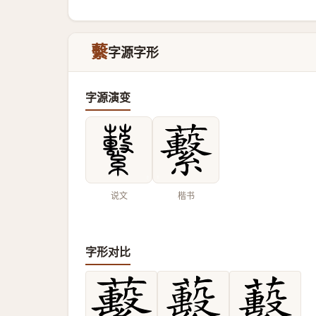
蘻
字源字形
字源演变
说文
楷书
字形对比