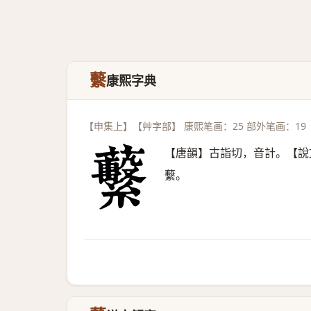
蘻
康熙字典
【申集上】【艸字部】 康熙笔画：25 部外笔画：19
【唐韻】古詣切，音計。【說
蘻。