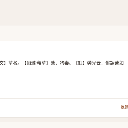
文】草名。【爾雅·釋草】蘻，狗毒。【註】樊光云：俗語苦如
反