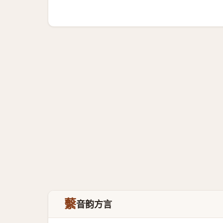
蘻
音韵方言