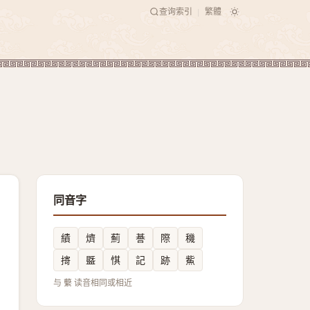
查询索引
繁體
|
同音字
績
㸄
薊
諅
際
穖
㨳
䀈
㥍
記
跡
鮆
与 蘻 读音相同或相近