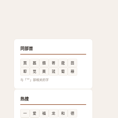
同部首
鿓
藞
蘈
䓫
蔲
茴
䔣
苋
䔈
茙
蔔
䕩
与「艹」部相关的字
热搜
一
爱
福
龙
和
德