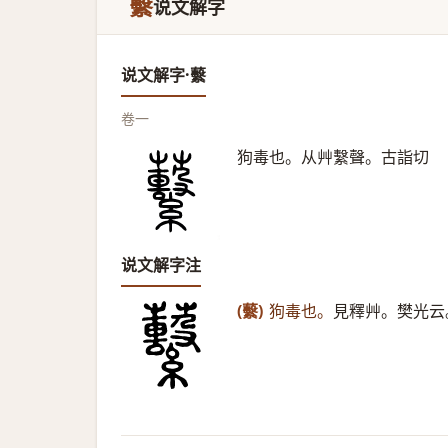
蘻
说文解字
说文解字·蘻
卷一
狗毒也。从艸繫聲。古詣切
说文解字注
(蘻)
狗毒也。
見釋艸。樊光云