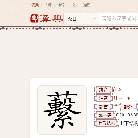
汉典
古籍
诗词
书法
通识
|
|
|
|
拼音
jì
注音
ㄐㄧˋ
部首
艹
部外
统一码
CJK 863
字形结构
上下结