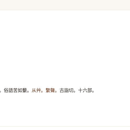
。俗語苦如蘻。
从艸。繫聲。
古詣切。十六部。