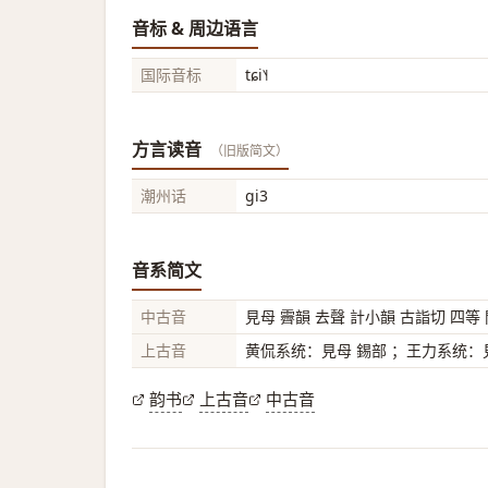
音标 & 周边语言
国际音标
tɕi˥˧
方言读音
（旧版简文）
潮州话
gi3
音系简文
中古音
見母 霽韻 去聲 計小韻 古詣切 四等
上古音
黄侃系统：見母 錫部 ；王力系统：見
韵书
上古音
中古音