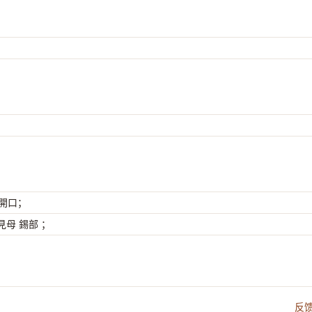
 開口；
母 錫部 ；
反