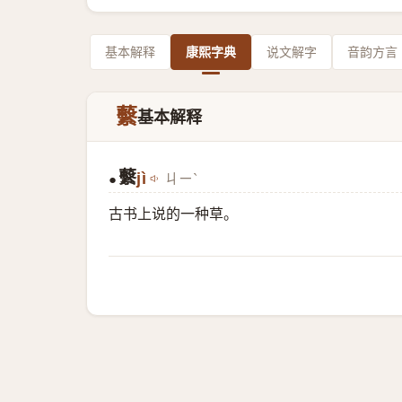
基本解释
康熙字典
说文解字
音韵方言
蘻
基本解释
蘻
jì
ㄐㄧˋ
●
古书上说的一种草。