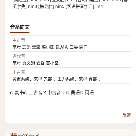
英字典] nin3 [梅县腔] nin5 [客语拼音字汇] lin4
音系简文
中古音
來母 震韻 去聲 遴小韻 良刄切 三等 開口；
近代音
來母 真文韻 去聲 吝小空；
上古音
黄侃系统：來母 先部 ；王力系统：來母 真部 ；
韵书
上古音
中古音
吴语
闽语
|
反馈