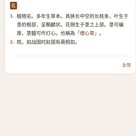
名
植物名。多年生草本。具狭长中空的长枝条，叶生于
1.
茎的根部，呈鞘麟状。花侧生于茎之上部。茎可编
席，茎髓可作灯心。也稱為
。
「燈心草」
姓。如战国时赵国有蔺相如。
2.
反馈