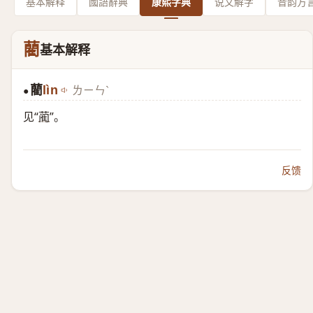
基本解释
國語辭典
康熙字典
说文解字
音韵方
藺
基本解释
藺
lìn
ㄌㄧㄣˋ
●
见“
蔺
”。
反馈