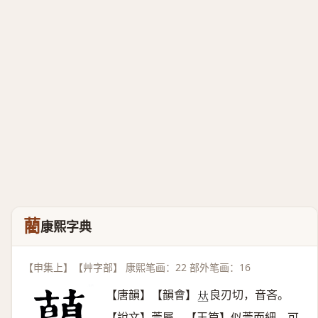
藺
康熙字典
【申集上】【艸字部】 康熙笔画：22 部外笔画：16
【唐韻】【韻會】
良刃切，音吝。
𠀤
【說文】莞屬。【玉篇】似莞而細，可