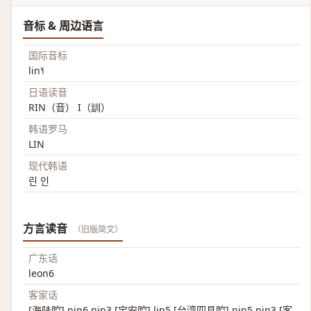
音标 & 周边语言
国际音标
lin˥˧
日语读音
RIN（音） I（訓）
韩语罗马
LIN
现代韩语
린 인
方言读音
（旧版简文）
广东话
leon6
客家话
[海陆腔] nin6 nin3 [宝安腔] lin5 [台湾四县腔] nin5 nin3 [客