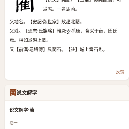
爲席。一名馬藺。
又地名。【史記·魏世家】敗趙北藺。
又姓。【通志·氏族略】韓厥
孫康，食采于藺，因氏
𤣥
焉。相如爲趙上卿。
又【前漢·鼂錯傳】具藺石。【註】城上雷石也。
反馈
藺
说文解字
说文解字·藺
卷一