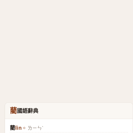
藺
國語辭典
藺
lìn
ㄌㄧㄣˋ