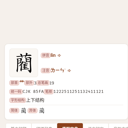
拼音
lìn
注音
ㄌㄧㄣˋ
艹
部首
部外
总笔画
3
19
统一码
CJK 85FA
笔顺
1222511251132411121
字形结构
上下结构
简体
异体