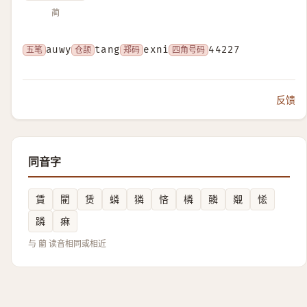
蔺
五笔
auwy
仓颉
tang
郑码
exni
四角号码
44227
反馈
同音字
賃
閵
赁
䗲
獜
悋
橉
䫰
䚏
恡
蹸
痳
与 藺 读音相同或相近