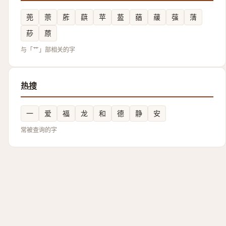
蔸
萗
葄
蕻
苹
萾
蕕
藧
蔃
蔳
䔋
蒝
与「艹」部相关的字
热搜
一
爱
福
龙
和
德
静
安
常被查询的字