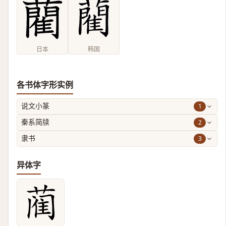
日本
韩国
各书体字形实例
1
说文小篆
2
秦系简牍
3
隶书
异体字