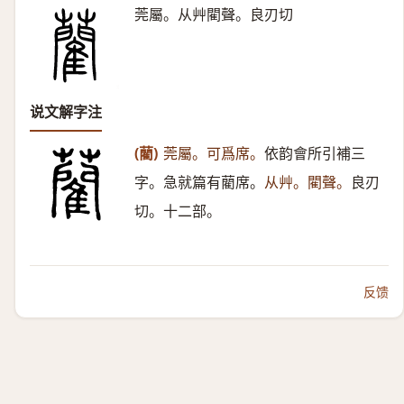
莞屬。从艸閵聲。良刃切
说文解字注
(藺)
莞屬。可爲席。
依韵會所引補三
字。急就篇有藺席。
从艸。閵聲。
良刃
切。十二部。
反馈