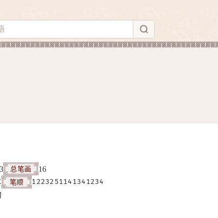
总笔画
3
16
笔顺
C
1223251141341234
构