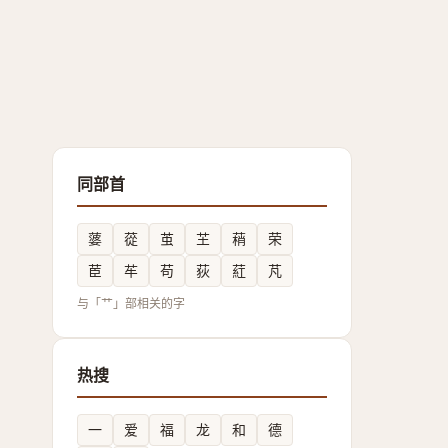
同部首
蔢
蓯
茧
芏
䔠
荣
茞
䒜
苟
荻
葒
芃
与「艹」部相关的字
热搜
一
爱
福
龙
和
德