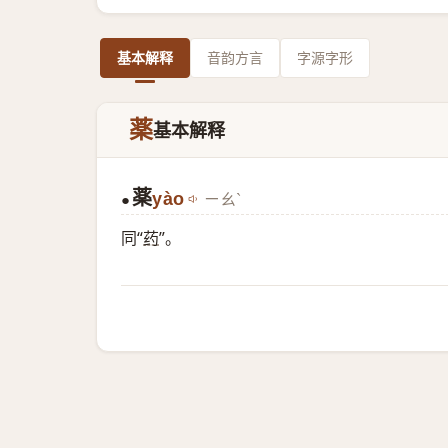
基本解释
音韵方言
字源字形
薬
基本解释
薬
yào
ㄧㄠˋ
●
同“
药
”。