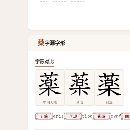
薬
字源字形
字形对比
中国大陆
台湾
日本
五笔
仓颉
郑码
四
aris
tiod
evnf