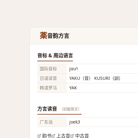
薬
音韵方言
音标 & 周边语言
国际音标
jɑu˥˧
日语读音
YAKU（音） KUSURI（訓）
韩语罗马
YAK
方言读音
（旧版简文）
广东话
joek3
韵书
上古音
中古音