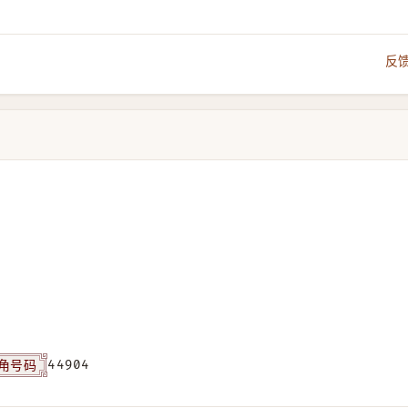
反
角号码
44904