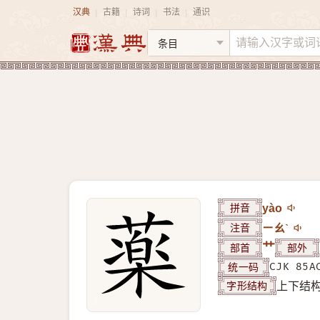
汉典
古籍
诗词
书法
通识
|
|
|
|
拼音
yào
注音
ㄧㄠˋ
部首
艹
部外
统一码
CJK 85A
字形结构
上下结