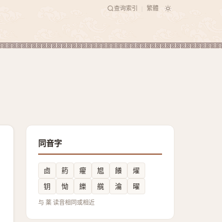
查询索引
繁體
|
同音字
㔽
箹
㿑
㞁
䭥
燿
钥
怮
纅
艞
㵸
曜
与 薬 读音相同或相近