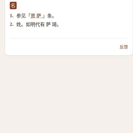
名
参见
条。
1.
「
菩 萨
」
姓。如明代有 萨 琦。
2.
反馈