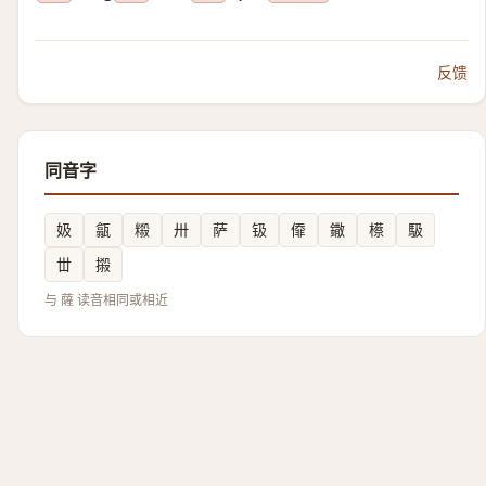
反馈
同音字
㚫
㽂
䊛
卅
萨
钑
㒎
鏾
櫒
馺
丗
摋
与 薩 读音相同或相近