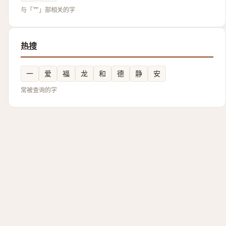
与「艹」部相关的字
热搜
一
爱
福
龙
和
德
静
安
常被查询的字