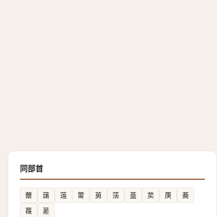
同部首
薾
藷
䕂
䔭
莮
萿
䕄
荬
菮
蕎
薎
蒫