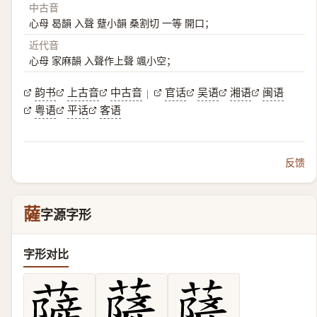
中古音
心母 曷韻 入聲 躠小韻 桑割切 一等 開口；
近代音
心母 家麻韻 入聲作上聲 颯小空；
韵书
上古音
中古音
官话
吴语
湘语
闽语
|
粤语
平话
客语
反馈
薩
字源字形
字形对比