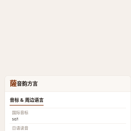
薩
音韵方言
音标 & 周边语言
国际音标
sɑ˥˧
日语读音