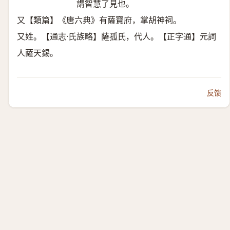
謂智慧了見也。
又【類篇】《唐六典》有薩寶府，掌胡神祠。
又姓。【通志·氏族略】薩孤氏，代人。【正字通】元詞
人薩天錫。
反馈