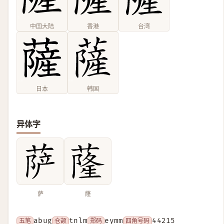
中国大陆
香港
台湾
日本
韩国
异体字
萨
蕯
五笔
abug
仓颉
tnlm
郑码
eymm
四角号码
44215