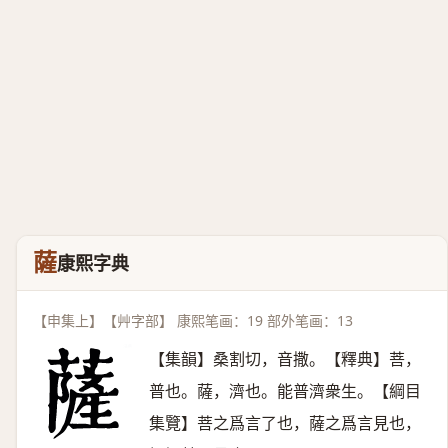
薩
康熙字典
【申集上】【艸字部】 康熙笔画：19 部外笔画：13
【集韻】桑割切，音撒。【釋典】菩，
普也。薩，濟也。能普濟衆生。【綱目
集覽】菩之爲言了也，薩之爲言見也，