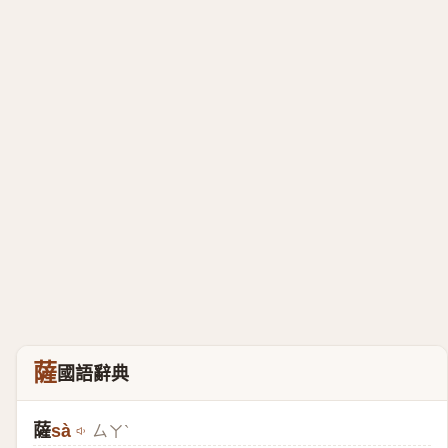
薩
國語辭典
薩
sà
ㄙㄚˋ