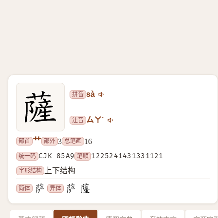
拼音
sà
注音
ㄙㄚˋ
艹
部首
部外
总笔画
3
16
统一码
CJK 85A9
笔顺
1225241431331121
字形结构
上下结构
简体
异体