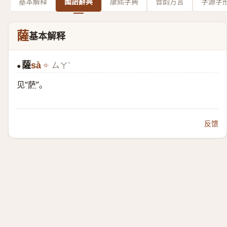
基本解释
國語辭典
康熙字典
音韵方言
字源字
薩
基本解释
薩
sà
ㄙㄚˋ
●
见“
萨
”。
反馈