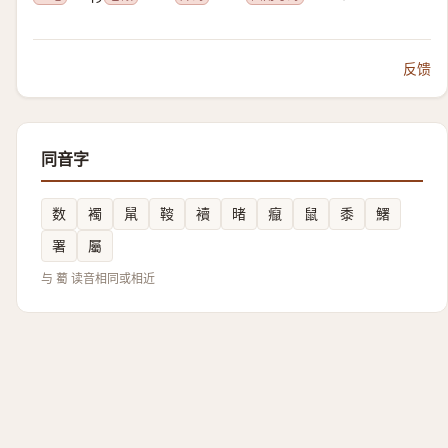
反馈
同音字
数
襡
䑕
䩳
襩
暏
癙
鼠
黍
鱰
署
屬
与 薥 读音相同或相近