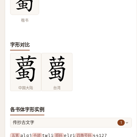
楷书
字形对比
中国大陆
台湾
各书体字形实例
1
传抄古文字
五笔
alqj
仓颉
twli
郑码
elri
四角号码
44127