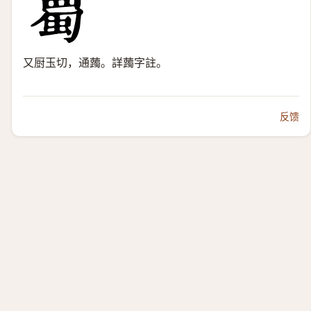
又厨玉切，通䕽。詳䕽字註。
反馈