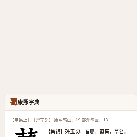
薥
康熙字典
【申集上】【艸字部】 康熙笔画：19 部外笔画：13
【集韻】殊玉切，音屬。薥葵，草名。