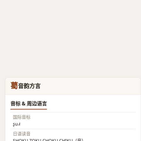
薥
音韵方言
音标 & 周边语言
国际音标
ʂu˨˩˦
日语读音
SHOKU ZOKU CHOKU CHIKU（音）