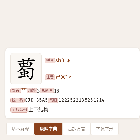
拼音
shǔ
注音
ㄕㄨˇ
艹
部首
部外
总笔画
3
16
统一码
CJK 85A5
笔顺
1222522135251214
字形结构
上下结构
基本解释
康熙字典
音韵方言
字源字形