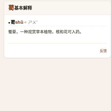
薥
基本解释
薥
shǔ
ㄕㄨˇ
●
蜀葵，一种观赏草本植物，根和花可入药。
反馈