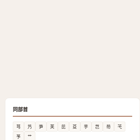
同部首
芎
艿
芛
芙
芘
芟
芋
芑
芴
芅
芧
艹