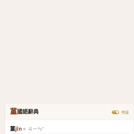
蓳
國語辭典
书证
蓳
jǐn
ㄐㄧㄣˇ