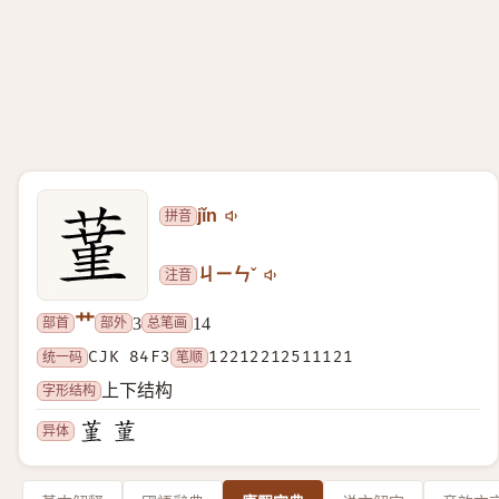
拼音
jǐn
注音
ㄐㄧㄣˇ
艹
部首
部外
总笔画
3
14
统一码
CJK 84F3
笔顺
12212212511121
字形结构
上下结构
异体