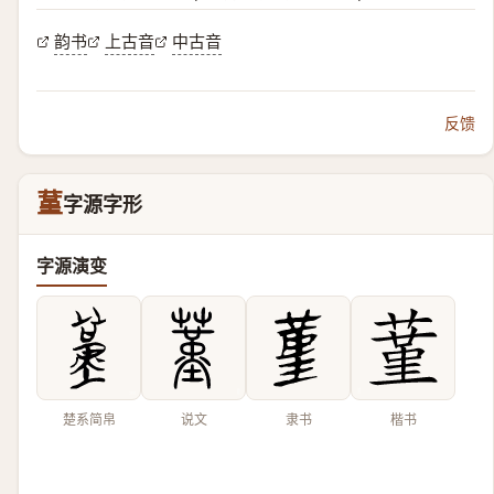
韵书
上古音
中古音
反馈
蓳
字源字形
字源演变
楚系简帛
说文
隶书
楷书