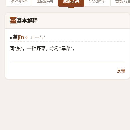
基本解释
國語辭典
康熙字典
说文解字
音韵方
蓳
基本解释
蓳
jǐn
ㄐㄧㄣˇ
●
同“
堇
”，一种野菜。亦称“旱芹”。
反馈