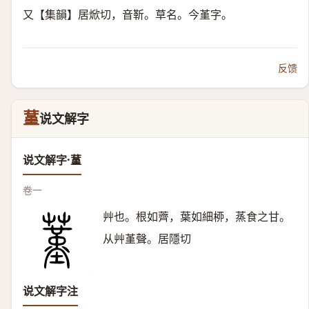
又【集韻】居焮切，音靳。草名。今堇字。
反馈
蓳
说文解字
说文解字·蓳
卷一
艸也。根如薺，葉如細桺，蒸食之甘。
从艸堇聲。居隱切
说文解字注