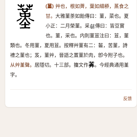
(蓳)
艸也，根如薺，葉如細桺，蒸食之
甘。
大雅菫荼如飴傳曰：菫，菜也。夏
小正：二月榮菫。采
傳曰：皆豆實
𦾴
也。菫，采也。内則菫荁注曰：荁，菫
類也。冬用菫，夏用荁。按釋艸菫有二：齧，苦菫，詩
禮之菫也；芨，菫艸，晉語之置菫於肉，卽今附子也。
从艸堇聲。
居隱切。十三部。籒文作
。今經典通用堇
字。
反馈