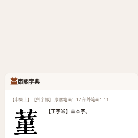
蓳
康熙字典
【申集上】【艸字部】 康熙笔画：17 部外笔画：11
【正字通】菫本字。