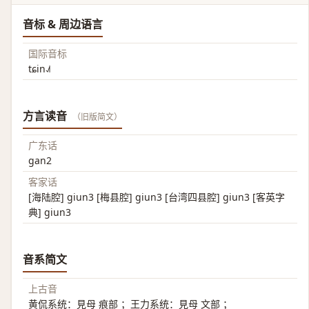
音标 & 周边语言
国际音标
tɕin˨˩˦
方言读音
（旧版简文）
广东话
gan2
客家话
[海陆腔] giun3 [梅县腔] giun3 [台湾四县腔] giun3 [客英字
典] giun3
音系简文
上古音
黄侃系统：見母 痕部 ；王力系统：見母 文部 ；