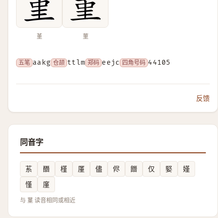
堇
菫
五笔
aakg
仓颉
ttlm
郑码
eejc
四角号码
44105
反馈
同音字
䒺
䤐
槿
厪
儘
侭
䭙
仅
婜
嫤
慬
廑
与 蓳 读音相同或相近