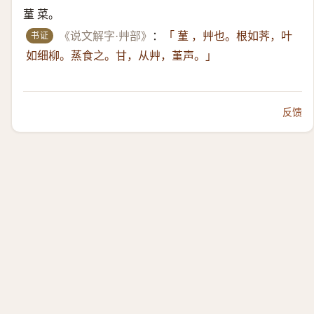
蓳 菜。
书证
《说文解字·艸部》
：
「 蓳 ，艸也。根如荠，叶
如细柳。蒸食之。甘，从艸，堇声。」
反馈