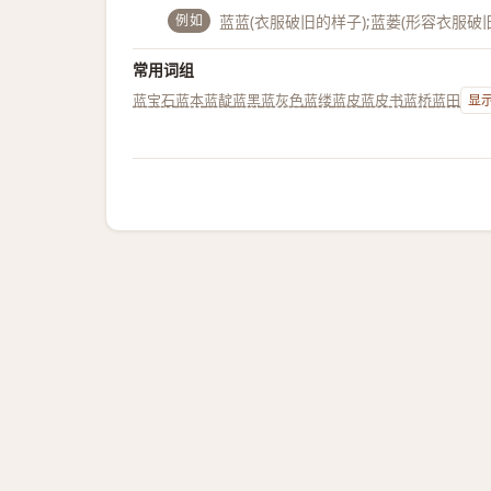
例如
蓝蓝(衣服破旧的样子);蓝蒌(形容衣服破旧
常用词组
蓝宝石
蓝本
蓝靛
蓝黑
蓝灰色
蓝缕
蓝皮
蓝皮书
蓝桥
蓝田
显示