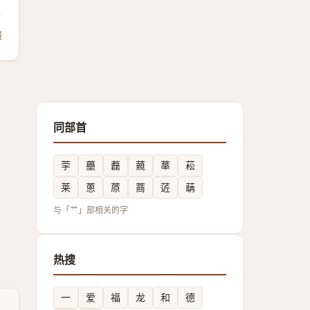
馈
同部首
荢
蘲
䖃
藽
蕐
菘
莱
蔥
蒝
蔏
菦
䔜
与「艹」部相关的字
热搜
一
爱
福
龙
和
德