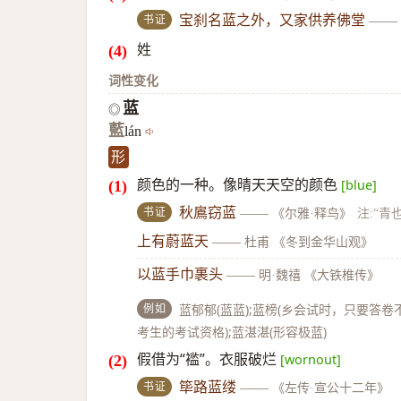
书证
宝刹名蓝之外，又家供养佛堂
——
姓
词性变化
蓝
◎
藍
lán
形
颜色的一种。像晴天天空的颜色
[blue]
书证
秋鳸窃蓝
——
《尔雅·释鸟》
注:“青
上有蔚蓝天
——
杜甫 《冬到金华山观》
以蓝手巾裹头
——
明·魏禧 《大铁椎传》
例如
蓝郁郁(蓝蓝);蓝榜(乡会试时，只要
考生的考试资格);蓝湛湛(形容极蓝)
假借为“褴”。衣服破烂
[wornout]
书证
筚路蓝缕
——
《左传·宣公十二年》