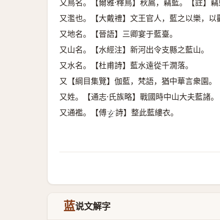
又鳥名。【爾雅·釋鳥】秋鳸，竊藍。【註】竊
又濫也。【大戴禮】文王官人，藍之以樂，以
又地名。【晉語】三卿宴于藍臺。
又山名。【水經注】新河出令支縣之藍山。
又水名。【杜甫詩】藍水遠從千㵎落。
又【綱目集覽】伽藍，梵語，猶中華言衆園。
又姓。【通志·氏族略】戰國時中山大夫藍諸。
又通襤。【傅
詩】整此藍縷衣。
𤣥
蓝
说文解字