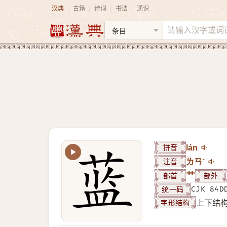
汉典
古籍
诗词
书法
通识
|
|
|
|
拼音
lán
注音
ㄌㄢˊ
部首
艹
部外
统一码
CJK 84D
字形结构
上下结