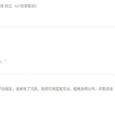
清·阮元 《小沧浪笔谈》
也。”
答卷不合规定，或者有了污损，就把它用蓝笔写出，截角张榜公布，并取消该