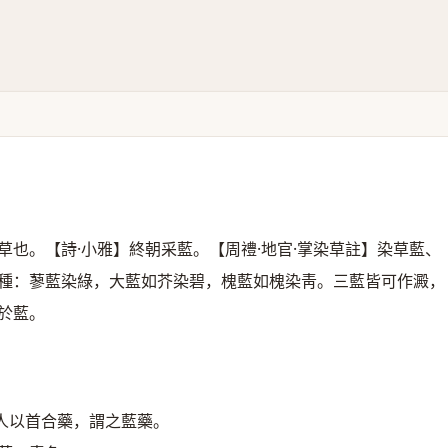
草也。【詩·小雅】終朝采藍。【周禮·地官·掌染草註】染草藍、
種：蓼藍染綠，大藍如芥染碧，槐藍如槐染靑。三藍皆可作澱，
於藍。
人以首合藥，謂之藍藥。