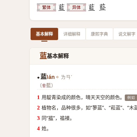
繁体
异体
基本解释
详细解释
康熙字典
说文解字
蓝
基本解释
蓝
lán
ㄌㄢˊ
●
（
藍）
用靛青染成的颜色，晴天天空的颜色。
例如
植物名，品种很多，如“蓼蓝”、“菘蓝”、“木蓝
同“
褴
”，褴褛。
姓。