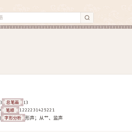
总笔画
3
13
笔顺
D
1222231425221
字形分析
构
形声；从艹、监声