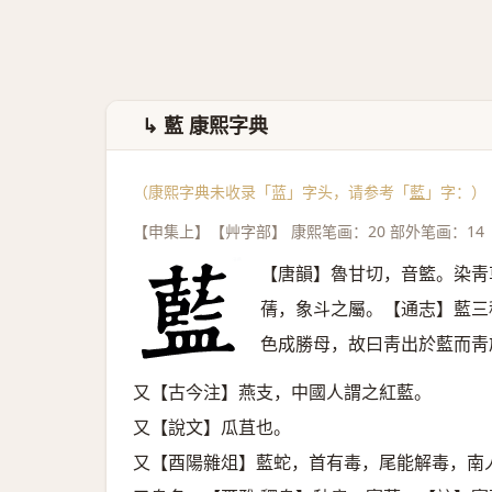
↳ 藍 康熙字典
（康熙字典未收录「蓝」字头，请参考「
藍
」字：）
【申集上】【艸字部】 康熙笔画：20 部外笔画：14
【唐韻】魯甘切，音籃。染靑
蒨，象斗之屬。【通志】藍三
色成勝母，故曰靑出於藍而靑
又【古今注】燕支，中國人謂之紅藍。
又【說文】瓜苴也。
又【酉陽雜俎】藍蛇，首有毒，尾能解毒，南