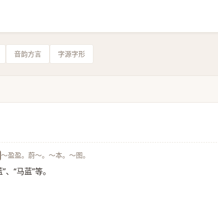
音韵方言
字源字形
～盈盈。蔚～。～本。～图。
”、“马蓝”等。