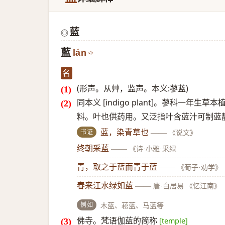
蓝
◎
藍
lán
名
(形声。从艸，监声。本义:蓼蓝)
同本义 [indigo plant]。蓼科
料。叶也供药用。又泛指叶含蓝汁可制蓝
书证
蓝，染青草也
——
《说文》
终朝采蓝
——
《诗·小雅·采绿
青，取之于蓝而青于蓝
——
《荀子·劝学》
春来江水绿如蓝
——
唐·白居易 《忆江南》
例如
木蓝、菘蓝、马蓝等
佛寺。梵语伽蓝的简称
[temple]