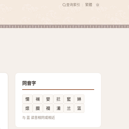
查询索引
繁體
|
同音字
㦨
襕
婪
拦
䆾
㛦
燷
䑌
襴
灡
兰
篮
与 蓝 读音相同或相近