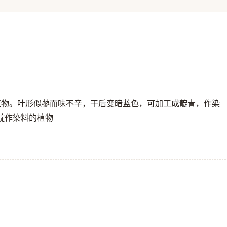
一年生草本植物。叶形似蓼而味不辛，干后变暗蓝色，可加工成靛青，作染
靛作染料的植物