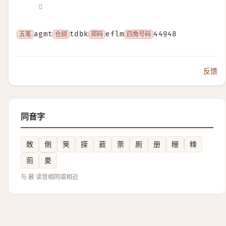
𦵪
五笔
agmt
仓颉
tdbk
郑码
eflm
四角号码
44948
反馈
同音字
敇
側
䇲
㨲
䔴
萗
厠
册
粣
䊂
荝
畟
与 蓛 读音相同或相近