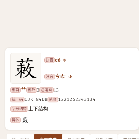
拼音
cè
注音
ㄘㄜˋ
艹
部首
部外
总笔画
3
13
统一码
CJK 84DB
笔顺
1221252343134
字形结构
上下结构
异体