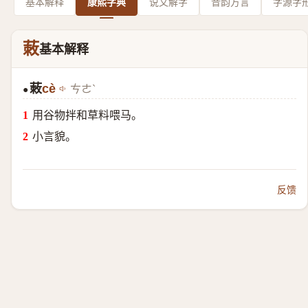
基本解释
康熙字典
说文解字
音韵方言
字源字
蓛
基本解释
蓛
cè
ㄘㄜˋ
●
用谷物拌和草料喂马。
小言貌。
反馈