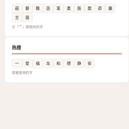
萙
䔮
䔺
䓕
䒹
葇
蔹
葜
茆
藵
芏
葀
与「艹」部相关的字
热搜
一
爱
福
龙
和
德
静
安
常被查询的字