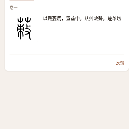
卷一
以榖萎馬，置莝中。从艸敇聲。楚革切
反馈