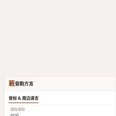
蓛
音韵方言
音标 & 周边语言
国际音标
tsʰɤ˥˧