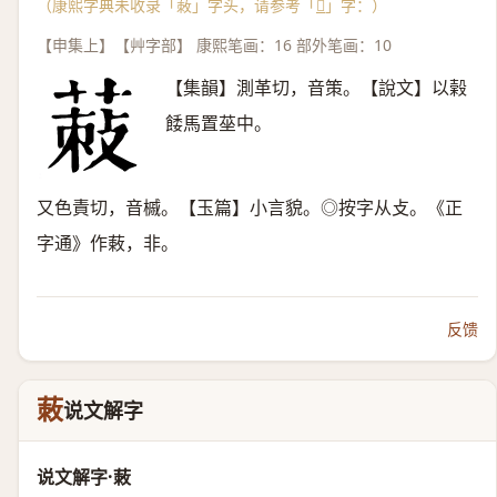
（康熙字典未收录「蓛」字头，请参考「
𦵪
」字：）
【申集上】【艸字部】 康熙笔画：16 部外笔画：10
【集韻】測革切，音策。【說文】以榖
餧馬置莝中。
又色責切，音槭。【玉篇】小言貌。◎按字从攴。《正
字通》作䔩，非。
反馈
蓛
说文解字
说文解字·蓛