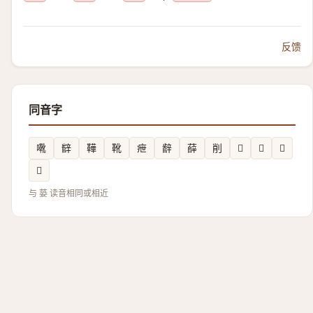
反馈
同音字
㗾
辥
鞾
靴
疶
辪
薛
削
𦣛
𢽑
𧀼
𫌃
与 蒆 读音相同或相近