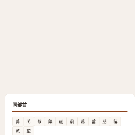
同部首
䕗
苳
蘻
虊
蒯
葪
蕮
葍
萠
䔜
芄
蒘