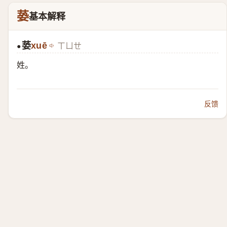
蒆
基本解释
蒆
xuē
ㄒㄩㄝ
●
姓。
反馈