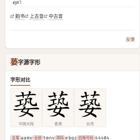
ɕyɛ˥
韵书
上古音
中古音
反馈
蒆
字源字形
字形对比
中国大陆
香港
台湾
五笔
aamv
仓颉
tmnv
郑码
ebqz
四角号码
44404