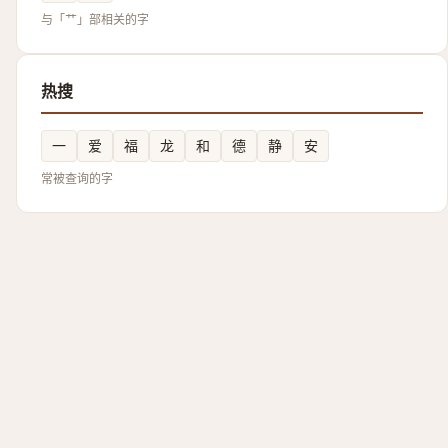
与「艹」部相关的字
热搜
一
爱
福
龙
和
德
静
安
常被查询的字