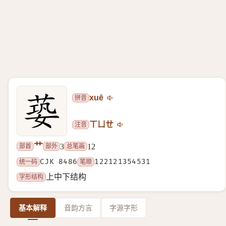
拼音
xuē
注音
ㄒㄩㄝ
艹
部首
部外
总笔画
3
12
统一码
CJK 8486
笔顺
122121354531
字形结构
上中下结构
基本解释
音韵方言
字源字形