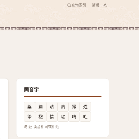
查询索引
繁體
|
同音字
檠
䲔
䝼
䞍
擏
夝
擎
㯳
情
暒
啨
甠
与 葝 读音相同或相近