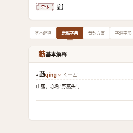
异体
基本解释
康熙字典
音韵方言
字源字形
葝
基本解释
葝
qíng
ㄑㄧㄥˊ
●
山薤。亦称“野藠头”。