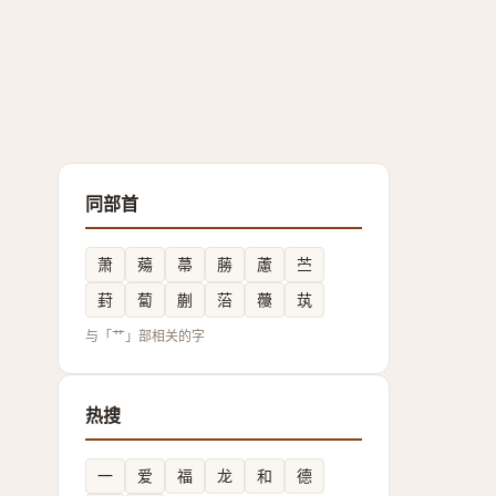
同部首
萧
薚
菷
蕂
藘
苎
葑
蔔
蒯
菭
蘉
茿
与「艹」部相关的字
热搜
一
爱
福
龙
和
德