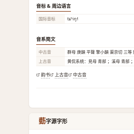
音标 & 周边语言
国际音标
tɕʰiŋ˧˥
音系简文
中古音
群母 庚韻 平聲 擎小韻 渠京切 三等
上古音
黄侃系统：見母 青部 ；溪母 青部 
韵书
上古音
中古音
葝
字源字形