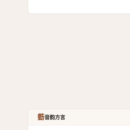
葝
音韵方言