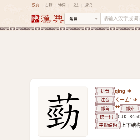
汉典
古籍
诗词
书法
通识
|
|
|
|
拼音
qíng
注音
ㄑㄧㄥˊ
部首
艹
部外
统一码
CJK 845
字形结构
上下结