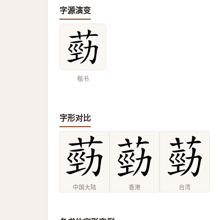
字源演变
楷书
字形对比
中国大陆
香港
台湾