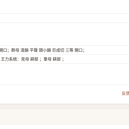
 開口；群母 清韻 平聲 頸小韻 巨成切 三等 開口；
；王力系统：見母 耕部 ；羣母 耕部 ；
反