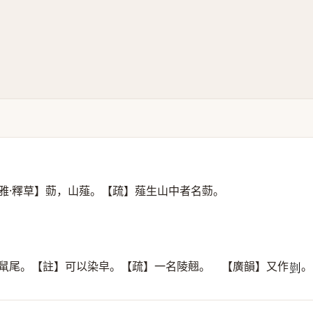
雅·釋草】葝，山薤。【疏】薤生山中者名葝。
，䑕尾。【註】可以染皁。【疏】一名陵翹。 【廣韻】又作
。
𦳲