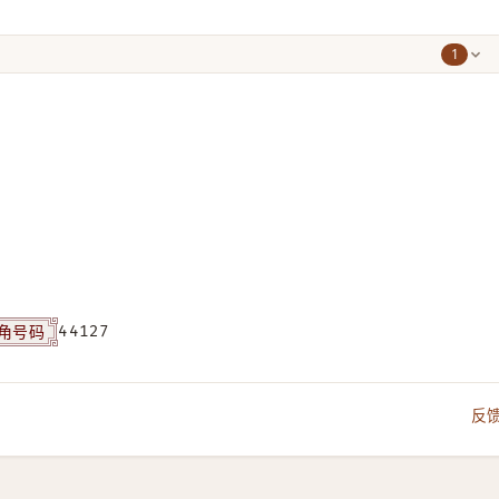
1
角号码
44127
反