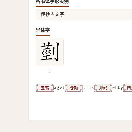
各书体字形实例
传抄古文字
异体字
𦳲
五笔
仓颉
郑码
四
agvl
tmms
ehby