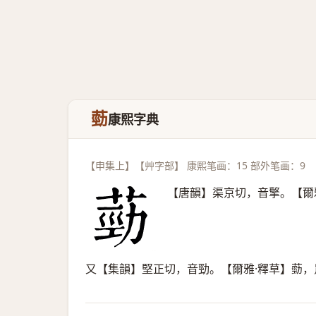
葝
康熙字典
【申集上】【艸字部】 康熙笔画：15 部外笔画：9
【唐韻】渠京切，音擎。【爾
又【集韻】堅正切，音勁。【爾雅·釋草】葝