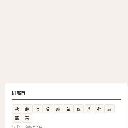
同部首
蔌
䕎
蒞
菪
䕠
莹
蘶
芧
虇
蒜
蕌
萳
与「艹」部相关的字