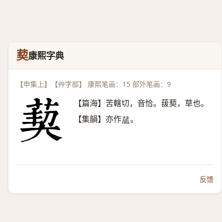
葜
康熙字典
【申集上】【艸字部】 康熙笔画：15 部外笔画：9
【篇海】苦轄切，音恰。菝葜，草也。
【集韻】亦作
。
𦸉
反馈