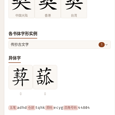
中国大陆
香港
台湾
各书体字形实例
1
传抄古文字
异体字
𦳴
𦸉
五笔
adhd
仓颉
tqhk
郑码
ecyg
四角号码
44804