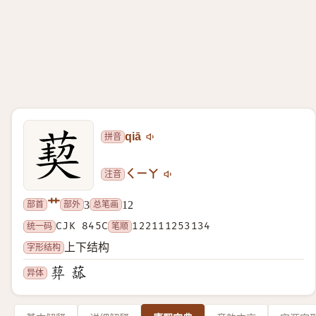
拼音
qiā
注音
ㄑㄧㄚ
艹
部首
部外
总笔画
3
12
统一码
CJK 845C
笔顺
122111253134
字形结构
上下结构
异体