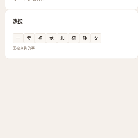
热搜
一
爱
福
龙
和
德
静
安
常被查询的字