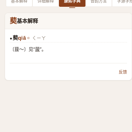
基本解释
详细解释
康熙字典
音韵方言
字源字
葜
基本解释
葜
qiā
ㄑㄧㄚ
●
〔菝～〕见“
菝
”。
反馈