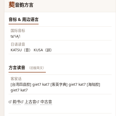
葜
音韵方言
音标 & 周边语言
国际音标
tɕʰiĄ˥
日语读音
KATSU（音） KUSA（訓）
方言读音
（旧版简文）
客家话
[台湾四县腔] giet7 kat7 [客英字典] giet7 kat7 [海陆腔]
giet7 kat7
韵书
上古音
中古音