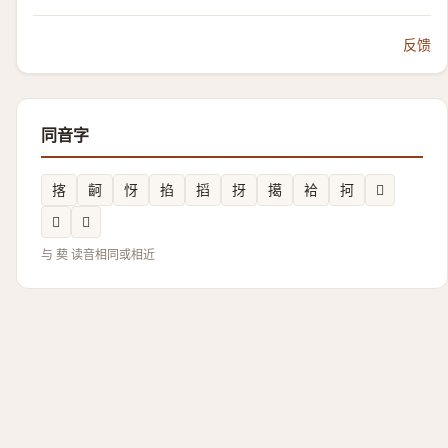
反馈
同音字
揢
䶗
㤉
掐
搯
㧎
擖
袷
抲
𠜼
𱗯
𢮌
与 葜 读音相同或相近