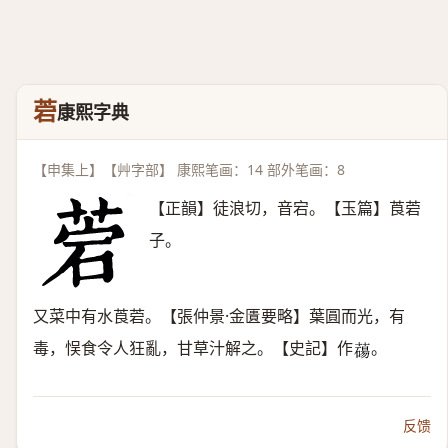
菪
康熙字典
【申集上】【艸字部】 康熙笔画：14 部外笔画：8
【正韻】徒浪切，音宕。【玉篇】莨菪
子。
又菜中有水莨菪。【張仲景·金匱要略】葉圓而光，有
毒，悮食令人狂亂，甘草汁解之。【史記】作
。
𦿆
反馈