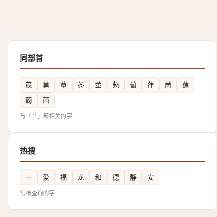
同部首
荗
莮
蕈
莠
萤
葂
蔔
葎
菵
䔎
蘜
䓢
与「艹」部相关的字
热搜
一
爱
福
龙
和
德
静
安
常被查询的字