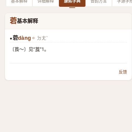
基本解释
详细解释
康熙字典
音韵方言
字源字
菪
基本解释
菪
dàng
ㄉㄤˋ
●
〔莨～〕见“
莨
”1。
反馈