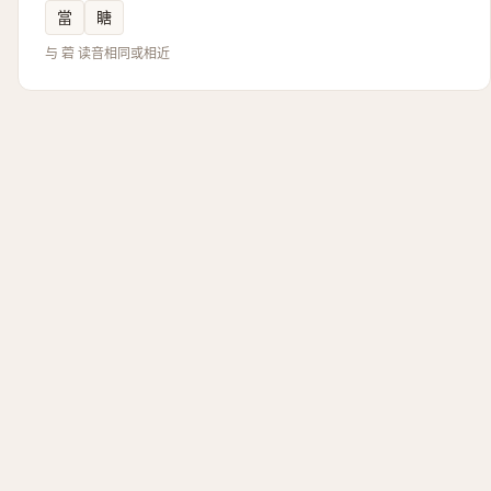
當
瞊
与 菪 读音相同或相近