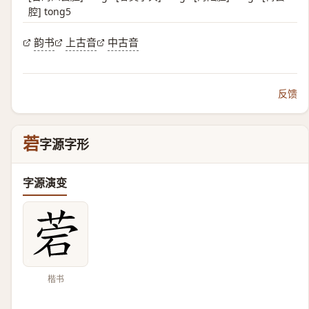
腔] tong5
韵书
上古音
中古音
反馈
菪
字源字形
字源演变
楷书