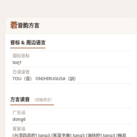
菪
音韵方言
音标 & 周边语言
国际音标
tɑŋ˥˧
日语读音
TOU（音） ONIHIRUGUSA（訓）
方言读音
（旧版简文）
广东话
dong6
客家话
[台湾四县腔] tong3 [客英字典] tong5 [海陆腔] tong3 [梅县