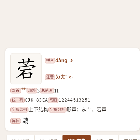
拼音
dàng
注音
ㄉㄤˋ
艹
部首
部外
总笔画
3
11
统一码
CJK 83EA
笔顺
12244513251
字形结构
字形分析
上下结构
形声；从艹、宕声
异体