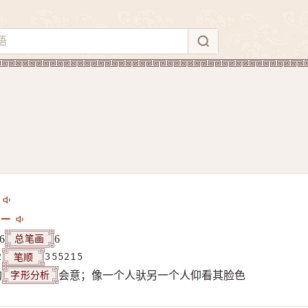
ㄧ
总笔画
6
6
笔顺
2
355215
字形分析
构
会意；像一个人驮另一个人仰看其脸色