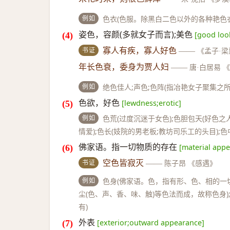
例如
色衣(色服。除黑白二色以外的各种艳色衣服
姿色，容颜(多就女子而言);美色
[good loo
书证
寡人有疾，寡人好色
——
《孟子·
年长色衰，委身为贾人妇
——
唐·白居易 
例如
绝色佳人;声色;色阵(指冶艳女子聚集之所
色欲，好色
[lewdness;erotic]
例如
色荒(过度沉迷于女色);色胆包天(好色
情爱);色长(妓院的男老板;教坊司乐工的头目);
佛家语。指一切物质的存在
[material appe
书证
空色皆寂灭
——
陈子昂 《感遇》
例如
色身(佛家语。色，指有形、色、相的一
尘(色、声、香、味、触)等色法而成，故称色身)
有)
外表
[exterior;outward appearance]