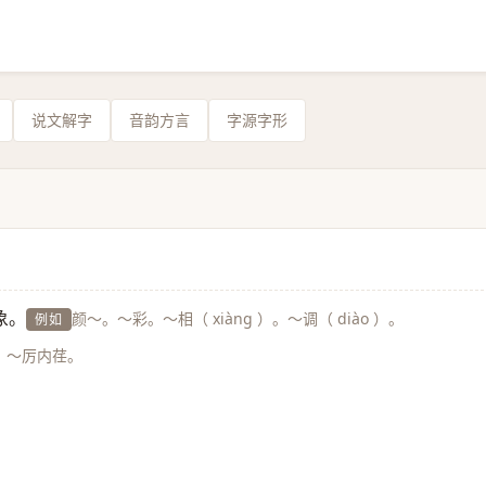
说文解字
音韵方言
字源字形
象。
颜～。～彩。～相（ xiàng ）。～调（ diào ）。
例如
。～厉内荏。