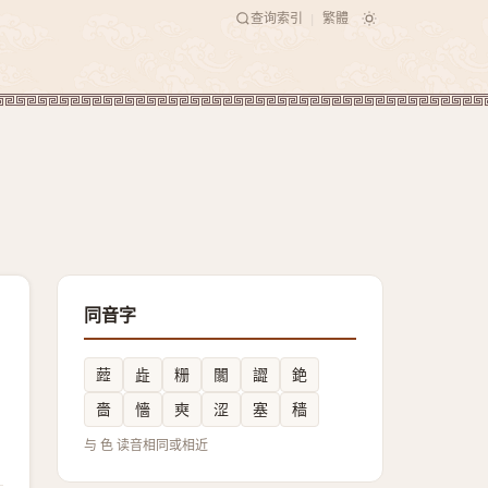
查询索引
繁體
|
同音字
䔼
歮
粣
闟
譅
銫
嗇
懎
㻎
涩
塞
穑
与 色 读音相同或相近