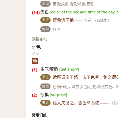
例如
足色;成色;增色;减色;音色
天色
[color of the sky and time of the day i
书证
夜色语声绝
——
杜甫 《石壕史》
例如
月色
词性变化
色
◎
sè
动
生气;变脸
[get angry]
书证
谚所谓室于怒，市于色者，楚之谓
例如
色作(作色，改变脸色);色勃(骤然变色。发
惊惧
[surprise]
书证
诸大夫见之，皆色然而骇
——
《公
常用词组