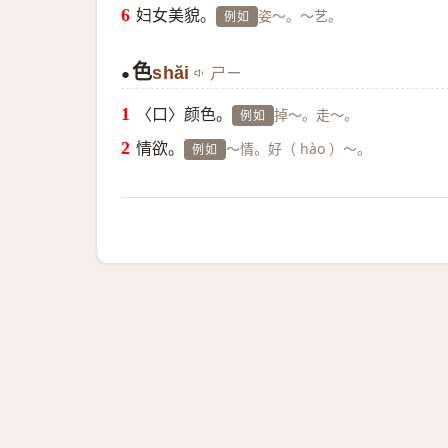
妇女美貌。
姿～。～艺。
例如
色
shăi
ㄕㄧ
●
〈口〉颜色。
掉～。走～。
例如
情欲。
～情。好（ hào ）～。
例如