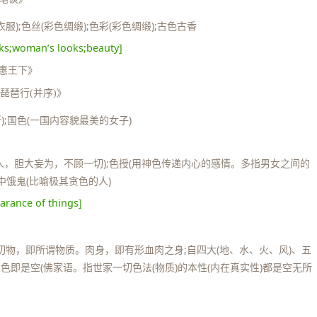
);色丝(彩色绸缎);色彩(彩色绸缎);古色古香
ks;woman’s looks;beauty]
梁惠王下》
《琵琶行(并序)》
);国色(一国内容貌最美的女子)
之人，胆大妄为，不顾一切);色授(用神色传递内心的感情。多指男女之间的
色中饿鬼(比喻极其贪色的人)
arance of things]
切物，即所谓物质。肉身，即有形血肉之身;自四大(地、水、火、风)、五
;色即是空(佛家语。指世家一切色法(物质)的本性(内在真实性)都是空无所