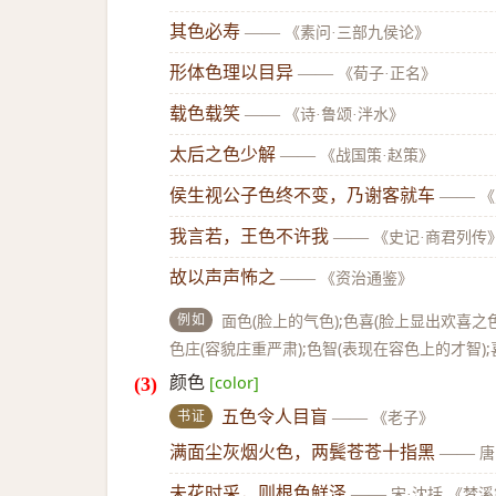
其色必寿
——
《素问·三部九侯论》
形体色理以目异
——
《荀子·正名》
载色载笑
——
《诗·鲁颂·泮水》
太后之色少解
——
《战国策·赵策》
侯生视公子色终不变，乃谢客就车
——
《
我言若，王色不许我
——
《史记·商君列传
故以声声怖之
——
《资治通鉴》
例如
面色(脸上的气色);色喜(脸上显出欢喜之色
色庄(容貌庄重严肃);色智(表现在容色上的才智)
颜色
[color]
书证
五色令人目盲
——
《老子》
满面尘灰烟火色，两鬓苍苍十指黑
——
唐
未花时采，则根色鲜泽
——
宋·沈括 《梦