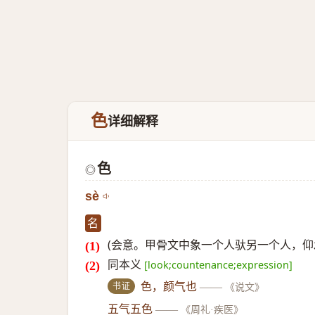
色
详细解释
色
◎
sè
名
(会意。甲骨文中象一个人驮另一个人，仰
同本义
[look;countenance;expression]
书证
色，颜气也
——
《说文》
五气五色
——
《周礼·疾医》