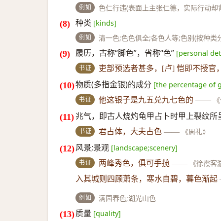
例如
色仁行违(表面上主张仁德，实际行动却背道
种类
[kinds]
例如
清一色;色色俱全;各色人等;色别(按种类分别
履历，古称“脚色”，省称“色”
[personal det
书证
吏部预选者甚多，[卢] 恺即不授官
物质(多指金银)的成分
[the percentage of g
书证
他这银子是九五兑九七色的
——
《
兆气，即古人烧灼龟甲占卜时甲上裂纹所
书证
君占体，大夫占色
——
《周礼》
风景;景观
[landscape;scenery]
书证
两峰秀色，俱可手揽
——
《徐霞客
入其城则四顾萧条，寒水自碧，暮色渐起
例如
满园春色;湖光山色
质量
[quality]