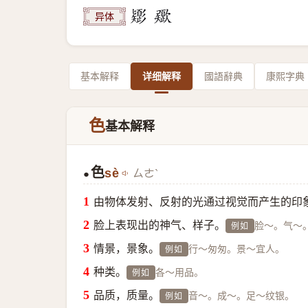
异体
基本解释
详细解释
國語辭典
康熙字典
色
基本解释
色
sè
ㄙㄜˋ
●
由物体发射、反射的光通过视觉而产生的印
脸上表现出的神气、样子。
脸～。气～
例如
情景，景象。
行～匆匆。景～宜人。
例如
种类。
各～用品。
例如
品质，质量。
音～。成～。足～纹银。
例如