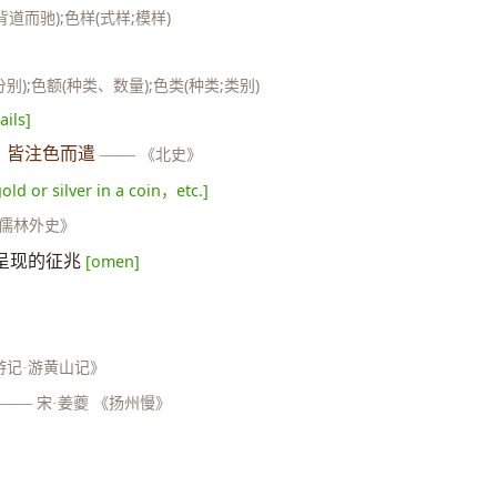
而驰);色样(式样;模样)
);色额(种类、数量);色类(种类;类别)
ails]
，皆注色而遣
——
《北史》
old or silver in a coin，etc.]
儒林外史》
呈现的征兆
[omen]
游记·游黄山记》
——
宋·姜夔 《扬州慢》