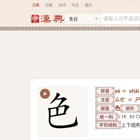
汉典
古籍
诗词
书法
通识
|
|
|
|
拼音
sè
shăi
注音
ㄙㄜˋ
ㄕ
部首
色
部外
统一码
CJK 827
字形结构
上下结