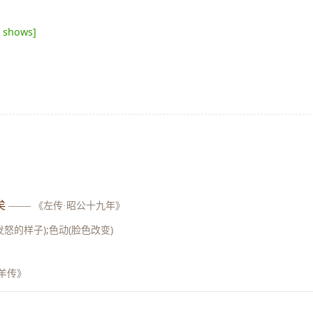
t shows]
矣
——
《左传·昭公十九年》
怒的样子);色动(脸色改变)
羊传》