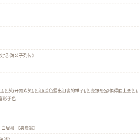
史记·魏公子列传》
》
);色笑(开颜欢笑);色沮(脸色露出沮丧的样子);色变振恐(恐惧得脸上变色);
;喜形于色
·白居易 《卖炭翁》
溪笔谈》