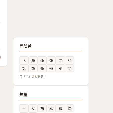
同部首
馈
艳
䒌
䒎
䒐
艷
䒍
䒊
艶
艴
䒋
艵
䒏
与「色」部相关的字
热搜
一
爱
福
龙
和
德