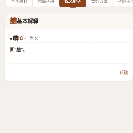
基本解释
康熙字典
说文解字
音韵方言
字源字
艪
基本解释
艪
lǔ
ㄌㄨˇ
●
同“
橹
”。
反馈