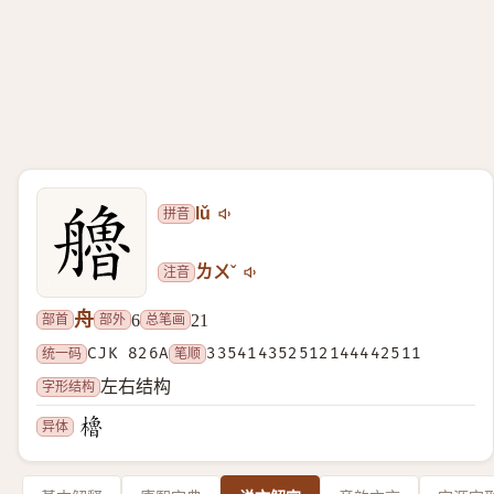
拼音
lǔ
注音
ㄌㄨˇ
舟
部首
部外
总笔画
6
21
统一码
CJK 826A
笔顺
335414352512144442511
字形结构
左右结构
异体