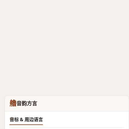
艪
音韵方言
音标 & 周边语言