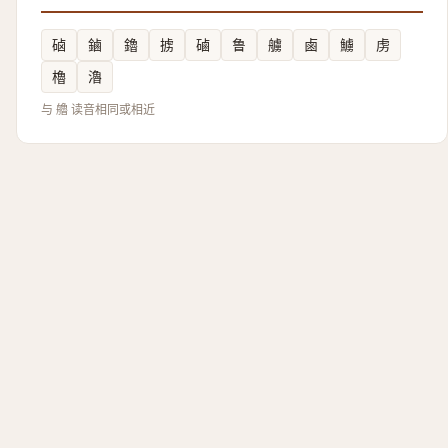
硵
鏀
鑥
掳
磠
鲁
艣
鹵
䲐
虏
櫓
瀂
与 艪 读音相同或相近