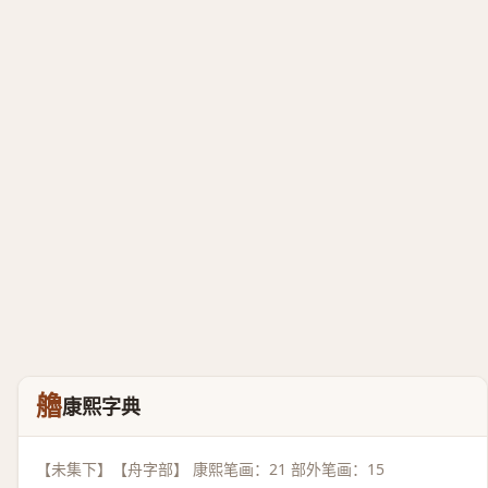
艪
康熙字典
【未集下】【舟字部】 康熙笔画：21 部外笔画：15