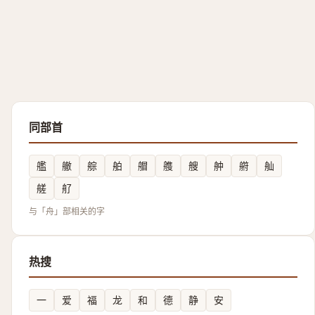
同部首
艦
䒆
䑸
舶
艒
䑾
艘
舯
䒀
舢
艖
䑠
与「舟」部相关的字
热搜
一
爱
福
龙
和
德
静
安