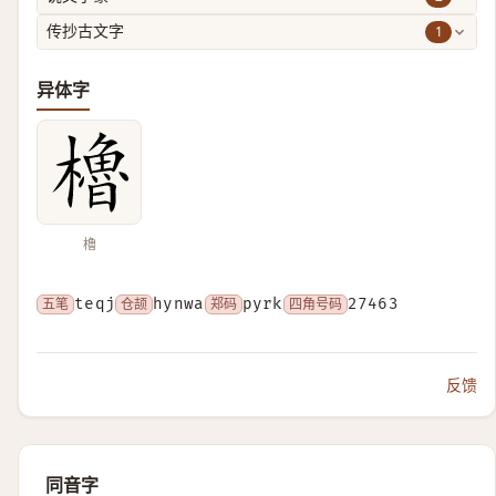
1
传抄古文字
异体字
櫓
五笔
teqj
仓颉
hynwa
郑码
pyrk
四角号码
27463
反馈
同音字