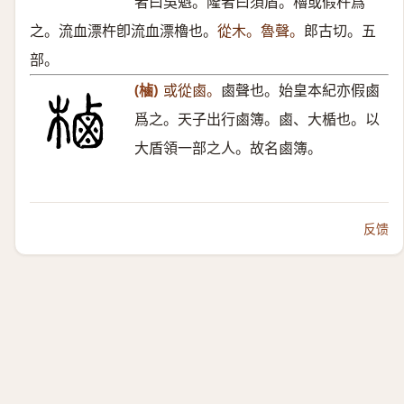
者曰吳魁。隆者曰須盾。櫓或假杵爲
之。流血漂杵卽流血漂櫓也。
從木。魯聲。
郎古切。五
部。
(樐)
或從鹵。
鹵聲也。始皇本紀亦假鹵
爲之。天子出行鹵簿。鹵、大楯也。以
大盾領一部之人。故名鹵簿。
反馈