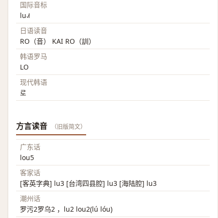
国际音标
lu˨˩˦
日语读音
RO（音） KAI RO（訓）
韩语罗马
LO
现代韩语
로
方言读音
（旧版简文）
广东话
lou5
客家话
[客英字典] lu3 [台湾四县腔] lu3 [海陆腔] lu3
潮州话
罗污2罗乌2 ，lu2 lou2(lú lóu)