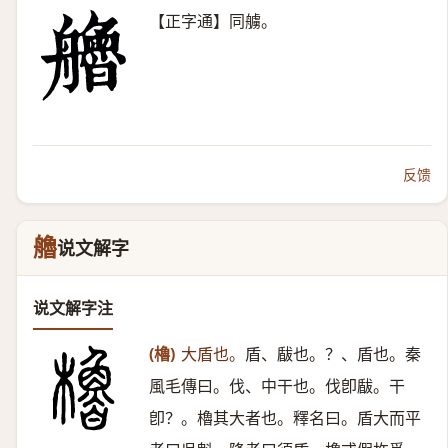
【正字通】同艣。
反馈
艪
说文解字
说文解字注
(櫓)
大盾也。
盾、瞂也。？、盾也。秦
風毛傳曰。伐、中干也。伐卽瞂。干
卽？。櫓其大者也。釋名曰。盾大而平