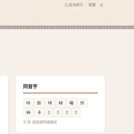
查询索引
繁體
|
同音字
咔
鉲
垰
峠
咯
佧
裃
卡
𠖺
𤙐
𡶛
𱞊
与 胩 读音相同或相近