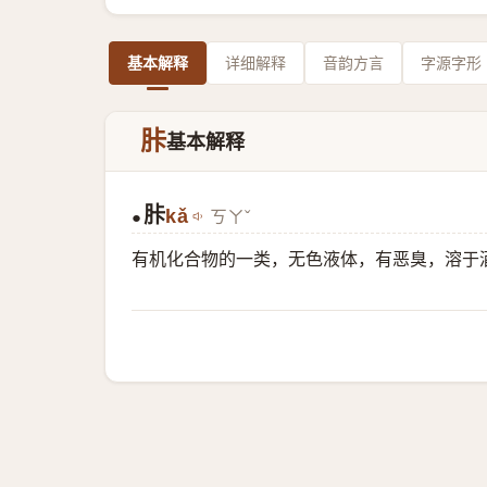
基本解释
详细解释
音韵方言
字源字形
胩
基本解释
胩
kǎ
ㄎㄚˇ
●
有机化合物的一类，无色液体，有恶臭，溶于