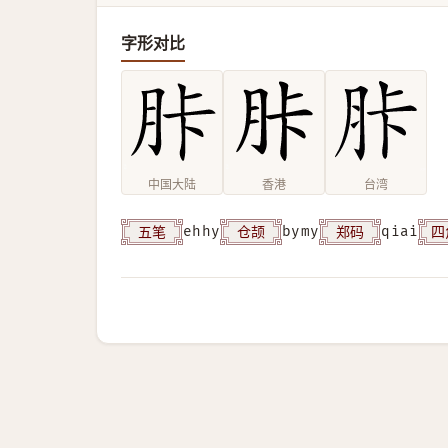
字形对比
中国大陆
香港
台湾
五笔
仓颉
郑码
四
ehhy
bymy
qiai