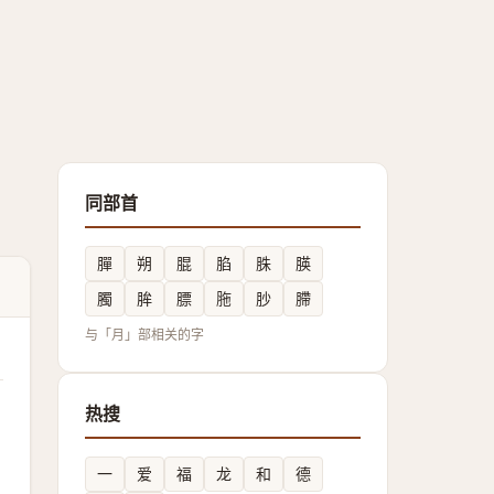
同部首
䐷
朔
䐊
䐄
䏭
朠
臅
䏬
膘
胣
䏚
䐭
与「月」部相关的字
热搜
一
爱
福
龙
和
德