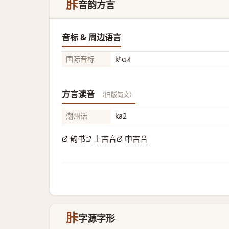
胩
音韵方言
音标 & 周边语言
国际音标
kʰɑ˨˩˦
方言读音
（旧版简文）
潮州话
ka2
韵书
上古音
中古音
胩
字源字形