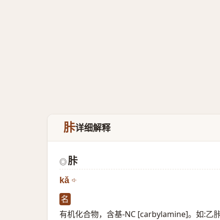
胩
详细解释
胩
◎
kǎ
名
有机化合物，含基-NC [carbylamine]。如:乙