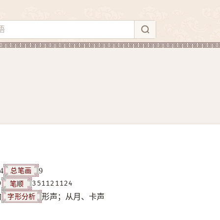
总笔画
4
9
笔顺
9
351121124
字形分析
构
形声；从月、卡声