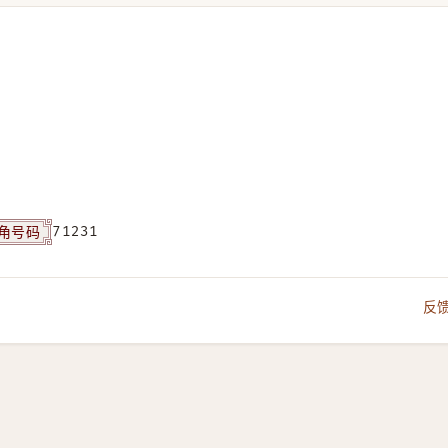
角号码
71231
反