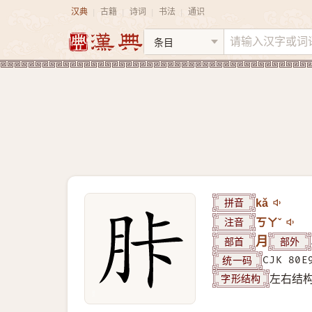
汉典
古籍
诗词
书法
通识
|
|
|
|
拼音
kǎ
注音
ㄎㄚˇ
部首
月
部外
统一码
CJK 80E
字形结构
左右结